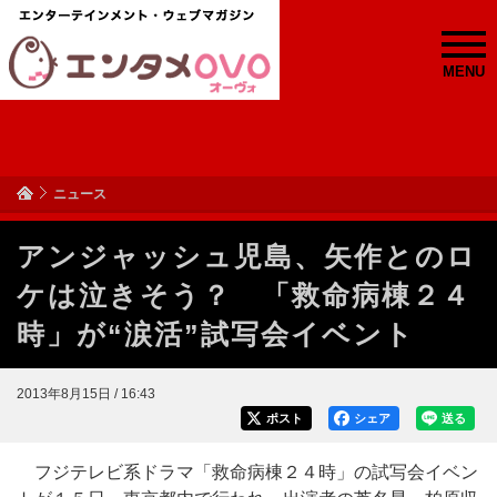
MENU
ニュース
アンジャッシュ児島、矢作とのロ
ケは泣きそう？ 「救命病棟２４
時」が“涙活”試写会イベント
2013年8月15日 / 16:43
ポスト
シェア
送る
フジテレビ系ドラマ「救命病棟２４時」の試写会イベン