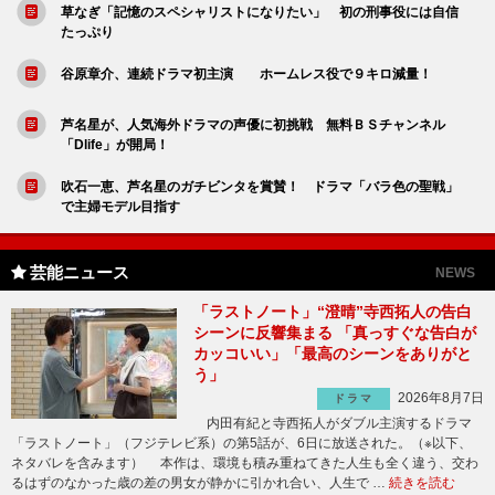
草なぎ「記憶のスペシャリストになりたい」 初の刑事役には自信
たっぷり
谷原章介、連続ドラマ初主演 ホームレス役で９キロ減量！
芦名星が、人気海外ドラマの声優に初挑戦 無料ＢＳチャンネル
「Dlife」が開局！
吹石一恵、芦名星のガチビンタを賞賛！ ドラマ「バラ色の聖戦」
で主婦モデル目指す
芸能ニュース
NEWS
「ラストノート」“澄晴”寺西拓人の告白
シーンに反響集まる 「真っすぐな告白が
カッコいい」「最高のシーンをありがと
う」
2026年8月7日
ドラマ
内田有紀と寺西拓人がダブル主演するドラマ
「ラストノート」（フジテレビ系）の第5話が、6日に放送された。（※以下、
ネタバレを含みます） 本作は、環境も積み重ねてきた人生も全く違う、交わ
るはずのなかった歳の差の男女が静かに引かれ合い、人生で …
続きを読む