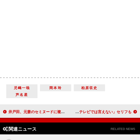
児嶋一哉
岡本玲
柏原収史
芦名星
井戸田、元妻のセミヌードに複雑 復縁なしも「ザワザワしてます」
中越典子、“生涯の恋人”は誰？ 出演舞台で「テレビでは言えない」セリフも
関連ニュース
RELATED NEWS