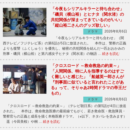
「今夜もシリアルキラーと待ち合わせ」
「磯貝（横山裕）とヒナタ（関水渚）の
共犯関係が深まってきているのがいい」
「縦山裕二さんのグッズ欲しい」
2026年8月6日
ドラマ
「今夜もシリアルキラーと待ち合わせ」（関
西テレビ／フジテレビ系）の第6話が5日に放送された。 本作は、警察の正義
よりも復讐（ふくしゅう）を優先し、秘密の共犯関係を結んだ一匹おおかみの
刑事・磯貝（横山裕）と第六感女子ヒナタ（関水渚）の物語 …
続きを読む
「クロスロード ～救命救急の約束～」
「人間関係、特に人を指導するのはすご
く難しいと感じた」「船越英一郎さんが
『刑事面に似ていると言われたことがあ
る』って、そりゃあ2時間ドラマの帝王だ
もの」
2026年8月6日
ドラマ
「クロスロード ～救命救急の約束～」（テレビ朝日系）の第5話が4日に放送
された。 本作は、救命救急医療の最前線でもがく、若き救命医・救急隊員・
警察官らの正義と成長を描く本格医療ドラマ。（※以下、ネタバレを含みます）
遥（今田美桜）や桐 …
続きを読む