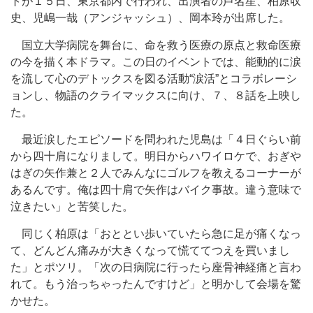
トが１５日、東京都内で行われ、出演者の芦名星、柏原収
史、児嶋一哉（アンジャッシュ）、岡本玲が出席した。
国立大学病院を舞台に、命を救う医療の原点と救命医療
の今を描く本ドラマ。この日のイベントでは、能動的に涙
を流して心のデトックスを図る活動“涙活”とコラボレーシ
ョンし、物語のクライマックスに向け、７、８話を上映し
た。
最近涙したエピソードを問われた児島は「４日ぐらい前
から四十肩になりまして。明日からハワイロケで、おぎや
はぎの矢作兼と２人でみんなにゴルフを教えるコーナーが
あるんです。俺は四十肩で矢作はバイク事故。違う意味で
泣きたい」と苦笑した。
同じく柏原は「おととい歩いていたら急に足が痛くなっ
て、どんどん痛みが大きくなって慌ててつえを買いまし
た」とポツリ。「次の日病院に行ったら座骨神経痛と言わ
れて。もう治っちゃったんですけど」と明かして会場を驚
かせた。