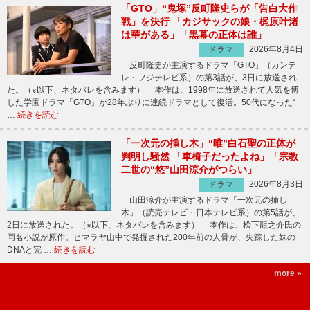
「GTO」“鬼塚”反町隆史らが「告白大作
戦」を決行 「カジサックの娘・梶原叶渚
は華がある」「黒幕の正体は誰」
2026年8月4日
ドラマ
反町隆史が主演するドラマ「GTO」（カンテ
レ・フジテレビ系）の第3話が、3日に放送され
た。（※以下、ネタバレを含みます） 本作は、1998年に放送されて人気を博
した学園ドラマ「GTO」が28年ぶりに連続ドラマとして復活。50代になった“
…
続きを読む
「一次元の挿し木」“唯”白石聖の正体が
判明し騒然 「車椅子だったよね」「宗教
二世の“悠”山田涼介がつらい」
2026年8月3日
ドラマ
山田涼介が主演するドラマ「一次元の挿し
木」（読売テレビ・日本テレビ系）の第5話が、
2日に放送された。（※以下、ネタバレを含みます） 本作は、松下龍之介氏の
同名小説が原作。ヒマラヤ山中で発掘された200年前の人骨が、失踪した妹の
DNAと完 …
続きを読む
more »