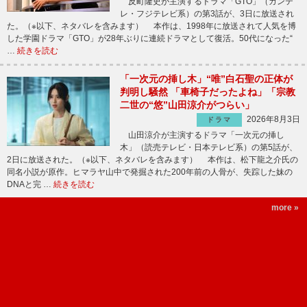
反町隆史が主演するドラマ「GTO」（カンテ
レ・フジテレビ系）の第3話が、3日に放送され
た。（※以下、ネタバレを含みます） 本作は、1998年に放送されて人気を博
した学園ドラマ「GTO」が28年ぶりに連続ドラマとして復活。50代になった“
…
続きを読む
「一次元の挿し木」“唯”白石聖の正体が
判明し騒然 「車椅子だったよね」「宗教
二世の“悠”山田涼介がつらい」
2026年8月3日
ドラマ
山田涼介が主演するドラマ「一次元の挿し
木」（読売テレビ・日本テレビ系）の第5話が、
2日に放送された。（※以下、ネタバレを含みます） 本作は、松下龍之介氏の
同名小説が原作。ヒマラヤ山中で発掘された200年前の人骨が、失踪した妹の
DNAと完 …
続きを読む
more »