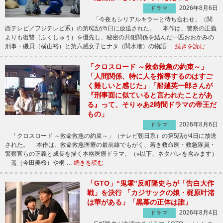
2026年8月6日
ドラマ
「今夜もシリアルキラーと待ち合わせ」（関
西テレビ／フジテレビ系）の第6話が5日に放送された。 本作は、警察の正義
よりも復讐（ふくしゅう）を優先し、秘密の共犯関係を結んだ一匹おおかみの
刑事・磯貝（横山裕）と第六感女子ヒナタ（関水渚）の物語 …
続きを読む
「クロスロード ～救命救急の約束～」
「人間関係、特に人を指導するのはすご
く難しいと感じた」「船越英一郎さんが
『刑事面に似ていると言われたことがあ
る』って、そりゃあ2時間ドラマの帝王だ
もの」
2026年8月6日
ドラマ
「クロスロード ～救命救急の約束～」（テレビ朝日系）の第5話が4日に放送
された。 本作は、救命救急医療の最前線でもがく、若き救命医・救急隊員・
警察官らの正義と成長を描く本格医療ドラマ。（※以下、ネタバレを含みます）
遥（今田美桜）や桐 …
続きを読む
「GTO」“鬼塚”反町隆史らが「告白大作
戦」を決行 「カジサックの娘・梶原叶渚
は華がある」「黒幕の正体は誰」
2026年8月4日
ドラマ