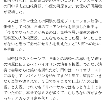
都内で行われ、広島県出身のお笑いコンビ・アンガールズ
の田中卓志と山根良顕、俳優の河原さぶ、女優の戸田菜穂
が登場した。
４人はドラマ仕立ての同県の観光プロモーション映像に
俳優として出演。戸田のフィアンセ役を熱演した田中は
「今までやったことがあるのは、気持ち悪い先生の役や、
理科室の人体模型役。こんなちゃんとした役、やったこと
がないと思って必死にせりふを覚えた」と“大役”への思い
を告白した。
田中はラストシーンで、戸田との結婚への思いを父親役
の河原に伝えるべくバイオリンの演奏も披露。つたない演
奏で会場からは笑いも漏れたが、田中は「バイオリニスト
に恋をして、バイオリンを始めてまだ１年半。監督にいき
なり楽譜を渡されて、３日であそこまで仕上げたのは相
当」と力説。それでも「リハーサルではもっとうまくでき
ていたのに、本番ではミスが多くて。むしろない方がよか
った」とガックリ肩を落とした。