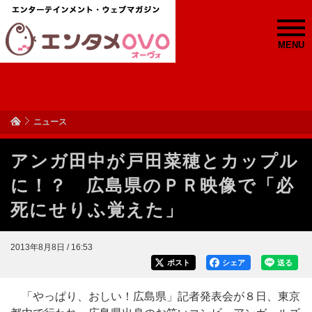
MENU
ニュース
アンガ田中が戸田菜穂とカップル
に！？ 広島県のＰＲ映像で「必
死にせりふ覚えた」
2013年8月8日 / 16:53
ポスト
シェア
送る
「やっぱり、おしい！広島県」記者発表会が８日、東京