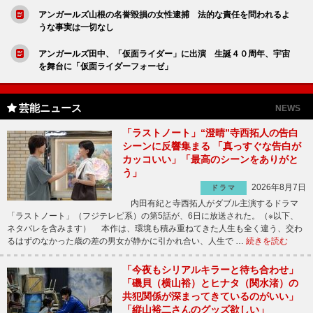
アンガールズ山根の名誉毀損の女性逮捕 法的な責任を問われるよ
うな事実は一切なし
アンガールズ田中、「仮面ライダー」に出演 生誕４０周年、宇宙
を舞台に「仮面ライダーフォーゼ」
芸能ニュース
NEWS
「ラストノート」“澄晴”寺西拓人の告白
シーンに反響集まる 「真っすぐな告白が
カッコいい」「最高のシーンをありがと
う」
2026年8月7日
ドラマ
内田有紀と寺西拓人がダブル主演するドラマ
「ラストノート」（フジテレビ系）の第5話が、6日に放送された。（※以下、
ネタバレを含みます） 本作は、環境も積み重ねてきた人生も全く違う、交わ
るはずのなかった歳の差の男女が静かに引かれ合い、人生で …
続きを読む
「今夜もシリアルキラーと待ち合わせ」
「磯貝（横山裕）とヒナタ（関水渚）の
共犯関係が深まってきているのがいい」
「縦山裕二さんのグッズ欲しい」