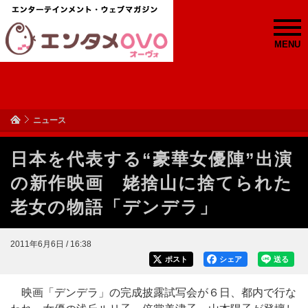
MENU
ニュース
日本を代表する“豪華女優陣”出演
の新作映画 姥捨山に捨てられた
老女の物語「デンデラ」
2011年6月6日 / 16:38
ポスト
シェア
送る
映画「デンデラ」の完成披露試写会が６日、都内で行な