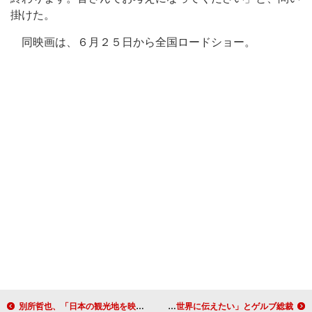
掛けた。
同映画は、６月２５日から全国ロードショー。
別所哲也、「日本の観光地を映画で伝えたい」 ショートフィルムを観光活性化の切り札に
世界最高峰の「メトロポリタン・オペラ」来日 「日本が安全だと世界に伝えたい」とゲルブ総裁