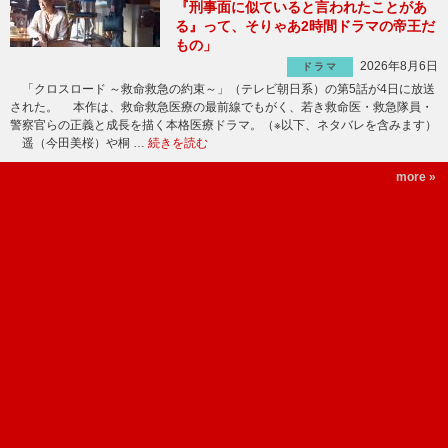
『刑事面に似ていると言われたことがあ
る』って、そりゃあ2時間ドラマの帝王だ
もの」
2026年8月6日
ドラマ
「クロスロード ～救命救急の約束～」（テレビ朝日系）の第5話が4日に放送
された。 本作は、救命救急医療の最前線でもがく、若き救命医・救急隊員・
警察官らの正義と成長を描く本格医療ドラマ。（※以下、ネタバレを含みます）
遥（今田美桜）や桐 …
続きを読む
more »