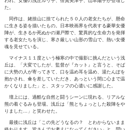
われ、女優の浅丘ルリ子、倍賞美津子、山本陽子が登壇し
た。
同作は、姥捨山に捨てられた５０人の老女たちが、懸命
に生きる姿を描いたもの。日本映画界を代表する豪華女優
陣が、生きるか死ぬかの瀬戸際で、驚異的な生命力を発揮
する老女たちを演じ、寒さ厳しい山形の雪山で、熱い女優
魂を見せている。
マイナス１１度という極寒の中で撮影に挑んだという浅
丘は、「大変でしたが、監督が『カット』と言うと、そば
に大勢の人が寄ってきて、口を温め耳を温め、湯たんぽを
抱かされ、傘を差していただき、あっという間に心まで温
かくなりました」と、スタッフの心遣いに感謝した。
壇上には、過酷な自然と闘うシーンに現れる、リアルな
熊の着ぐるみも登場。浅丘は「熊とちょっとした殺陣をや
りました…」と笑わせた。
最後に浅丘は「この先どうなるの？ とわからないまま
終わります。皆さんでお考えになってください」と、問い