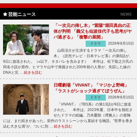
芸能ニュース
NEWS
「一次元の挿し木」“紫陽”堀田真由の正
体が判明 「義父も仙波佳代子も思考がヤ
バ過ぎる」「衝撃の展開」
2026年8月10日
ドラマ
山田涼介が主演するドラマ「一次元の挿し
木」（読売テレビ・日本テレビ系）の第6話が、
9日に放送された。（※以下、ネタバレを含みます） 本作は、松下龍之介氏の
同名小説が原作。ヒマラヤ山中で発掘された200年前の人骨が、失踪した妹の
DNAと完 …
続きを読む
日曜劇場「VIVANT」「マジかよ野崎」
「ラストがショック過ぎてぼうぜん」
2026年8月10日
ドラマ
「VIVANT」（TBS系）の第13話が9日に放送
された。 本作は、2023年夏、日本中を熱狂さ
せたドラマの続編。乃木憂助（堺雅人）の冒険
には、まだ続きがあった。前作のラストシーンから直結する物語。“世界を巻き
込む大きな渦”が、ついに別 …
続きを読む