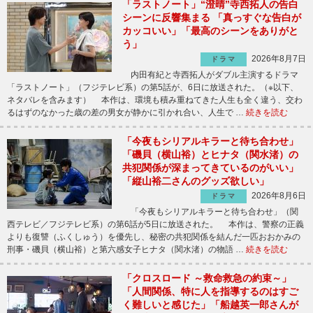
「ラストノート」“澄晴”寺西拓人の告白
シーンに反響集まる 「真っすぐな告白が
カッコいい」「最高のシーンをありがと
う」
2026年8月7日
ドラマ
内田有紀と寺西拓人がダブル主演するドラマ
「ラストノート」（フジテレビ系）の第5話が、6日に放送された。（※以下、
ネタバレを含みます） 本作は、環境も積み重ねてきた人生も全く違う、交わ
るはずのなかった歳の差の男女が静かに引かれ合い、人生で …
続きを読む
「今夜もシリアルキラーと待ち合わせ」
「磯貝（横山裕）とヒナタ（関水渚）の
共犯関係が深まってきているのがいい」
「縦山裕二さんのグッズ欲しい」
2026年8月6日
ドラマ
「今夜もシリアルキラーと待ち合わせ」（関
西テレビ／フジテレビ系）の第6話が5日に放送された。 本作は、警察の正義
よりも復讐（ふくしゅう）を優先し、秘密の共犯関係を結んだ一匹おおかみの
刑事・磯貝（横山裕）と第六感女子ヒナタ（関水渚）の物語 …
続きを読む
「クロスロード ～救命救急の約束～」
「人間関係、特に人を指導するのはすご
く難しいと感じた」「船越英一郎さんが