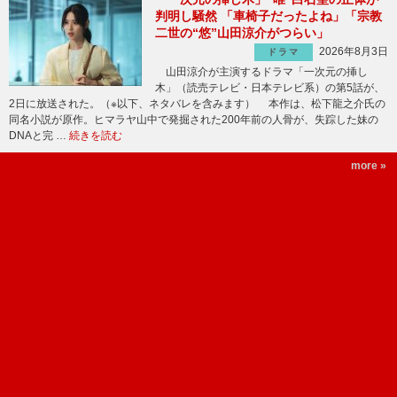
判明し騒然 「車椅子だったよね」「宗教
二世の“悠”山田涼介がつらい」
2026年8月3日
ドラマ
山田涼介が主演するドラマ「一次元の挿し
木」（読売テレビ・日本テレビ系）の第5話が、
2日に放送された。（※以下、ネタバレを含みます） 本作は、松下龍之介氏の
同名小説が原作。ヒマラヤ山中で発掘された200年前の人骨が、失踪した妹の
DNAと完 …
続きを読む
more »