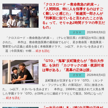
「クロスロード ～救命救急の約束～」
「人間関係、特に人を指導するのはすご
く難しいと感じた」「船越英一郎さんが
『刑事面に似ていると言われたことがあ
る』って、そりゃあ2時間ドラマの帝王だ
もの」
2026年8月6日
ドラマ
「クロスロード ～救命救急の約束～」（テレビ朝日系）の第5話が4日に放送
された。 本作は、救命救急医療の最前線でもがく、若き救命医・救急隊員・
警察官らの正義と成長を描く本格医療ドラマ。（※以下、ネタバレを含みます）
遥（今田美桜）や桐 …
続きを読む
「GTO」“鬼塚”反町隆史らが「告白大作
戦」を決行 「カジサックの娘・梶原叶渚
は華がある」「黒幕の正体は誰」
2026年8月4日
ドラマ
反町隆史が主演するドラマ「GTO」（カンテ
レ・フジテレビ系）の第3話が、3日に放送され
た。（※以下、ネタバレを含みます） 本作は、1998年に放送されて人気を博
した学園ドラマ「GTO」が28年ぶりに連続ドラマとして復活。50代になった“
…
続きを読む
「一次元の挿し木」“唯”白石聖の正体が