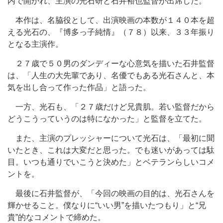
内で開かれ、主演の光石研と石井裕也監督が出席した。
本作は、名脇役として、出演映画の本数が１４０本を超
える光石の、『博多っ子純情』（７８）以来、３３年振り
となる主演作。
２７歳で５０男のダンディーな心意気を描いた石井監督
は、「人生の大先輩であり、名優でもある光石さんと、本
気を出し合って作った作品」と語った。
一方、光石も、「２７歳だけど兄貴肌。若い監督だから
どうこうっていうのは特になかった」と監督を立てた。
また、主演のプレッシャーについて光石は、「最初に聞
いたとき、これは大変だと思った。でも迷いがあっては駄
目。いつも通りでいこうと決めた」とベテランらしいコメ
ントを。
最後に石井監督が、「今回の映画の目的は、光石さんを
輝かせること。僕なりに“いい男”を描いたつもり」と“兄
貴”的なコメントで締めた。