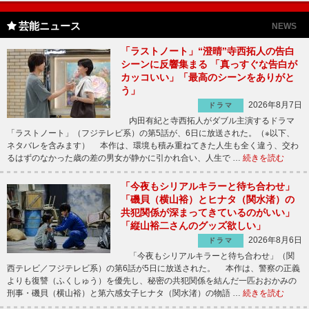
芸能ニュース
NEWS
「ラストノート」“澄晴”寺西拓人の告白
シーンに反響集まる 「真っすぐな告白が
カッコいい」「最高のシーンをありがと
う」
2026年8月7日
ドラマ
内田有紀と寺西拓人がダブル主演するドラマ
「ラストノート」（フジテレビ系）の第5話が、6日に放送された。（※以下、
ネタバレを含みます） 本作は、環境も積み重ねてきた人生も全く違う、交わ
るはずのなかった歳の差の男女が静かに引かれ合い、人生で …
続きを読む
「今夜もシリアルキラーと待ち合わせ」
「磯貝（横山裕）とヒナタ（関水渚）の
共犯関係が深まってきているのがいい」
「縦山裕二さんのグッズ欲しい」
2026年8月6日
ドラマ
「今夜もシリアルキラーと待ち合わせ」（関
西テレビ／フジテレビ系）の第6話が5日に放送された。 本作は、警察の正義
よりも復讐（ふくしゅう）を優先し、秘密の共犯関係を結んだ一匹おおかみの
刑事・磯貝（横山裕）と第六感女子ヒナタ（関水渚）の物語 …
続きを読む