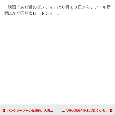
映画「あぜ道のダンディ」は６月１８日からテアトル新
宿ほか全国順次ロードショー。
パンクブーブーの黒瀬純、人身事故 所属事務所と本人がコメントを発表
アンジェラ・アキ、ゴッホの自画像を前に涙 「夢は遠くても強い意志があれば近くなる」