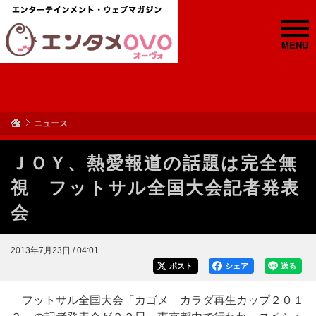
MENU
ニュース
ＪＯＹ、熱愛報道の話題は完全無
視 フットサル全国大会記者発表
会
2013年7月23日 / 04:01
ポスト
シェア
送る
フットサル全国大会「カゴメ カラダ再生カップ２０１