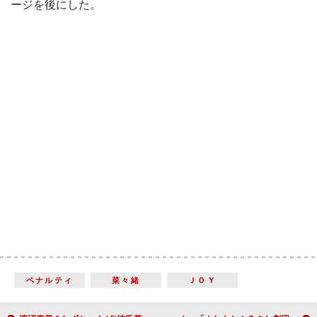
ージを後にした。
ペナルティ
菜々緒
ＪＯＹ