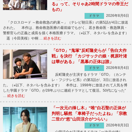
る』って、そりゃあ2時間ドラマの帝王だ
もの」
2026年8月6日
ドラマ
「クロスロード ～救命救急の約束～」（テレビ朝日系）の第5話が4日に放送
された。 本作は、救命救急医療の最前線でもがく、若き救命医・救急隊員・
警察官らの正義と成長を描く本格医療ドラマ。（※以下、ネタバレを含みます）
遥（今田美桜）や桐 …
続きを読む
「GTO」“鬼塚”反町隆史らが「告白大作
戦」を決行 「カジサックの娘・梶原叶渚
は華がある」「黒幕の正体は誰」
2026年8月4日
ドラマ
反町隆史が主演するドラマ「GTO」（カンテ
レ・フジテレビ系）の第3話が、3日に放送され
た。（※以下、ネタバレを含みます） 本作は、1998年に放送されて人気を博
した学園ドラマ「GTO」が28年ぶりに連続ドラマとして復活。50代になった“
…
続きを読む
「一次元の挿し木」“唯”白石聖の正体が
判明し騒然 「車椅子だったよね」「宗教
二世の“悠”山田涼介がつらい」
2026年8月3日
ドラマ