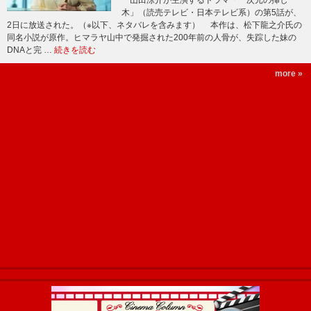
山田涼介が主演するドラマ「一次元の挿し
木」（読売テレビ・日本テレビ系）の第5話が、
2日に放送された。（※以下、ネタバレを含みます） 本作は、松下龍之介氏の
同名小説が原作。ヒマラヤ山中で発掘された200年前の人骨が、失踪した妹の
DNAと完 …
続きを読む
more »