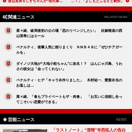
渡辺直美＆しずちゃんが“彼氏募集” 直美はプールから自力で出られず
「よしもとふるさと劇団」がスタート 西川きよし「小さなことからコツコツと！」
関連ニュース
RELATED NEWS
菜々緒、破局後初の公の場「恋のリベンジしたい」 妊娠報道の西
山茉希にはエール
ペナルティ、後輩人気に頼りまくり ＮＭＢ４８に「ぜひチアガー
ルを」
ダイノジ大地が“大地小粒ちゃん”に改名！？ はんにゃ川島、うわ
さの彼女は「会ってくれない」
ペナルティ・ヒデ「キャラ弁作りました」 木村祐一、愛妻弁当の
お返しは…
菜々緒、「食もプライベートもザ・肉食」 「お互いに信頼し合っ
てこそいい恋愛ができる」
芸能ニュース
NEWS
「ラストノート」“澄晴”寺西拓人の告白