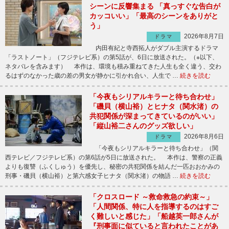
シーンに反響集まる 「真っすぐな告白が
カッコいい」「最高のシーンをありがと
う」
2026年8月7日
ドラマ
内田有紀と寺西拓人がダブル主演するドラマ
「ラストノート」（フジテレビ系）の第5話が、6日に放送された。（※以下、
ネタバレを含みます） 本作は、環境も積み重ねてきた人生も全く違う、交わ
るはずのなかった歳の差の男女が静かに引かれ合い、人生で …
続きを読む
「今夜もシリアルキラーと待ち合わせ」
「磯貝（横山裕）とヒナタ（関水渚）の
共犯関係が深まってきているのがいい」
「縦山裕二さんのグッズ欲しい」
2026年8月6日
ドラマ
「今夜もシリアルキラーと待ち合わせ」（関
西テレビ／フジテレビ系）の第6話が5日に放送された。 本作は、警察の正義
よりも復讐（ふくしゅう）を優先し、秘密の共犯関係を結んだ一匹おおかみの
刑事・磯貝（横山裕）と第六感女子ヒナタ（関水渚）の物語 …
続きを読む
「クロスロード ～救命救急の約束～」
「人間関係、特に人を指導するのはすご
く難しいと感じた」「船越英一郎さんが
『刑事面に似ていると言われたことがあ