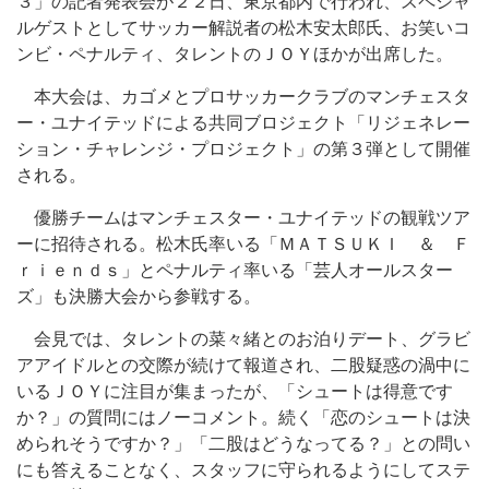
３」の記者発表会が２２日、東京都内で行われ、スペシャ
ルゲストとしてサッカー解説者の松木安太郎氏、お笑いコ
ンビ・ペナルティ、タレントのＪＯＹほかが出席した。
本大会は、カゴメとプロサッカークラブのマンチェスタ
ー・ユナイテッドによる共同ブロジェクト「リジェネレー
ション・チャレンジ・プロジェクト」の第３弾として開催
される。
優勝チームはマンチェスター・ユナイテッドの観戦ツア
ーに招待される。松木氏率いる「ＭＡＴＳＵＫＩ ＆ Ｆ
ｒｉｅｎｄｓ」とペナルティ率いる「芸人オールスター
ズ」も決勝大会から参戦する。
会見では、タレントの菜々緒とのお泊りデート、グラビ
アアイドルとの交際が続けて報道され、二股疑惑の渦中に
いるＪＯＹに注目が集まったが、「シュートは得意です
か？」の質問にはノーコメント。続く「恋のシュートは決
められそうですか？」「二股はどうなってる？」との問い
にも答えることなく、スタッフに守られるようにしてステ