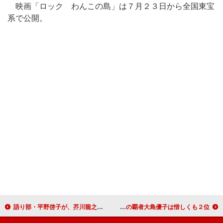
映画「ロック わんこの島」は７月２３日から全国東宝
系で公開。
語り部・平野啓子が、芥川龍之介の名作を語る 「１００年、２００年愛される作品に」新作ＣＤ発売
ＡＫＢ総選挙、前田敦子が首位奪還 昨年の覇者大島優子は惜しくも２位