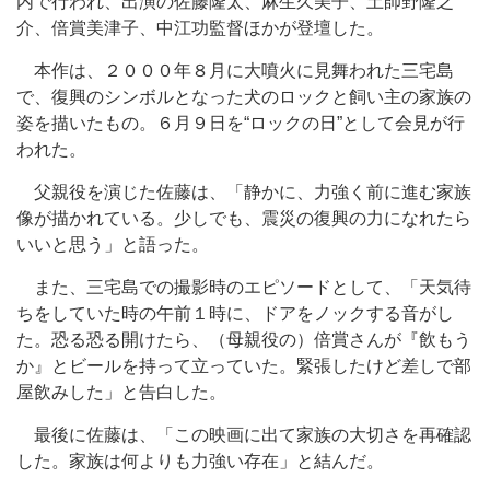
内で行われ、出演の佐藤隆太、麻生久美子、土師野隆之
介、倍賞美津子、中江功監督ほかが登壇した。
本作は、２０００年８月に大噴火に見舞われた三宅島
で、復興のシンボルとなった犬のロックと飼い主の家族の
姿を描いたもの。６月９日を“ロックの日”として会見が行
われた。
父親役を演じた佐藤は、「静かに、力強く前に進む家族
像が描かれている。少しでも、震災の復興の力になれたら
いいと思う」と語った。
また、三宅島での撮影時のエピソードとして、「天気待
ちをしていた時の午前１時に、ドアをノックする音がし
た。恐る恐る開けたら、（母親役の）倍賞さんが『飲もう
か』とビールを持って立っていた。緊張したけど差しで部
屋飲みした」と告白した。
最後に佐藤は、「この映画に出て家族の大切さを再確認
した。家族は何よりも力強い存在」と結んだ。