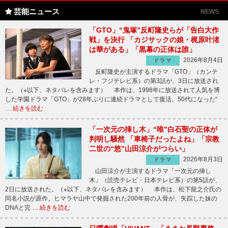
芸能ニュース
NEWS
「GTO」“鬼塚”反町隆史らが「告白大作
戦」を決行 「カジサックの娘・梶原叶渚
は華がある」「黒幕の正体は誰」
2026年8月4日
ドラマ
反町隆史が主演するドラマ「GTO」（カンテ
レ・フジテレビ系）の第3話が、3日に放送され
た。（※以下、ネタバレを含みます） 本作は、1998年に放送されて人気を博
した学園ドラマ「GTO」が28年ぶりに連続ドラマとして復活。50代になった“
…
続きを読む
「一次元の挿し木」“唯”白石聖の正体が
判明し騒然 「車椅子だったよね」「宗教
二世の“悠”山田涼介がつらい」
2026年8月3日
ドラマ
山田涼介が主演するドラマ「一次元の挿し
木」（読売テレビ・日本テレビ系）の第5話が、
2日に放送された。（※以下、ネタバレを含みます） 本作は、松下龍之介氏の
同名小説が原作。ヒマラヤ山中で発掘された200年前の人骨が、失踪した妹の
DNAと完 …
続きを読む