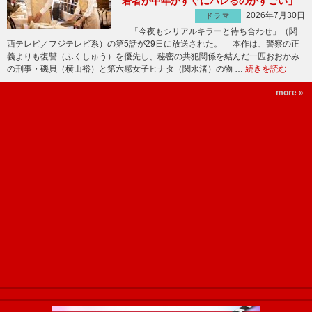
若者か中年かすぐにバレるのがすごい」
2026年7月30日
ドラマ
「今夜もシリアルキラーと待ち合わせ」（関
西テレビ／フジテレビ系）の第5話が29日に放送された。 本作は、警察の正
義よりも復讐（ふくしゅう）を優先し、秘密の共犯関係を結んだ一匹おおかみ
の刑事・磯貝（横山裕）と第六感女子ヒナタ（関水渚）の物 …
続きを読む
more »