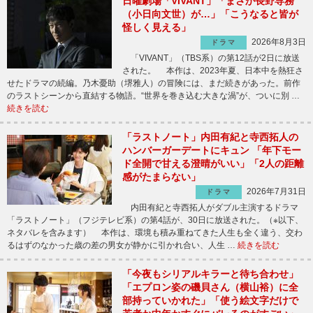
日曜劇場「VIVANT」「まさか長野専務
（小日向文世）が…」「こうなると皆が
怪しく見える」
2026年8月3日
ドラマ
「VIVANT」（TBS系）の第12話が2日に放送
された。 本作は、2023年夏、日本中を熱狂さ
せたドラマの続編。乃木憂助（堺雅人）の冒険には、まだ続きがあった。前作
のラストシーンから直結する物語。“世界を巻き込む大きな渦”が、ついに別 …
続きを読む
「ラストノート」内田有紀と寺西拓人の
ハンバーガーデートにキュン 「年下モー
ド全開で甘える澄晴がいい」「2人の距離
感がたまらない」
2026年7月31日
ドラマ
内田有紀と寺西拓人がダブル主演するドラマ
「ラストノート」（フジテレビ系）の第4話が、30日に放送された。（※以下、
ネタバレを含みます） 本作は、環境も積み重ねてきた人生も全く違う、交わ
るはずのなかった歳の差の男女が静かに引かれ合い、人生 …
続きを読む
「今夜もシリアルキラーと待ち合わせ」
「エプロン姿の磯貝さん（横山裕）に全
部持っていかれた」「使う絵文字だけで