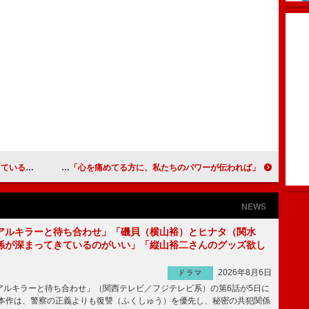
集」がスタート
ＡＫＢ４８らが若者に献血を訴え、ライブ 大島優子、「心を痛めてる方に、私たちのパワーが伝われば」
NEWS
アルキラーと待ち合わせ」「磯貝（横山裕）とヒナタ（関水
係が深まってきているのがいい」「縦山裕二さんのグッズ欲し
2026年8月6日
ドラマ
ルキラーと待ち合わせ」（関西テレビ／フジテレビ系）の第6話が5日に
本作は、警察の正義よりも復讐（ふくしゅう）を優先し、秘密の共犯関係