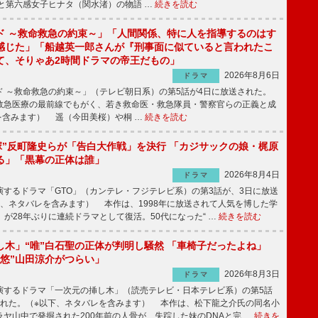
と第六感女子ヒナタ（関水渚）の物語 …
続きを読む
ド ～救命救急の約束～」「人間関係、特に人を指導するのはす
感じた」「船越英一郎さんが『刑事面に似ていると言われたこ
て、そりゃあ2時間ドラマの帝王だもの」
2026年8月6日
ドラマ
 ～救命救急の約束～」（テレビ朝日系）の第5話が4日に放送された。
急医療の最前線でもがく、若き救命医・救急隊員・警察官らの正義と成
を含みます） 遥（今田美桜）や桐 …
続きを読む
鬼塚”反町隆史らが「告白大作戦」を決行 「カジサックの娘・梶原
る」「黒幕の正体は誰」
2026年8月4日
ドラマ
するドラマ「GTO」（カンテレ・フジテレビ系）の第3話が、3日に放送
下、ネタバレを含みます） 本作は、1998年に放送されて人気を博した学
」が28年ぶりに連続ドラマとして復活。50代になった“ …
続きを読む
し木」“唯”白石聖の正体が判明し騒然 「車椅子だったよね」
“悠”山田涼介がつらい」
2026年8月3日
ドラマ
するドラマ「一次元の挿し木」（読売テレビ・日本テレビ系）の第5話
された。（※以下、ネタバレを含みます） 本作は、松下龍之介氏の同名小
ヤ山中で発掘された200年前の人骨が、失踪した妹のDNAと完 …
続きを