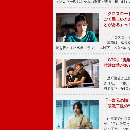
を結んだ一匹おおかみの刑事・磯貝（横山裕）
「クロスロー
ごく難しいと
とがある』っ
「クロスロード
本作は、救命救
長を描く本格医療ドラマ。（※以下、ネタバレ
「GTO」“
叶渚は華があ
反町隆史が主演
された。（※以
園ドラマ「GTO
「一次元の挿
「宗教二世の
山田涼介が主演
が、2日に放送
説が原作。ヒマラ