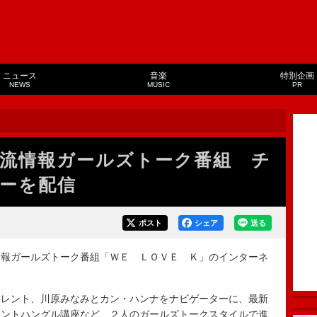
ニュース
音楽
特別企画
NEWS
MUSIC
PR
流情報ガールズトーク番組 チ
ーを配信
ポスト
シェア
送る
報ガールズトーク番組「ＷＥ ＬＯＶＥ Ｋ」のインターネ
レント、川原みなみとカン・ハンナをナビゲーターに、最新
イントハングル講座など、２人のガールズトークスタイルで進