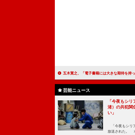
五木寛之、「電子書籍には大きな期待を持っている」 電子書籍初の「作家の個人全
芸能ニュース
「今夜もシリ
渚）の共犯関
い」
「今夜もシリア
放送された。 