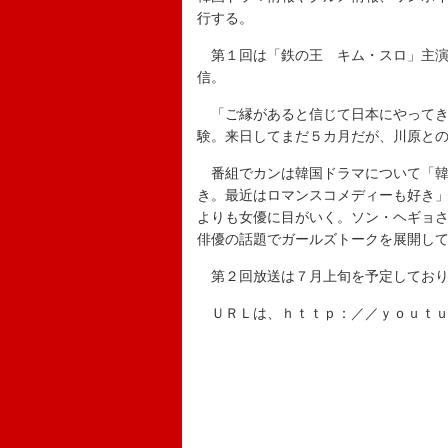
行する。
第１回は「鉄の王 キム・スロ」主演
信。
「ご縁があると信じて日本にやってき
験。来日してまだ５カ月だが、川原と
番組でカンは韓国ドラマについて「韓
き。最近はロマンスコメディーも好き
よりも女優に目がいく。ソン・ヘギョ
俳優の話題でガールズトークを展開し
第２回放送は７月上旬を予定しており
ＵＲＬは、ｈｔｔｐ：／／ｙｏｕｔｕ