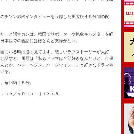
のチソン独占インタビューを収録した拡大版４５分間の配
た」と話すカンは、韓国でリポーターや気象キャスターを経
の日本語での会話にはほとんど支障がない。
国にいる時は必ず見てます。悲しいラブストーリーが大好
」と話すと、川原は「私もドラマは全部好きなんだけど、俳優
さんとか、ハン・ヘジン、ハ・ジウォン…」と好きなドラマや
ている。
、毎回約１５分。
．ｂｅ／ｖ０ｈｂ－ｊｉＸｘ５Ｉ