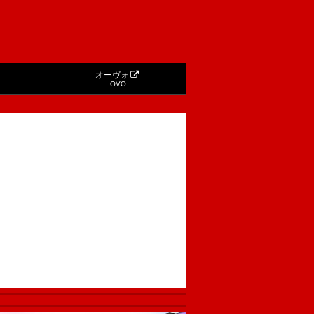
オーヴォ
OVO