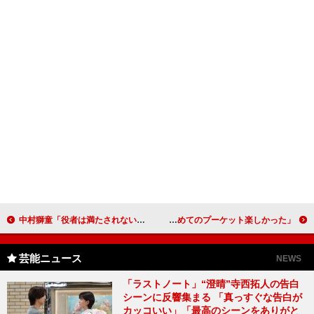
中村獅童「役者は満たされない部分あった方がいい」 西田敏行が主演した名作ドラマを舞台化！
ＫＡＲＡ、日本で５人そろってイベントに！ リーダーのギュリ「初めてのプーケット楽しかった」
芸能ニュース
NEWS
「ラストノート」“澄晴”寺西拓人の告白
シーンに反響集まる 「真っすぐな告白が
カッコいい」「最高のシーンをありがと