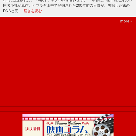
同名小説が原作。ヒマラヤ山中で発掘された200年前の人骨が、失踪した妹の
DNAと完 …
続きを読む
more »