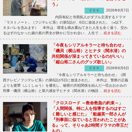
う」
2026年8月7日
ドラマ
内田有紀と寺西拓人がダブル主演するドラマ
「ラストノート」（フジテレビ系）の第5話が、6日に放送された。（※以下、
ネタバレを含みます） 本作は、環境も積み重ねてきた人生も全く違う、交わ
るはずのなかった歳の差の男女が静かに引かれ合い、人生で …
続きを読む
「今夜もシリアルキラーと待ち合わせ」
「磯貝（横山裕）とヒナタ（関水渚）の
共犯関係が深まってきているのがいい」
「縦山裕二さんのグッズ欲しい」
2026年8月6日
ドラマ
「今夜もシリアルキラーと待ち合わせ」（関
西テレビ／フジテレビ系）の第6話が5日に放送された。 本作は、警察の正義
よりも復讐（ふくしゅう）を優先し、秘密の共犯関係を結んだ一匹おおかみの
刑事・磯貝（横山裕）と第六感女子ヒナタ（関水渚）の物語 …
続きを読む
「クロスロード ～救命救急の約束～」
「人間関係、特に人を指導するのはすご
く難しいと感じた」「船越英一郎さんが
『刑事面に似ていると言われたことがあ
る』って、そりゃあ2時間ドラマの帝王だ
もの」