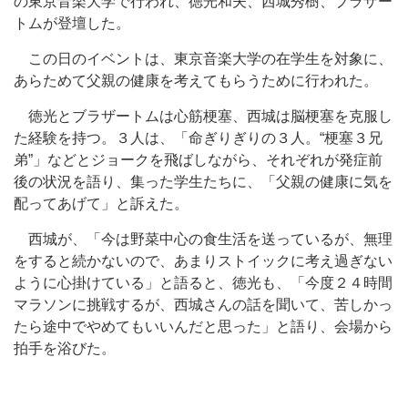
の東京音楽大学で行われ、徳光和夫、西城秀樹、ブラザー
トムが登壇した。
この日のイベントは、東京音楽大学の在学生を対象に、
あらためて父親の健康を考えてもらうために行われた。
徳光とブラザートムは心筋梗塞、西城は脳梗塞を克服し
た経験を持つ。３人は、「命ぎりぎりの３人。“梗塞３兄
弟”」などとジョークを飛ばしながら、それぞれが発症前
後の状況を語り、集った学生たちに、「父親の健康に気を
配ってあげて」と訴えた。
西城が、「今は野菜中心の食生活を送っているが、無理
をすると続かないので、あまりストイックに考え過ぎない
ように心掛けている」と語ると、徳光も、「今度２４時間
マラソンに挑戦するが、西城さんの話を聞いて、苦しかっ
たら途中でやめてもいいんだと思った」と語り、会場から
拍手を浴びた。