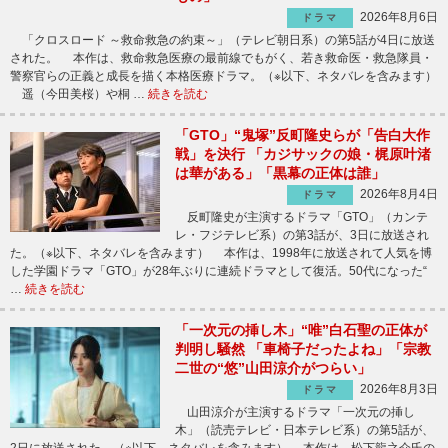
2026年8月6日
ドラマ
「クロスロード ～救命救急の約束～」（テレビ朝日系）の第5話が4日に放送
された。 本作は、救命救急医療の最前線でもがく、若き救命医・救急隊員・
警察官らの正義と成長を描く本格医療ドラマ。（※以下、ネタバレを含みます）
遥（今田美桜）や桐 …
続きを読む
「GTO」“鬼塚”反町隆史らが「告白大作
戦」を決行 「カジサックの娘・梶原叶渚
は華がある」「黒幕の正体は誰」
2026年8月4日
ドラマ
反町隆史が主演するドラマ「GTO」（カンテ
レ・フジテレビ系）の第3話が、3日に放送され
た。（※以下、ネタバレを含みます） 本作は、1998年に放送されて人気を博
した学園ドラマ「GTO」が28年ぶりに連続ドラマとして復活。50代になった“
…
続きを読む
「一次元の挿し木」“唯”白石聖の正体が
判明し騒然 「車椅子だったよね」「宗教
二世の“悠”山田涼介がつらい」
2026年8月3日
ドラマ
山田涼介が主演するドラマ「一次元の挿し
木」（読売テレビ・日本テレビ系）の第5話が、
2日に放送された。（※以下、ネタバレを含みます） 本作は、松下龍之介氏の