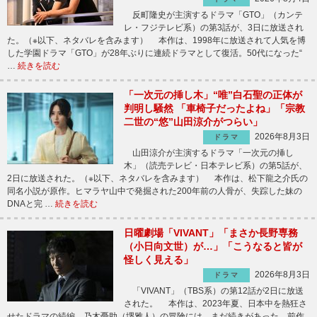
反町隆史が主演するドラマ「GTO」（カンテ
レ・フジテレビ系）の第3話が、3日に放送され
た。（※以下、ネタバレを含みます） 本作は、1998年に放送されて人気を博
した学園ドラマ「GTO」が28年ぶりに連続ドラマとして復活。50代になった“
…
続きを読む
「一次元の挿し木」“唯”白石聖の正体が
判明し騒然 「車椅子だったよね」「宗教
二世の“悠”山田涼介がつらい」
2026年8月3日
ドラマ
山田涼介が主演するドラマ「一次元の挿し
木」（読売テレビ・日本テレビ系）の第5話が、
2日に放送された。（※以下、ネタバレを含みます） 本作は、松下龍之介氏の
同名小説が原作。ヒマラヤ山中で発掘された200年前の人骨が、失踪した妹の
DNAと完 …
続きを読む
日曜劇場「VIVANT」「まさか長野専務
（小日向文世）が…」「こうなると皆が
怪しく見える」
2026年8月3日
ドラマ
「VIVANT」（TBS系）の第12話が2日に放送
された。 本作は、2023年夏、日本中を熱狂さ
せたドラマの続編。乃木憂助（堺雅人）の冒険には、まだ続きがあった。前作