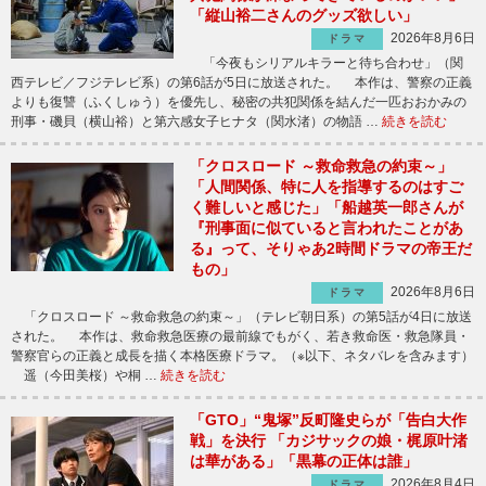
「縦山裕二さんのグッズ欲しい」
2026年8月6日
ドラマ
「今夜もシリアルキラーと待ち合わせ」（関
西テレビ／フジテレビ系）の第6話が5日に放送された。 本作は、警察の正義
よりも復讐（ふくしゅう）を優先し、秘密の共犯関係を結んだ一匹おおかみの
刑事・磯貝（横山裕）と第六感女子ヒナタ（関水渚）の物語 …
続きを読む
「クロスロード ～救命救急の約束～」
「人間関係、特に人を指導するのはすご
く難しいと感じた」「船越英一郎さんが
『刑事面に似ていると言われたことがあ
る』って、そりゃあ2時間ドラマの帝王だ
もの」
2026年8月6日
ドラマ
「クロスロード ～救命救急の約束～」（テレビ朝日系）の第5話が4日に放送
された。 本作は、救命救急医療の最前線でもがく、若き救命医・救急隊員・
警察官らの正義と成長を描く本格医療ドラマ。（※以下、ネタバレを含みます）
遥（今田美桜）や桐 …
続きを読む
「GTO」“鬼塚”反町隆史らが「告白大作
戦」を決行 「カジサックの娘・梶原叶渚
は華がある」「黒幕の正体は誰」
2026年8月4日
ドラマ