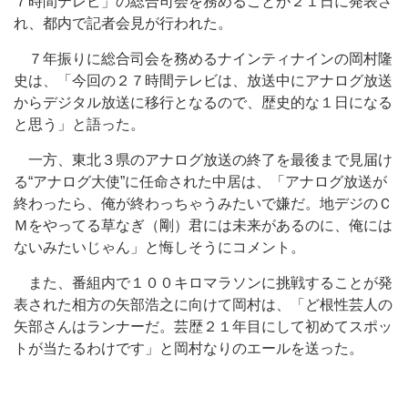
７時間テレビ」の総合司会を務めることが２１日に発表さ
れ、都内で記者会見が行われた。
７年振りに総合司会を務めるナインティナインの岡村隆
史は、「今回の２７時間テレビは、放送中にアナログ放送
からデジタル放送に移行となるので、歴史的な１日になる
と思う」と語った。
一方、東北３県のアナログ放送の終了を最後まで見届け
る“アナログ大使”に任命された中居は、「アナログ放送が
終わったら、俺が終わっちゃうみたいで嫌だ。地デジのＣ
Ｍをやってる草なぎ（剛）君には未来があるのに、俺には
ないみたいじゃん」と悔しそうにコメント。
また、番組内で１００キロマラソンに挑戦することが発
表された相方の矢部浩之に向けて岡村は、「ど根性芸人の
矢部さんはランナーだ。芸歴２１年目にして初めてスポッ
トが当たるわけです」と岡村なりのエールを送った。