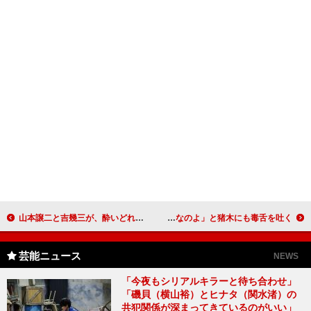
山本譲二と吉幾三が、酔いどれトーク 「もっと飲めと悪魔がささやく」
マツコ、アントニオ猪木のビンタにご立腹 「もう、なんなのよ」と猪木にも毒舌を吐く
芸能ニュース
NEWS
「今夜もシリアルキラーと待ち合わせ」
「磯貝（横山裕）とヒナタ（関水渚）の
共犯関係が深まってきているのがいい」