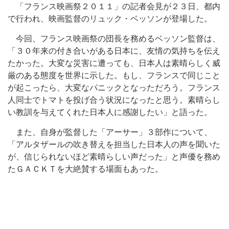
「フランス映画祭２０１１」の記者会見が２３日、都内
で行われ、映画監督のリュック・ベッソンが登場した。
今回、フランス映画祭の団長を務めるベッソン監督は、
「３０年来の付き合いがある日本に、友情の気持ちを伝え
たかった。大変な災害に遭っても、日本人は素晴らしく威
厳のある態度を世界に示した。もし、フランスで同じこと
が起こったら、大変なパニックとなっただろう。フランス
人同士でトマトを投げ合う状況になったと思う。素晴らし
い教訓を与えてくれた日本人に感謝したい」と語った。
また、自身が監督した「アーサー」３部作について、
「アルタザールの吹き替えを担当した日本人の声を聞いた
が、信じられないほど素晴らしい声だった」と声優を務め
たＧＡＣＫＴを大絶賛する場面もあった。