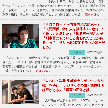
「今夜もシリアルキラーと待ち合わせ」（関
西テレビ／フジテレビ系）の第6話が5日に放送された。 本作は、警察の正義
よりも復讐（ふくしゅう）を優先し、秘密の共犯関係を結んだ一匹おおかみの
刑事・磯貝（横山裕）と第六感女子ヒナタ（関水渚）の物語 …
続きを読む
「クロスロード ～救命救急の約束～」
「人間関係、特に人を指導するのはすご
く難しいと感じた」「船越英一郎さんが
『刑事面に似ていると言われたことがあ
る』って、そりゃあ2時間ドラマの帝王だ
もの」
2026年8月6日
ドラマ
「クロスロード ～救命救急の約束～」（テレビ朝日系）の第5話が4日に放送
された。 本作は、救命救急医療の最前線でもがく、若き救命医・救急隊員・
警察官らの正義と成長を描く本格医療ドラマ。（※以下、ネタバレを含みます）
遥（今田美桜）や桐 …
続きを読む
「GTO」“鬼塚”反町隆史らが「告白大作
戦」を決行 「カジサックの娘・梶原叶渚
は華がある」「黒幕の正体は誰」
2026年8月4日
ドラマ
反町隆史が主演するドラマ「GTO」（カンテ
レ・フジテレビ系）の第3話が、3日に放送され