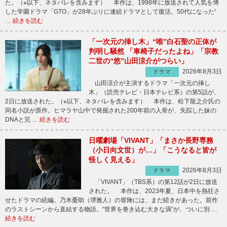
た。（※以下、ネタバレを含みます） 本作は、1998年に放送されて人気を博
した学園ドラマ「GTO」が28年ぶりに連続ドラマとして復活。50代になった“
…
続きを読む
「一次元の挿し木」“唯”白石聖の正体が
判明し騒然 「車椅子だったよね」「宗教
二世の“悠”山田涼介がつらい」
2026年8月3日
ドラマ
山田涼介が主演するドラマ「一次元の挿し
木」（読売テレビ・日本テレビ系）の第5話が、
2日に放送された。（※以下、ネタバレを含みます） 本作は、松下龍之介氏の
同名小説が原作。ヒマラヤ山中で発掘された200年前の人骨が、失踪した妹の
DNAと完 …
続きを読む
日曜劇場「VIVANT」「まさか長野専務
（小日向文世）が…」「こうなると皆が
怪しく見える」
2026年8月3日
ドラマ
「VIVANT」（TBS系）の第12話が2日に放送
された。 本作は、2023年夏、日本中を熱狂さ
せたドラマの続編。乃木憂助（堺雅人）の冒険には、まだ続きがあった。前作
のラストシーンから直結する物語。“世界を巻き込む大きな渦”が、ついに別 …
続きを読む