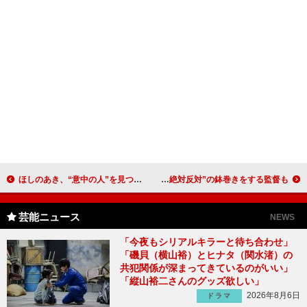
ほしのあき、“意中の人”を見つめると…！ モテの秘密は「瞳の黄金比率１：２：１」
フランス映画祭、監督のパフォーマンス合戦で盛り上がる “原発絶対反対”の鉢巻きをする監督も
芸能ニュース
NEWS
「今夜もシリアルキラーと待ち合わせ」
「磯貝（横山裕）とヒナタ（関水渚）の
共犯関係が深まってきているのがいい」
「縦山裕二さんのグッズ欲しい」
2026年8月6日
ドラマ