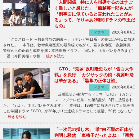
「人間関係、特に人を指導するのはすご
く難しいと感じた」「船越英一郎さんが
『刑事面に似ていると言われたことがあ
る』って、そりゃあ2時間ドラマの帝王だ
もの」
2026年8月6日
ドラマ
「クロスロード ～救命救急の約束～」（テレビ朝日系）の第5話が4日に放送
された。 本作は、救命救急医療の最前線でもがく、若き救命医・救急隊員・
警察官らの正義と成長を描く本格医療ドラマ。（※以下、ネタバレを含みます）
遥（今田美桜）や桐 …
続きを読む
「GTO」“鬼塚”反町隆史らが「告白大作
戦」を決行 「カジサックの娘・梶原叶渚
は華がある」「黒幕の正体は誰」
2026年8月4日
ドラマ
反町隆史が主演するドラマ「GTO」（カンテ
レ・フジテレビ系）の第3話が、3日に放送され
た。（※以下、ネタバレを含みます） 本作は、1998年に放送されて人気を博
した学園ドラマ「GTO」が28年ぶりに連続ドラマとして復活。50代になった“
…
続きを読む
「一次元の挿し木」“唯”白石聖の正体が
判明し騒然 「車椅子だったよね」「宗教