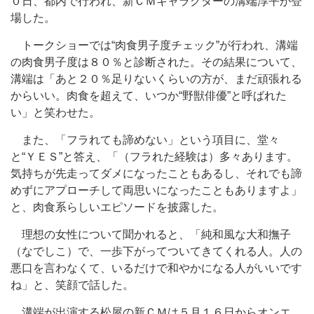
０日、都内で行われ、新ＣＭキャラクターの溝端淳平が登
場した。
トークショーでは“肉食男子度チェック”が行われ、溝端
の肉食男子度は８０％と診断された。その結果について、
溝端は「あと２０％足りないくらいの方が、まだ頑張れる
からいい。肉食を超えて、いつか“野獣俳優”と呼ばれた
い」と笑わせた。
また、「フラれても諦めない」という項目に、堂々
と“ＹＥＳ”と答え、「（フラれた経験は）多々あります。
気持ちが先走ってダメになったこともあるし、それでも諦
めずにアプローチして両思いになったこともありますよ」
と、肉食系らしいエピソードを披露した。
理想の女性について聞かれると、「純和風な大和撫子
（なでしこ）で、一歩下がってついてきてくれる人。人の
悪口を言わなくて、いるだけで和やかになる人がいいです
ね」と、笑顔で話した。
溝端が出演する松屋の新ＣＭは５月１６日からオンエ