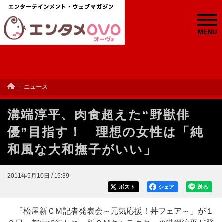
MENU
ニュース
溝端淳平、肉食超えた“野獣俳
優”目指す！ 理想の女性は「純
和風な大和撫子がいい」
2011年5月10日 / 15:39
ポスト
シェア
送る
「松屋新ＣＭ記者発表会～元気応援！丼フェア～」が１