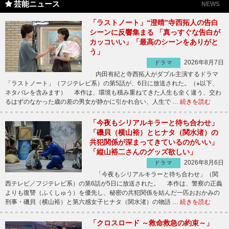
芸能ニュース
NEWS
「ラストノート」“澄晴”寺西拓人の告白
シーンに反響集まる 「真っすぐな告白が
カッコいい」「最高のシーンをありがと
う」
2026年8月7日
ドラマ
内田有紀と寺西拓人がダブル主演するドラマ
「ラストノート」（フジテレビ系）の第5話が、6日に放送された。（※以下、
ネタバレを含みます） 本作は、環境も積み重ねてきた人生も全く違う、交わ
るはずのなかった歳の差の男女が静かに引かれ合い、人生で …
続きを読む
「今夜もシリアルキラーと待ち合わせ」
「磯貝（横山裕）とヒナタ（関水渚）の
共犯関係が深まってきているのがいい」
「縦山裕二さんのグッズ欲しい」
2026年8月6日
ドラマ
「今夜もシリアルキラーと待ち合わせ」（関
西テレビ／フジテレビ系）の第6話が5日に放送された。 本作は、警察の正義
よりも復讐（ふくしゅう）を優先し、秘密の共犯関係を結んだ一匹おおかみの
刑事・磯貝（横山裕）と第六感女子ヒナタ（関水渚）の物語 …
続きを読む
「クロスロード ～救命救急の約束～」