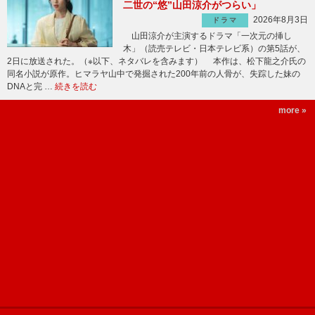
二世の“悠”山田涼介がつらい」
2026年8月3日
ドラマ
山田涼介が主演するドラマ「一次元の挿し
木」（読売テレビ・日本テレビ系）の第5話が、
2日に放送された。（※以下、ネタバレを含みます） 本作は、松下龍之介氏の
同名小説が原作。ヒマラヤ山中で発掘された200年前の人骨が、失踪した妹の
DNAと完 …
続きを読む
more »