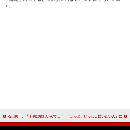
ア。
石田純一、「子供は欲しいんですけど」言葉濁す 被災地で子供たちと触れ合い支援活動
渡辺謙「被災地にあるのは生きてきたという痕跡」 瀬戸朝香と「ずっと、いっしょにいたい人」に