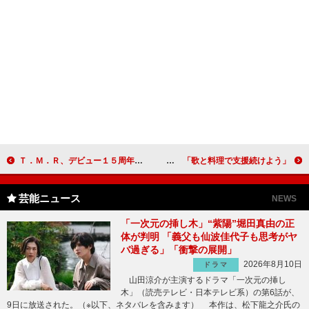
Ｔ．Ｍ．Ｒ、デビュー１５周年のスペシャルイベント ハローキティと共演「たくさんの方が笑顔に」
八神純子とアル・ケッチァーノの奥田政行シェフがイベント 「歌と料理で支援続けよう」
芸能ニュース
NEWS
「一次元の挿し木」“紫陽”堀田真由の正
体が判明 「義父も仙波佳代子も思考がヤ
バ過ぎる」「衝撃の展開」
2026年8月10日
ドラマ
山田涼介が主演するドラマ「一次元の挿し
木」（読売テレビ・日本テレビ系）の第6話が、
9日に放送された。（※以下、ネタバレを含みます） 本作は、松下龍之介氏の