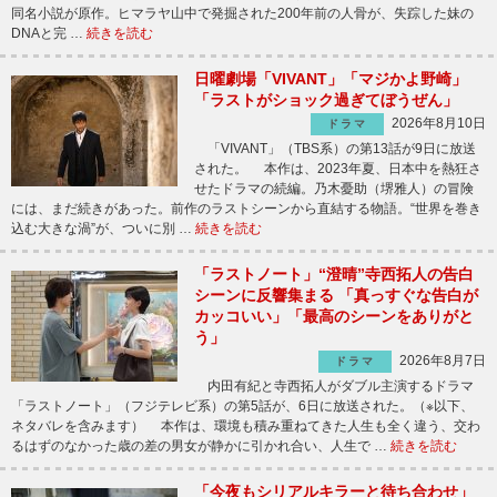
同名小説が原作。ヒマラヤ山中で発掘された200年前の人骨が、失踪した妹の
DNAと完 …
続きを読む
日曜劇場「VIVANT」「マジかよ野崎」
「ラストがショック過ぎてぼうぜん」
2026年8月10日
ドラマ
「VIVANT」（TBS系）の第13話が9日に放送
された。 本作は、2023年夏、日本中を熱狂さ
せたドラマの続編。乃木憂助（堺雅人）の冒険
には、まだ続きがあった。前作のラストシーンから直結する物語。“世界を巻き
込む大きな渦”が、ついに別 …
続きを読む
「ラストノート」“澄晴”寺西拓人の告白
シーンに反響集まる 「真っすぐな告白が
カッコいい」「最高のシーンをありがと
う」
2026年8月7日
ドラマ
内田有紀と寺西拓人がダブル主演するドラマ
「ラストノート」（フジテレビ系）の第5話が、6日に放送された。（※以下、
ネタバレを含みます） 本作は、環境も積み重ねてきた人生も全く違う、交わ
るはずのなかった歳の差の男女が静かに引かれ合い、人生で …
続きを読む
「今夜もシリアルキラーと待ち合わせ」