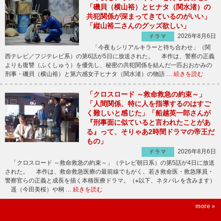
「磯貝（横山裕）とヒナタ（関水渚）の
共犯関係が深まってきているのがいい」
「縦山裕二さんのグッズ欲しい」
2026年8月6日
ドラマ
「今夜もシリアルキラーと待ち合わせ」（関
西テレビ／フジテレビ系）の第6話が5日に放送された。 本作は、警察の正義
よりも復讐（ふくしゅう）を優先し、秘密の共犯関係を結んだ一匹おおかみの
刑事・磯貝（横山裕）と第六感女子ヒナタ（関水渚）の物語 …
続きを読む
「クロスロード ～救命救急の約束～」
「人間関係、特に人を指導するのはすご
く難しいと感じた」「船越英一郎さんが
『刑事面に似ていると言われたことがあ
る』って、そりゃあ2時間ドラマの帝王だ
もの」
2026年8月6日
ドラマ
「クロスロード ～救命救急の約束～」（テレビ朝日系）の第5話が4日に放送
された。 本作は、救命救急医療の最前線でもがく、若き救命医・救急隊員・
警察官らの正義と成長を描く本格医療ドラマ。（※以下、ネタバレを含みます）
遥（今田美桜）や桐 …
続きを読む
more »