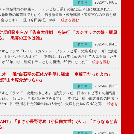
2026年8月6日
ドラマ
 ～救命救急の約束～」（テレビ朝日系）の第5話が4日に放送された。
急医療の最前線でもがく、若き救命医・救急隊員・警察官らの正義と成
を含みます） 遥（今田美桜）や桐 …
続きを読む
鬼塚”反町隆史らが「告白大作戦」を決行 「カジサックの娘・梶原
る」「黒幕の正体は誰」
2026年8月4日
ドラマ
するドラマ「GTO」（カンテレ・フジテレビ系）の第3話が、3日に放送
下、ネタバレを含みます） 本作は、1998年に放送されて人気を博した学
」が28年ぶりに連続ドラマとして復活。50代になった“ …
続きを読む
し木」“唯”白石聖の正体が判明し騒然 「車椅子だったよね」
“悠”山田涼介がつらい」
2026年8月3日
ドラマ
するドラマ「一次元の挿し木」（読売テレビ・日本テレビ系）の第5話
された。（※以下、ネタバレを含みます） 本作は、松下龍之介氏の同名小
ヤ山中で発掘された200年前の人骨が、失踪した妹のDNAと完 …
続きを
IVANT」「まさか長野専務（小日向文世）が…」「こうなると皆
る」
2026年8月3日
ドラマ