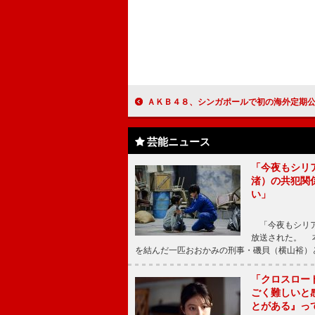
ＡＫＢ４８、シンガポールで初の海外定期公演 香港に次ぐ海外２店舗目のオフィシャルショ
芸能ニュース
「今夜もシリ
渚）の共犯関
い」
「今夜もシリア
放送された。 
を結んだ一匹おおかみの刑事・磯貝（横山裕）
「クロスロー
ごく難しいと
とがある』っ