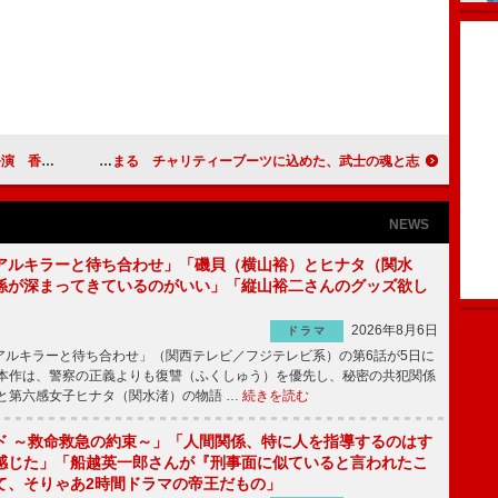
ップもオープン
市原隼人、被災地への思いを聞かれ言葉に詰まる チャリティーブーツに込めた、武士の魂と志
NEWS
アルキラーと待ち合わせ」「磯貝（横山裕）とヒナタ（関水
係が深まってきているのがいい」「縦山裕二さんのグッズ欲し
2026年8月6日
ドラマ
ルキラーと待ち合わせ」（関西テレビ／フジテレビ系）の第6話が5日に
本作は、警察の正義よりも復讐（ふくしゅう）を優先し、秘密の共犯関係
と第六感女子ヒナタ（関水渚）の物語 …
続きを読む
ド ～救命救急の約束～」「人間関係、特に人を指導するのはす
感じた」「船越英一郎さんが『刑事面に似ていると言われたこ
て、そりゃあ2時間ドラマの帝王だもの」