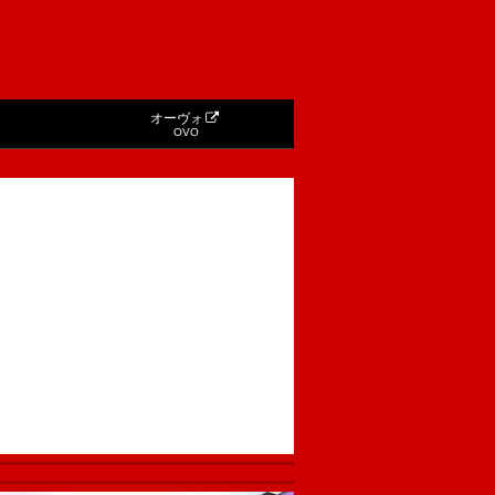
オーヴォ
OVO