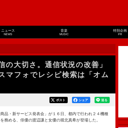
ニュース
音楽
特別企画
NEWS
MUSIC
PR
信の大切さ。通信状況の改善」
スマフォでレシピ検索は「オム
ポスト
シェア
送る
商品・新サービス発表会」が１６日、都内で行われ２４機種
ーを務める、俳優の渡辺謙と女優の堀北真希が登場した。