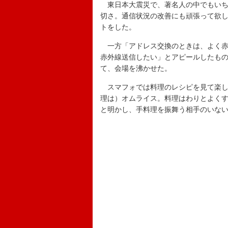
東日本大震災で、著名人の中でもいち
切さ。通信状況の改善にも頑張って欲
トをした。
一方「アドレス交換のときは、よく赤
赤外線送信したい」とアピールしたも
て、会場を沸かせた。
スマフォでは料理のレシピを見て楽し
理は）オムライス。料理はわりとよく
と明かし、手料理を振舞う相手のいな