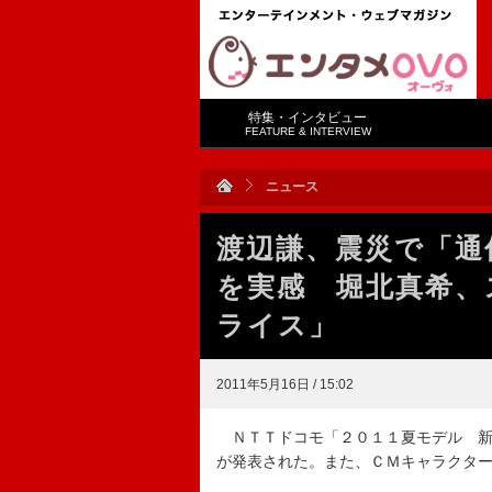
特集・インタビュー
FEATURE & INTERVIEW
ニュース
渡辺謙、震災で「通
を実感 堀北真希、
ライス」
2011年5月16日 / 15:02
ＮＴＴドコモ「２０１１夏モデル 新
が発表された。また、ＣＭキャラクタ