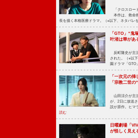
「クロスロード
本作は、救命救
長を描く本格医療ドラマ。（※以下、ネタバレ
「GTO」“
叶渚は華があ
反町隆史が主演
された。（※以
園ドラマ「GTO
「一次元の挿
「宗教二世の
山田涼介が主演
が、2日に放送
説が原作。ヒマラ
読む
日曜劇場「V
が怪しく見え