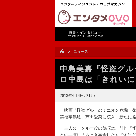
特集・インタビュー
FEATURE & INTERVIEW
ニュース
中島美嘉『怪盗グル
ロ中島は「きれいに
2013年4月4日 / 21:57
映画『怪盗グルーのミニオン危機一発
笑福亭鶴瓶、芦田愛菜に続き、新たに
主人公・グルー役の鶴瓶は、前作『怪
との共演に「さっき再会したんですけ