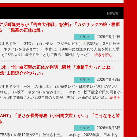
NEWS
鬼塚”反町隆史らが「告白大作戦」を決行 「カジサックの娘・梶原
る」「黒幕の正体は誰」
2026年8月4日
ドラマ
するドラマ「GTO」（カンテレ・フジテレビ系）の第3話が、3日に放送
下、ネタバレを含みます） 本作は、1998年に放送されて人気を博した学
」が28年ぶりに連続ドラマとして復活。50代になった“ …
続きを読む
し木」“唯”白石聖の正体が判明し騒然 「車椅子だったよね」
“悠”山田涼介がつらい」
2026年8月3日
ドラマ
するドラマ「一次元の挿し木」（読売テレビ・日本テレビ系）の第5話
された。（※以下、ネタバレを含みます） 本作は、松下龍之介氏の同名小
ヤ山中で発掘された200年前の人骨が、失踪した妹のDNAと完 …
続きを
IVANT」「まさか長野専務（小日向文世）が…」「こうなると皆
る」
2026年8月3日
ドラマ
（TBS系）の第12話が2日に放送された。 本作は、2023年夏、日本中を