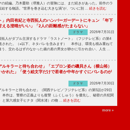
マの続編。乃木憂助（堺雅人）の冒険には、まだ続きがあった。前作のラ
結する物語。“世界を巻き込む大きな渦”が、ついに別 …
続きを読む
ト」内田有紀と寺西拓人のハンバーガーデートにキュン 「年下
甘える澄晴がいい」「2人の距離感がたまらない」
2026年7月31日
ドラマ
拓人がダブル主演するドラマ「ラストノート」（フジテレビ系）の第4
放送された。（※以下、ネタバレを含みます） 本作は、環境も積み重ねて
違う、交わるはずのなかった歳の差の男女が静かに引かれ合い、人生 …
アルキラーと待ち合わせ」「エプロン姿の磯貝さん（横山裕）
いかれた」「使う絵文字だけで若者か中年かすぐにバレるのが
2026年7月30日
ドラマ
ルキラーと待ち合わせ」（関西テレビ／フジテレビ系）の第5話が29日
 本作は、警察の正義よりも復讐（ふくしゅう）を優先し、秘密の共犯関
）と第六感女子ヒナタ（関水渚）の物 …
続きを読む
more »