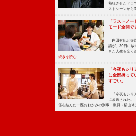
熱狂させたドラ
ストシーンから直
「ラストノー
モード全開で
内田有紀と寺西
話が、30日に
きた人生も全く
続きを読む
「今夜もシリ
に全部持って
すごい」
「今夜もシリア
に放送された。
係を結んだ一匹おおかみの刑事・磯貝（横山裕