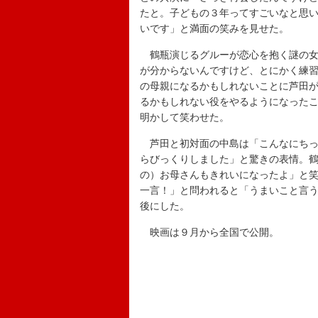
たと。子どもの３年ってすごいなと思
いです」と満面の笑みを見せた。
鶴瓶演じるグルーが恋心を抱く謎の女
が分からないんですけど、とにかく練
の母親になるかもしれないことに芦田
るかもしれない役をやるようになった
明かして笑わせた。
芦田と初対面の中島は「こんなにちっ
らびっくりしました」と驚きの表情。
の）お母さんもきれいになったよ」と
一言！」と問われると「うまいこと言
後にした。
映画は９月から全国で公開。