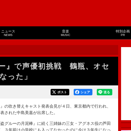
ニュース
音楽
特別企画
NEWS
MUSIC
PR
ー』で声優初挑戦 鶴瓶、オセ
なった」
ポスト
シェア
送る
』の吹き替えキャスト発表会見が４日、東京都内で行われ、
発表された中島美嘉が出席した。
盗グルーの月泥棒』に続く三姉妹の三女・アグネス役の芦田
ど、３年前は小学校にも入ってなかったのに今は３年生になっ