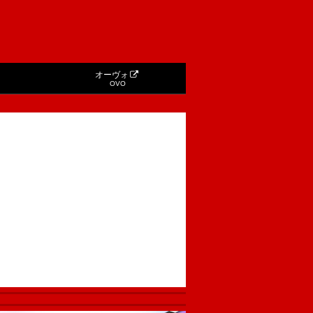
オーヴォ
OVO