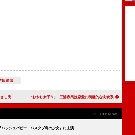
芦田愛菜
ージュ作で
篠原涼子が“おやじ女子”に 三浦春馬は恋愛に積極的な肉食系？
RELATED NEWS
『ハッシュパピー バスタブ島の少女』に主演