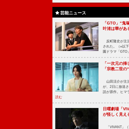
芸能ニュース
「GTO」“
叶渚は華があ
反町隆史が主演
された。（※以
園ドラマ「GTO
「一次元の挿
「宗教二世の
山田涼介が主演
が、2日に放送
説が原作。ヒマラ
読む
日曜劇場「V
が怪しく見え
「VIVANT」