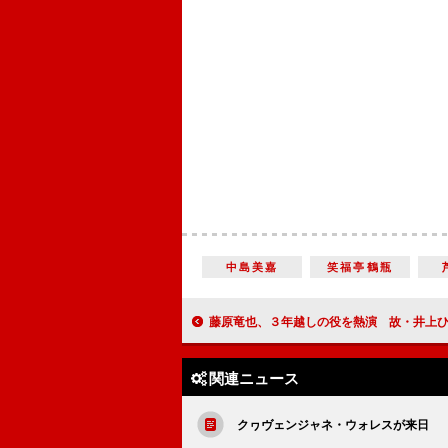
中島美嘉
笑福亭鶴瓶
藤原竜也、３年越しの役を熱演 故・井上ひさし氏へのオマ
関連ニュース
クヮヴェンジャネ・ウォレスが来日 