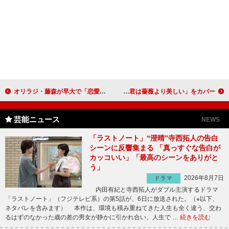
オリラジ・藤森が早大で「恋愛学講座」 女子学生に「みんなかわいーねー！」
香港の貴公子ジョナサン・ウォンが日本デビュー 布施明の名曲「君は薔薇より美しい」をカバー
芸能ニュース
NEWS
「ラストノート」“澄晴”寺西拓人の告白
シーンに反響集まる 「真っすぐな告白が
カッコいい」「最高のシーンをありがと
う」
2026年8月7日
ドラマ
内田有紀と寺西拓人がダブル主演するドラマ
「ラストノート」（フジテレビ系）の第5話が、6日に放送された。（※以下、
ネタバレを含みます） 本作は、環境も積み重ねてきた人生も全く違う、交わ
るはずのなかった歳の差の男女が静かに引かれ合い、人生で …
続きを読む