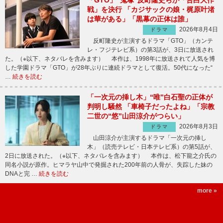
戦」を決行 「カジサックの娘・梶原叶渚
は華がある」「黒幕の正体は誰」
2026年8月4日
ドラマ
反町隆史が主演するドラマ「GTO」（カンテ
レ・フジテレビ系）の第3話が、3日に放送され
た。（※以下、ネタバレを含みます） 本作は、1998年に放送されて人気を博
した学園ドラマ「GTO」が28年ぶりに連続ドラマとして復活。50代になった“
…
続きを読む
「一次元の挿し木」“唯”白石聖の正体が
判明し騒然 「車椅子だったよね」「宗教
二世の“悠”山田涼介がつらい」
2026年8月3日
ドラマ
山田涼介が主演するドラマ「一次元の挿し
木」（読売テレビ・日本テレビ系）の第5話が、
2日に放送された。（※以下、ネタバレを含みます） 本作は、松下龍之介氏の
同名小説が原作。ヒマラヤ山中で発掘された200年前の人骨が、失踪した妹の
DNAと完 …
続きを読む
more »