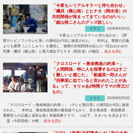
「今夜もシリアルキラーと待ち合わせ」
「磯貝（横山裕）とヒナタ（関水渚）の
共犯関係が深まってきているのがいい」
「縦山裕二さんのグッズ欲しい」
2026年8月6日
ドラマ
「今夜もシリアルキラーと待ち合わせ」（関
西テレビ／フジテレビ系）の第6話が5日に放送された。 本作は、警察の正義
よりも復讐（ふくしゅう）を優先し、秘密の共犯関係を結んだ一匹おおかみの
刑事・磯貝（横山裕）と第六感女子ヒナタ（関水渚）の物語 …
続きを読む
「クロスロード ～救命救急の約束～」
「人間関係、特に人を指導するのはすご
く難しいと感じた」「船越英一郎さんが
『刑事面に似ていると言われたことがあ
る』って、そりゃあ2時間ドラマの帝王だ
もの」
2026年8月6日
ドラマ
「クロスロード ～救命救急の約束～」（テレビ朝日系）の第5話が4日に放送
された。 本作は、救命救急医療の最前線でもがく、若き救命医・救急隊員・
警察官らの正義と成長を描く本格医療ドラマ。（※以下、ネタバレを含みます）
遥（今田美桜）や桐 …
続きを読む
「GTO」“鬼塚”反町隆史らが「告白大作