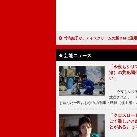
竹内結子が、アイスクリームの新ＣＭに登場 「手軽に幸せなひとときを感じさ
芸能ニュース
「今夜もシリ
渚）の共犯関
い」
「今夜もシリア
放送された。 
を結んだ一匹おおかみの刑事・磯貝（横山裕）
「クロスロー
ごく難しいと
とがある』っ