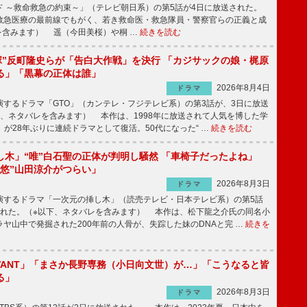
 ～救命救急の約束～」（テレビ朝日系）の第5話が4日に放送された。
急医療の最前線でもがく、若き救命医・救急隊員・警察官らの正義と成
を含みます） 遥（今田美桜）や桐 …
続きを読む
鬼塚”反町隆史らが「告白大作戦」を決行 「カジサックの娘・梶原
る」「黒幕の正体は誰」
2026年8月4日
ドラマ
するドラマ「GTO」（カンテレ・フジテレビ系）の第3話が、3日に放送
下、ネタバレを含みます） 本作は、1998年に放送されて人気を博した学
」が28年ぶりに連続ドラマとして復活。50代になった“ …
続きを読む
し木」“唯”白石聖の正体が判明し騒然 「車椅子だったよね」
“悠”山田涼介がつらい」
2026年8月3日
ドラマ
するドラマ「一次元の挿し木」（読売テレビ・日本テレビ系）の第5話
された。（※以下、ネタバレを含みます） 本作は、松下龍之介氏の同名小
ヤ山中で発掘された200年前の人骨が、失踪した妹のDNAと完 …
続きを
IVANT」「まさか長野専務（小日向文世）が…」「こうなると皆
る」
2026年8月3日
ドラマ