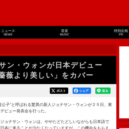
ニュース
音楽
特別企画
NEWS
MUSIC
PR
ナサン・ウォンが日本デビュー
薔薇より美しい」をカバー
ポスト
シェア
送る
公子”と呼ばれる驚異の新人ジョナサン・ウォンが２５日、東
本デビュー発表会を行った。
ジョナサン・ウォンは、ややたどたどしいながらも日本語で
が日本に来ることが少なくなっていますが、この機会をもらえ