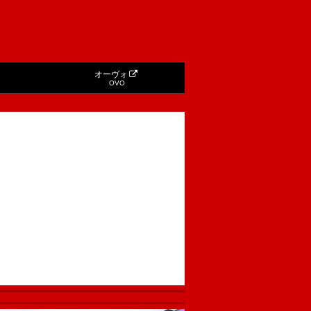
オーヴォ
OVO