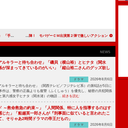
せてくれる」
水嶋ヒロ、黒装束の忍者姿で華麗に殺陣！ モバゲーＣＭ出演第２弾で激しいアクション
NEWS
アルキラーと待ち合わせ」「磯貝（横山裕）とヒナタ（関水
係が深まってきているのがいい」「縦山裕二さんのグッズ欲し
2026年8月6日
ドラマ
ルキラーと待ち合わせ」（関西テレビ／フジテレビ系）の第6話が5日に
本作は、警察の正義よりも復讐（ふくしゅう）を優先し、秘密の共犯関係
と第六感女子ヒナタ（関水渚）の物語 …
続きを読む
ド ～救命救急の約束～」「人間関係、特に人を指導するのはす
感じた」「船越英一郎さんが『刑事面に似ていると言われたこ
て、そりゃあ2時間ドラマの帝王だもの」
2026年8月6日
ドラマ