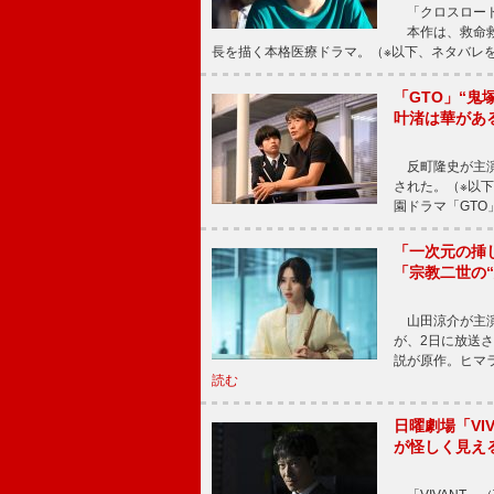
「クロスロード
本作は、救命救
長を描く本格医療ドラマ。（※以下、ネタバレ
「GTO」“
叶渚は華があ
反町隆史が主演
された。（※以
園ドラマ「GTO
「一次元の挿
「宗教二世の
山田涼介が主演
が、2日に放送
説が原作。ヒマラ
読む
日曜劇場「V
が怪しく見え