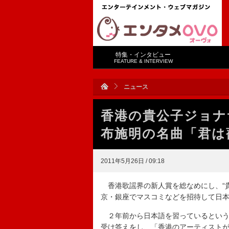
特集・インタビュー
FEATURE & INTERVIEW
ニュース
香港の貴公子ジョ
布施明の名曲「君は
2011年5月26日 / 09:18
香港歌謡界の新人賞を総なめにし、“貴
京・銀座でマスコミなどを招待して日
２年前から日本語を習っているという
受け答えをし、「香港のアーティスト