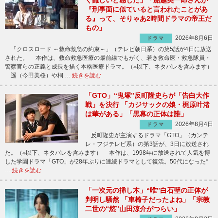
『刑事面に似ていると言われたことがあ
る』って、そりゃあ2時間ドラマの帝王だ
もの」
2026年8月6日
ドラマ
「クロスロード ～救命救急の約束～」（テレビ朝日系）の第5話が4日に放送
された。 本作は、救命救急医療の最前線でもがく、若き救命医・救急隊員・
警察官らの正義と成長を描く本格医療ドラマ。（※以下、ネタバレを含みます）
遥（今田美桜）や桐 …
続きを読む
「GTO」“鬼塚”反町隆史らが「告白大作
戦」を決行 「カジサックの娘・梶原叶渚
は華がある」「黒幕の正体は誰」
2026年8月4日
ドラマ
反町隆史が主演するドラマ「GTO」（カンテ
レ・フジテレビ系）の第3話が、3日に放送され
た。（※以下、ネタバレを含みます） 本作は、1998年に放送されて人気を博
した学園ドラマ「GTO」が28年ぶりに連続ドラマとして復活。50代になった“
…
続きを読む
「一次元の挿し木」“唯”白石聖の正体が
判明し騒然 「車椅子だったよね」「宗教
二世の“悠”山田涼介がつらい」