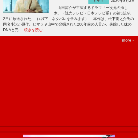
2026年8月3日
ドラマ
山田涼介が主演するドラマ「一次元の挿し
木」（読売テレビ・日本テレビ系）の第5話が、
2日に放送された。（※以下、ネタバレを含みます） 本作は、松下龍之介氏の
同名小説が原作。ヒマラヤ山中で発掘された200年前の人骨が、失踪した妹の
DNAと完 …
続きを読む
more »