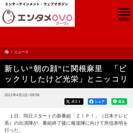
MENU
ニュース
新しい“朝の顔”に関根麻里 「ビ
ックリしたけど光栄」とニッコリ
2011年4月1日 / 09:56
ポスト
シェア
送る
１日、同日スタートの新番組「ＺＩＰ！」（日本テレビ
系）の出演陣が、番組終了後に報道陣に向けて所信表明を
行った。