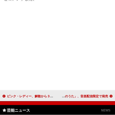
ピンク・レディー、解散から３０年目の出陣ライブ 東日本大震災被災地に思いを込めて
ドリカム、福山雅治などが大震災支援アルバム！ ７９組参加の「アイのうた」、音楽配信限定で発売
芸能ニュース
NEWS