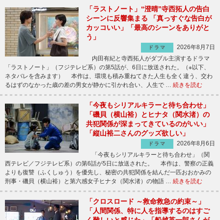
「ラストノート」“澄晴”寺西拓人の告白
シーンに反響集まる 「真っすぐな告白が
カッコいい」「最高のシーンをありがと
う」
2026年8月7日
ドラマ
内田有紀と寺西拓人がダブル主演するドラマ
「ラストノート」（フジテレビ系）の第5話が、6日に放送された。（※以下、
ネタバレを含みます） 本作は、環境も積み重ねてきた人生も全く違う、交わ
るはずのなかった歳の差の男女が静かに引かれ合い、人生で …
続きを読む
「今夜もシリアルキラーと待ち合わせ」
「磯貝（横山裕）とヒナタ（関水渚）の
共犯関係が深まってきているのがいい」
「縦山裕二さんのグッズ欲しい」
2026年8月6日
ドラマ
「今夜もシリアルキラーと待ち合わせ」（関
西テレビ／フジテレビ系）の第6話が5日に放送された。 本作は、警察の正義
よりも復讐（ふくしゅう）を優先し、秘密の共犯関係を結んだ一匹おおかみの
刑事・磯貝（横山裕）と第六感女子ヒナタ（関水渚）の物語 …
続きを読む
「クロスロード ～救命救急の約束～」
「人間関係、特に人を指導するのはすご
く難しいと感じた」「船越英一郎さんが