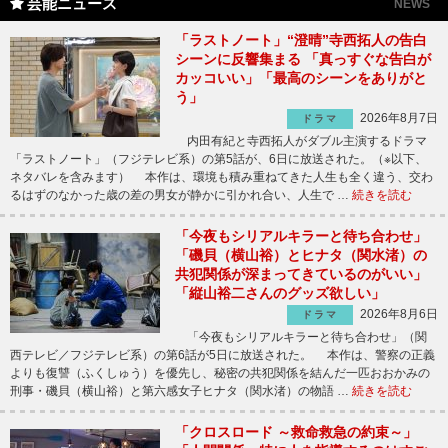
芸能ニュース
NEWS
「ラストノート」“澄晴”寺西拓人の告白
シーンに反響集まる 「真っすぐな告白が
カッコいい」「最高のシーンをありがと
う」
2026年8月7日
ドラマ
内田有紀と寺西拓人がダブル主演するドラマ
「ラストノート」（フジテレビ系）の第5話が、6日に放送された。（※以下、
ネタバレを含みます） 本作は、環境も積み重ねてきた人生も全く違う、交わ
るはずのなかった歳の差の男女が静かに引かれ合い、人生で …
続きを読む
「今夜もシリアルキラーと待ち合わせ」
「磯貝（横山裕）とヒナタ（関水渚）の
共犯関係が深まってきているのがいい」
「縦山裕二さんのグッズ欲しい」
2026年8月6日
ドラマ
「今夜もシリアルキラーと待ち合わせ」（関
西テレビ／フジテレビ系）の第6話が5日に放送された。 本作は、警察の正義
よりも復讐（ふくしゅう）を優先し、秘密の共犯関係を結んだ一匹おおかみの
刑事・磯貝（横山裕）と第六感女子ヒナタ（関水渚）の物語 …
続きを読む
「クロスロード ～救命救急の約束～」