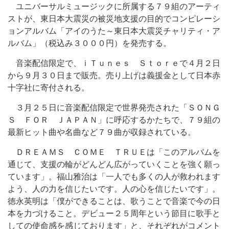
ユニバーサルミュージックに所属する７９組のアーティ
ストが、東日本大震災の被災地支援の目的でコンピレーシ
ョンアルバム「アイのうた～東日本大震災チャリティ・ア
ルバム」（税込み３０００円）を発売する。
音楽配信限定で、ｉＴｕｎｅｓ Ｓｔｏｒｅで４月２日
から９月３０日まで販売。売り上げは義援金として日本赤
十字社に寄付される。
３月２５日に音楽配信限定で世界発売された「ＳＯＮＧ
Ｓ ＦＯＲ ＪＡＰＡＮ」に呼応するかたちで、７９組の
最新ヒット曲や名曲など７９曲が収録されている。
ＤＲＥＡＭＳ ＣＯＭＥ ＴＲＵＥは「このアルバムを
通じて、支援の輪がどんどん広がっていくことを強く願っ
ています」。福山雅治は「一人でも多くの人が救われます
よう、人の力を信じたいです。人の心を信じたいです」。
徳永英明は「僕ができることは、歌うことで音楽で今の日
本を力づけること。デビュー２５周年という節目に歌手と
しての使命感を感じております」と、それぞれがコメント