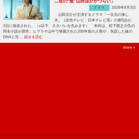
二世の“悠”山田涼介がつらい」
2026年8月3日
ドラマ
山田涼介が主演するドラマ「一次元の挿し
木」（読売テレビ・日本テレビ系）の第5話が、
2日に放送された。（※以下、ネタバレを含みます） 本作は、松下龍之介氏の
同名小説が原作。ヒマラヤ山中で発掘された200年前の人骨が、失踪した妹の
DNAと完 …
続きを読む
more »