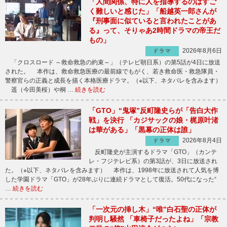
「人間関係、特に人を指導するのはすご
く難しいと感じた」「船越英一郎さんが
『刑事面に似ていると言われたことがあ
る』って、そりゃあ2時間ドラマの帝王だ
もの」
2026年8月6日
ドラマ
「クロスロード ～救命救急の約束～」（テレビ朝日系）の第5話が4日に放送
された。 本作は、救命救急医療の最前線でもがく、若き救命医・救急隊員・
警察官らの正義と成長を描く本格医療ドラマ。（※以下、ネタバレを含みます）
遥（今田美桜）や桐 …
続きを読む
「GTO」“鬼塚”反町隆史らが「告白大作
戦」を決行 「カジサックの娘・梶原叶渚
は華がある」「黒幕の正体は誰」
2026年8月4日
ドラマ
反町隆史が主演するドラマ「GTO」（カンテ
レ・フジテレビ系）の第3話が、3日に放送され
た。（※以下、ネタバレを含みます） 本作は、1998年に放送されて人気を博
した学園ドラマ「GTO」が28年ぶりに連続ドラマとして復活。50代になった“
…
続きを読む
「一次元の挿し木」“唯”白石聖の正体が
判明し騒然 「車椅子だったよね」「宗教