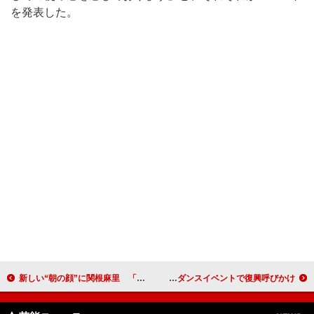
を発表した。
新しい“朝の顔”に関根麻里 「ビックリしたけど光栄」とニッコリ
パニクルーの洋平「子供たちの笑顔を届けたい」 チャリティーダンスイベントで復興呼びかけ