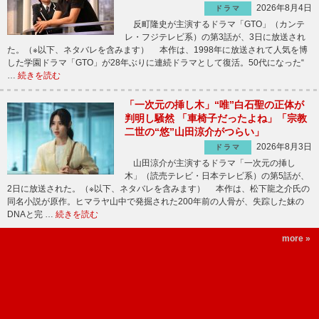
2026年8月4日
ドラマ
反町隆史が主演するドラマ「GTO」（カンテ
レ・フジテレビ系）の第3話が、3日に放送され
た。（※以下、ネタバレを含みます） 本作は、1998年に放送されて人気を博
した学園ドラマ「GTO」が28年ぶりに連続ドラマとして復活。50代になった“
…
続きを読む
「一次元の挿し木」“唯”白石聖の正体が
判明し騒然 「車椅子だったよね」「宗教
二世の“悠”山田涼介がつらい」
2026年8月3日
ドラマ
山田涼介が主演するドラマ「一次元の挿し
木」（読売テレビ・日本テレビ系）の第5話が、
2日に放送された。（※以下、ネタバレを含みます） 本作は、松下龍之介氏の
同名小説が原作。ヒマラヤ山中で発掘された200年前の人骨が、失踪した妹の
DNAと完 …
続きを読む
more »