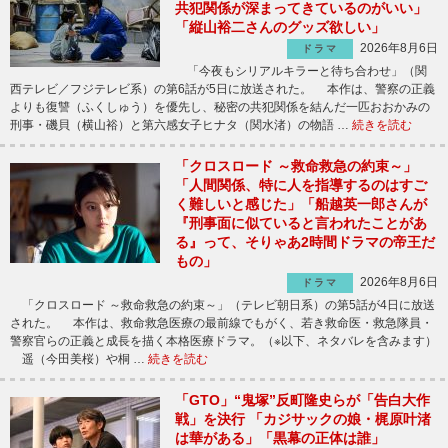
共犯関係が深まってきているのがいい」
「縦山裕二さんのグッズ欲しい」
2026年8月6日
ドラマ
「今夜もシリアルキラーと待ち合わせ」（関
西テレビ／フジテレビ系）の第6話が5日に放送された。 本作は、警察の正義
よりも復讐（ふくしゅう）を優先し、秘密の共犯関係を結んだ一匹おおかみの
刑事・磯貝（横山裕）と第六感女子ヒナタ（関水渚）の物語 …
続きを読む
「クロスロード ～救命救急の約束～」
「人間関係、特に人を指導するのはすご
く難しいと感じた」「船越英一郎さんが
『刑事面に似ていると言われたことがあ
る』って、そりゃあ2時間ドラマの帝王だ
もの」
2026年8月6日
ドラマ
「クロスロード ～救命救急の約束～」（テレビ朝日系）の第5話が4日に放送
された。 本作は、救命救急医療の最前線でもがく、若き救命医・救急隊員・
警察官らの正義と成長を描く本格医療ドラマ。（※以下、ネタバレを含みます）
遥（今田美桜）や桐 …
続きを読む
「GTO」“鬼塚”反町隆史らが「告白大作
戦」を決行 「カジサックの娘・梶原叶渚
は華がある」「黒幕の正体は誰」