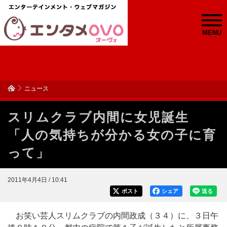
MENU
ニュース
スリムクラブ内間に女児誕生
「人の気持ちが分かる女の子に育
って」
2011年4月4日 / 10:41
ポスト
シェア
送る
お笑い芸人スリムクラブの内間政成（３４）に、３日午