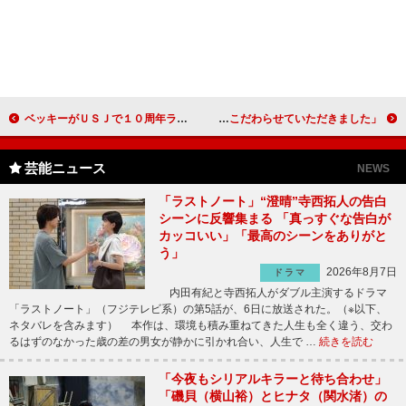
ベッキーがＵＳＪで１０周年ライブをスタート 「被災地のためにまず私たちが元気に」と呼び掛け
料理クイーン未唯が「美麺」を生み出す 「カロリーにこだわらせていただきました」
芸能ニュース
NEWS
「ラストノート」“澄晴”寺西拓人の告白
シーンに反響集まる 「真っすぐな告白が
カッコいい」「最高のシーンをありがと
う」
2026年8月7日
ドラマ
内田有紀と寺西拓人がダブル主演するドラマ
「ラストノート」（フジテレビ系）の第5話が、6日に放送された。（※以下、
ネタバレを含みます） 本作は、環境も積み重ねてきた人生も全く違う、交わ
るはずのなかった歳の差の男女が静かに引かれ合い、人生で …
続きを読む
「今夜もシリアルキラーと待ち合わせ」
「磯貝（横山裕）とヒナタ（関水渚）の