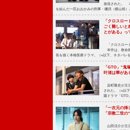
放送された。 
を結んだ一匹おおかみの刑事・磯貝（横山裕）
「クロスロー
ごく難しいと
とがある』っ
「クロスロード
本作は、救命救
長を描く本格医療ドラマ。（※以下、ネタバレ
「GTO」“
叶渚は華があ
反町隆史が主演
された。（※以
園ドラマ「GTO
「一次元の挿
「宗教二世の
山田涼介が主演