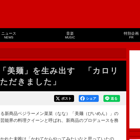
ニュース
音楽
特別企画
NEWS
MUSIC
PR
「美麺」を生み出す 「カロリ
ただきました」
ポスト
シェア
送る
る新商品ベジラーメン菜菜（なな）「美麺（びいめん）」の
、芸能界の料理クイーンと呼ばれ、新商品のプロデュースを務
。
かれた未唯は「かねてからやってみたいなと思っていたの