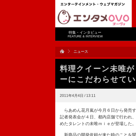
特集・インタビュー
FEATURE & INTERVIEW
ニュース
料理クイーン未唯が
ーにこだわらせてい
2011年4月4日 / 13:11
らあめん花月嵐が今月６日から発売す
記者発表会が４日、都内店舗で行われ
めたタレントの未唯ｍｉｅが登場した
新商品の開発依頼が来た時のことを聞