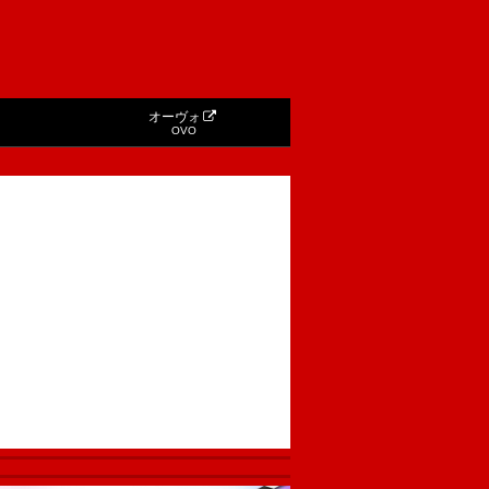
オーヴォ
OVO