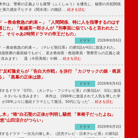
本作は、警察の正義よりも復讐（ふくしゅう）を優先し、秘密の共犯関係
と第六感女子ヒナタ（関水渚）の物語 …
続きを読む
ド ～救命救急の約束～」「人間関係、特に人を指導するのはす
感じた」「船越英一郎さんが『刑事面に似ていると言われたこ
て、そりゃあ2時間ドラマの帝王だもの」
2026年8月6日
ドラマ
 ～救命救急の約束～」（テレビ朝日系）の第5話が4日に放送された。
急医療の最前線でもがく、若き救命医・救急隊員・警察官らの正義と成
を含みます） 遥（今田美桜）や桐 …
続きを読む
鬼塚”反町隆史らが「告白大作戦」を決行 「カジサックの娘・梶原
る」「黒幕の正体は誰」
2026年8月4日
ドラマ
するドラマ「GTO」（カンテレ・フジテレビ系）の第3話が、3日に放送
下、ネタバレを含みます） 本作は、1998年に放送されて人気を博した学
」が28年ぶりに連続ドラマとして復活。50代になった“ …
続きを読む
し木」“唯”白石聖の正体が判明し騒然 「車椅子だったよね」
“悠”山田涼介がつらい」
2026年8月3日
ドラマ
するドラマ「一次元の挿し木」（読売テレビ・日本テレビ系）の第5話