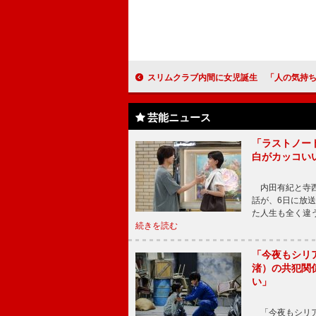
スリムクラブ内間に女児誕生 「人の気持ちが分かる女の子
芸能ニュース
「ラストノー
白がカッコい
内田有紀と寺西
話が、6日に放
た人生も全く違
続きを読む
「今夜もシリ
渚）の共犯関
い」
「今夜もシリア