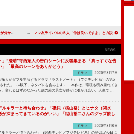
に育って」
お受験ママの杏「母親は子供がつくってくれる」 ママ友ライバルの５人「仲は良いですよ」と力説
NEWS
ト」“澄晴”寺西拓人の告白シーンに反響集まる 「真っすぐな告
い」「最高のシーンをありがとう」
2026年8月7日
ドラマ
拓人がダブル主演するドラマ「ラストノート」（フジテレビ系）の第5
送された。（※以下、ネタバレを含みます） 本作は、環境も積み重ねてき
う、交わるはずのなかった歳の差の男女が静かに引かれ合い、人生で …
アルキラーと待ち合わせ」「磯貝（横山裕）とヒナタ（関水
係が深まってきているのがいい」「縦山裕二さんのグッズ欲し
2026年8月6日
ドラマ
ルキラーと待ち合わせ」（関西テレビ／フジテレビ系）の第6話が5日に