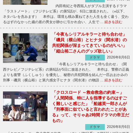
内田有紀と寺西拓人がダブル主演するドラマ
「ラストノート」（フジテレビ系）の第5話が、6日に放送された。（※以下、
ネタバレを含みます） 本作は、環境も積み重ねてきた人生も全く違う、交わ
るはずのなかった歳の差の男女が静かに引かれ合い、人生で …
続きを読む
「今夜もシリアルキラーと待ち合わせ」
「磯貝（横山裕）とヒナタ（関水渚）の
共犯関係が深まってきているのがいい」
「縦山裕二さんのグッズ欲しい」
2026年8月6日
ドラマ
「今夜もシリアルキラーと待ち合わせ」（関
西テレビ／フジテレビ系）の第6話が5日に放送された。 本作は、警察の正義
よりも復讐（ふくしゅう）を優先し、秘密の共犯関係を結んだ一匹おおかみの
刑事・磯貝（横山裕）と第六感女子ヒナタ（関水渚）の物語 …
続きを読む
「クロスロード ～救命救急の約束～」
「人間関係、特に人を指導するのはすご
く難しいと感じた」「船越英一郎さんが
『刑事面に似ていると言われたことがあ
る』って、そりゃあ2時間ドラマの帝王だ
もの」
2026年8月6日
ドラマ