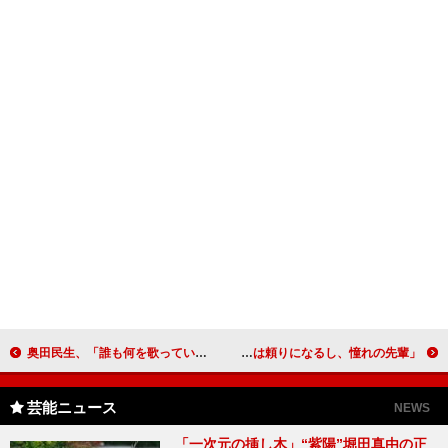
奥田民生、「誰も何を歌っているのか分からないはず」 妻夫木聡、「ラストに流れるこの曲に救われる」
長澤まさみ、小栗旬を「お兄ちゃん」と呼ぶ 「小栗くんは頼りになるし、憧れの先輩」
芸能ニュース
NEWS
「一次元の挿し木」“紫陽”堀田真由の正