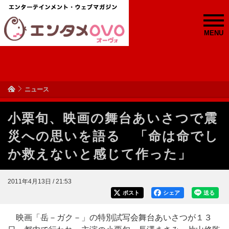
MENU
ニュース
小栗旬、映画の舞台あいさつで震
災への思いを語る 「命は命でし
か救えないと感じて作った」
2011年4月13日 / 21:53
ポスト
シェア
送る
映画「岳－ガク－」の特別試写会舞台あいさつが１３