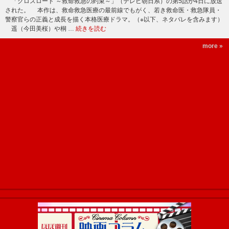
「クロスロード ～救命救急の約束～」（テレビ朝日系）の第5話が4日に放送
された。 本作は、救命救急医療の最前線でもがく、若き救命医・救急隊員・
警察官らの正義と成長を描く本格医療ドラマ。（※以下、ネタバレを含みます）
遥（今田美桜）や桐 …
続きを読む
more »