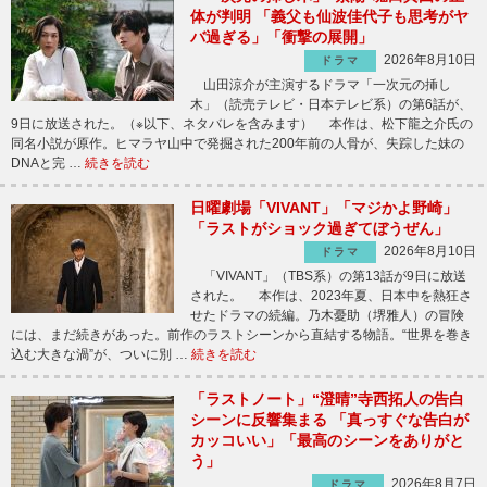
体が判明 「義父も仙波佳代子も思考がヤ
バ過ぎる」「衝撃の展開」
2026年8月10日
ドラマ
山田涼介が主演するドラマ「一次元の挿し
木」（読売テレビ・日本テレビ系）の第6話が、
9日に放送された。（※以下、ネタバレを含みます） 本作は、松下龍之介氏の
同名小説が原作。ヒマラヤ山中で発掘された200年前の人骨が、失踪した妹の
DNAと完 …
続きを読む
日曜劇場「VIVANT」「マジかよ野崎」
「ラストがショック過ぎてぼうぜん」
2026年8月10日
ドラマ
「VIVANT」（TBS系）の第13話が9日に放送
された。 本作は、2023年夏、日本中を熱狂さ
せたドラマの続編。乃木憂助（堺雅人）の冒険
には、まだ続きがあった。前作のラストシーンから直結する物語。“世界を巻き
込む大きな渦”が、ついに別 …
続きを読む
「ラストノート」“澄晴”寺西拓人の告白
シーンに反響集まる 「真っすぐな告白が
カッコいい」「最高のシーンをありがと
う」
2026年8月7日
ドラマ