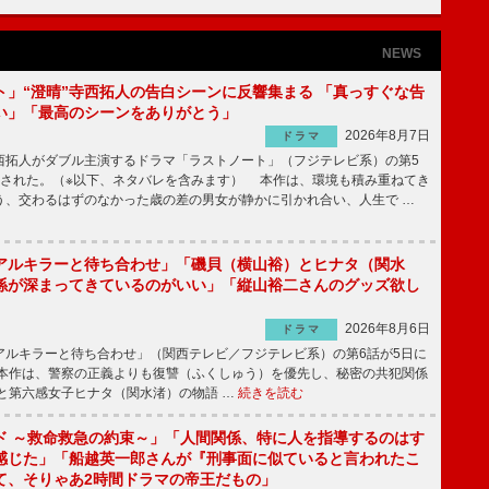
NEWS
ト」“澄晴”寺西拓人の告白シーンに反響集まる 「真っすぐな告
い」「最高のシーンをありがとう」
2026年8月7日
ドラマ
拓人がダブル主演するドラマ「ラストノート」（フジテレビ系）の第5
送された。（※以下、ネタバレを含みます） 本作は、環境も積み重ねてき
う、交わるはずのなかった歳の差の男女が静かに引かれ合い、人生で …
アルキラーと待ち合わせ」「磯貝（横山裕）とヒナタ（関水
係が深まってきているのがいい」「縦山裕二さんのグッズ欲し
2026年8月6日
ドラマ
ルキラーと待ち合わせ」（関西テレビ／フジテレビ系）の第6話が5日に
本作は、警察の正義よりも復讐（ふくしゅう）を優先し、秘密の共犯関係
と第六感女子ヒナタ（関水渚）の物語 …
続きを読む
ド ～救命救急の約束～」「人間関係、特に人を指導するのはす
感じた」「船越英一郎さんが『刑事面に似ていると言われたこ
て、そりゃあ2時間ドラマの帝王だもの」