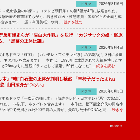
2026年8月6日
ドラマ
 ～救命救急の約束～」（テレビ朝日系）の第5話が4日に放送された。
急医療の最前線でもがく、若き救命医・救急隊員・警察官らの正義と成
を含みます） 遥（今田美桜）や桐 …
続きを読む
鬼塚”反町隆史らが「告白大作戦」を決行 「カジサックの娘・梶原
る」「黒幕の正体は誰」
2026年8月4日
ドラマ
するドラマ「GTO」（カンテレ・フジテレビ系）の第3話が、3日に放送
下、ネタバレを含みます） 本作は、1998年に放送されて人気を博した学
」が28年ぶりに連続ドラマとして復活。50代になった“ …
続きを読む
し木」“唯”白石聖の正体が判明し騒然 「車椅子だったよね」
“悠”山田涼介がつらい」
2026年8月3日
ドラマ
するドラマ「一次元の挿し木」（読売テレビ・日本テレビ系）の第5話
された。（※以下、ネタバレを含みます） 本作は、松下龍之介氏の同名小
ヤ山中で発掘された200年前の人骨が、失踪した妹のDNAと完 …
続きを
more »