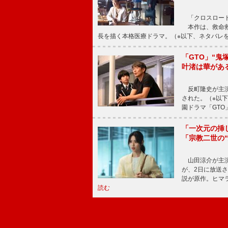
「クロスロード
本作は、救命救
長を描く本格医療ドラマ。（※以下、ネタバレ
「GTO」“
叶渚は華があ
反町隆史が主演
された。（※以
園ドラマ「GTO
「一次元の挿
「宗教二世の
山田涼介が主演
が、2日に放送
説が原作。ヒマラ
読む