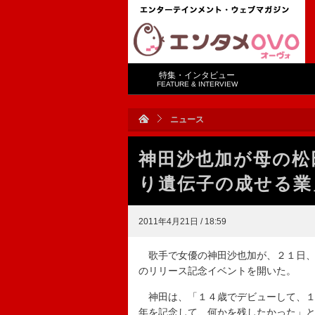
特集・インタビュー
FEATURE & INTERVIEW
ニュース
神田沙也加が母の松
り遺伝子の成せる業
2011年4月21日 / 18:59
歌手で女優の神田沙也加が、２１日、
のリリース記念イベントを開いた。
神田は、「１４歳でデビューして、１
年を記念して、何かを残したかった」