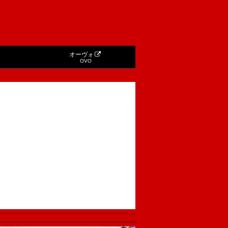
オーヴォ
OVO