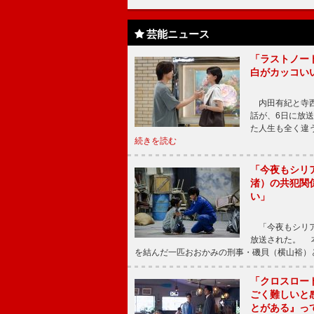
芸能ニュース
「ラストノー
白がカッコい
内田有紀と寺西
話が、6日に放
た人生も全く違
続きを読む
「今夜もシリ
渚）の共犯関
い」
「今夜もシリア
放送された。 
を結んだ一匹おおかみの刑事・磯貝（横山裕）
「クロスロー
ごく難しいと
とがある』っ