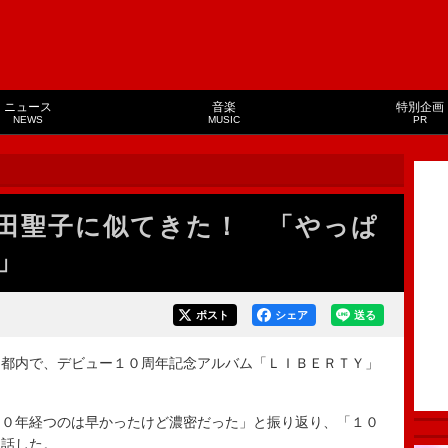
ニュース
音楽
特別企画
NEWS
MUSIC
PR
田聖子に似てきた！ 「やっぱ
」
ポスト
シェア
送る
都内で、デビュー１０周年記念アルバム「ＬＩＢＥＲＴＹ」
０年経つのは早かったけど濃密だった」と振り返り、「１０
と話した。