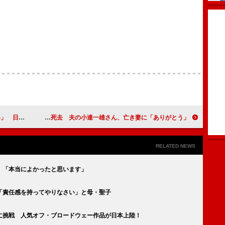
映画で案内役
元キャンディーズの田中好子さん死去 夫の小達一雄さん、亡き妻に「ありがとう」
RELATED NEWS
 「本当によかったと思います」
「責任感を持ってやりなさい」と母・聖子
に挑戦 人気オフ・ブロードウェー作品が日本上陸！