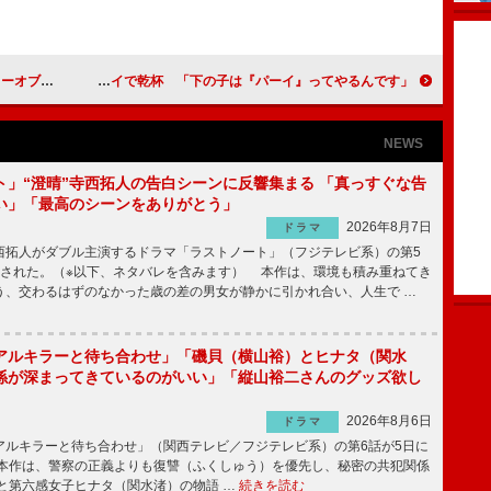
掛からない宣言」
井川遥、夫婦で角ハイで乾杯 「下の子は『パーイ』ってやるんです」
NEWS
ト」“澄晴”寺西拓人の告白シーンに反響集まる 「真っすぐな告
い」「最高のシーンをありがとう」
2026年8月7日
ドラマ
拓人がダブル主演するドラマ「ラストノート」（フジテレビ系）の第5
送された。（※以下、ネタバレを含みます） 本作は、環境も積み重ねてき
う、交わるはずのなかった歳の差の男女が静かに引かれ合い、人生で …
アルキラーと待ち合わせ」「磯貝（横山裕）とヒナタ（関水
係が深まってきているのがいい」「縦山裕二さんのグッズ欲し
2026年8月6日
ドラマ
ルキラーと待ち合わせ」（関西テレビ／フジテレビ系）の第6話が5日に
本作は、警察の正義よりも復讐（ふくしゅう）を優先し、秘密の共犯関係
と第六感女子ヒナタ（関水渚）の物語 …
続きを読む