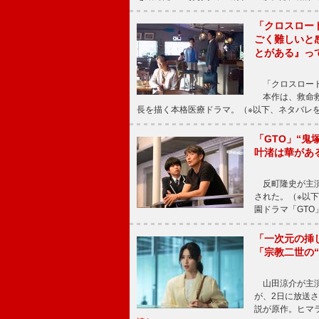
「クロスロー
ごく難しいと
とがある』っ
「クロスロード
本作は、救命救
長を描く本格医療ドラマ。（※以下、ネタバレ
「GTO」“
叶渚は華があ
反町隆史が主演
された。（※以
園ドラマ「GTO
「一次元の挿
「宗教二世の
山田涼介が主演
が、2日に放送
説が原作。ヒマラ