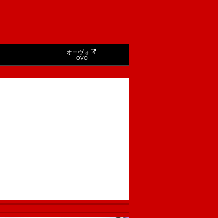
オーヴォ
OVO