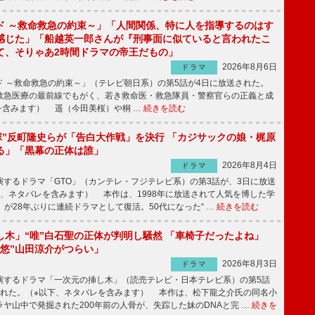
ド ～救命救急の約束～」「人間関係、特に人を指導するのはす
感じた」「船越英一郎さんが『刑事面に似ていると言われたこ
て、そりゃあ2時間ドラマの帝王だもの」
2026年8月6日
ドラマ
 ～救命救急の約束～」（テレビ朝日系）の第5話が4日に放送された。
急医療の最前線でもがく、若き救命医・救急隊員・警察官らの正義と成
を含みます） 遥（今田美桜）や桐 …
続きを読む
鬼塚”反町隆史らが「告白大作戦」を決行 「カジサックの娘・梶原
る」「黒幕の正体は誰」
2026年8月4日
ドラマ
するドラマ「GTO」（カンテレ・フジテレビ系）の第3話が、3日に放送
下、ネタバレを含みます） 本作は、1998年に放送されて人気を博した学
」が28年ぶりに連続ドラマとして復活。50代になった“ …
続きを読む
し木」“唯”白石聖の正体が判明し騒然 「車椅子だったよね」
“悠”山田涼介がつらい」
2026年8月3日
ドラマ
するドラマ「一次元の挿し木」（読売テレビ・日本テレビ系）の第5話
された。（※以下、ネタバレを含みます） 本作は、松下龍之介氏の同名小
ヤ山中で発掘された200年前の人骨が、失踪した妹のDNAと完 …
続きを