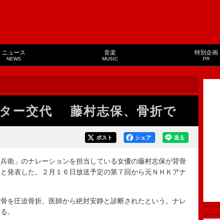
ニュース
音楽
特別企画
NEWS
MUSIC
PR
ター交代 藤村志保、骨折で
ポスト
シェア
送る
兵衛」のナレーションを担当している女優の藤村志保が背骨
ると発表した。２月１６日放送予定の第７回から元ＮＨＫアナ
骨を圧迫骨折、医師から絶対安静と診断されたという。ナレ
いる。