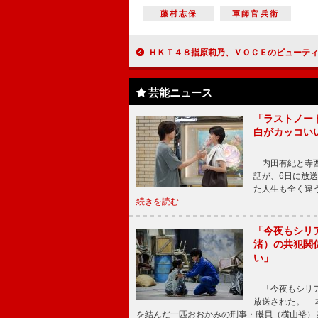
藤村志保
軍師官兵衛
ＨＫＴ４８指原莉乃、ＶＯＣＥのビューティーオブザイヤー受賞 恋愛ルール内で「ダメな男に引っ
芸能ニュース
「ラストノー
白がカッコい
内田有紀と寺西
話が、6日に放
た人生も全く違
続きを読む
「今夜もシリ
渚）の共犯関
い」
「今夜もシリア
放送された。 
を結んだ一匹おおかみの刑事・磯貝（横山裕）