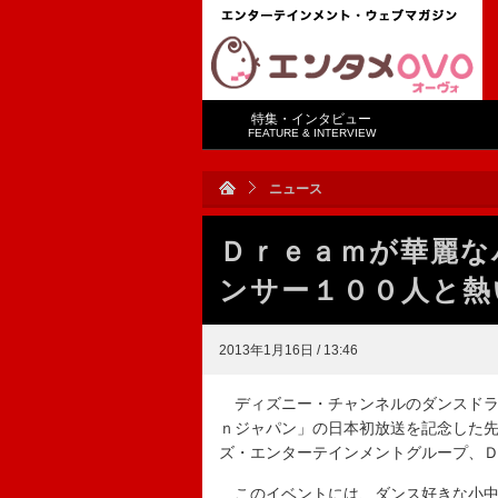
特集・インタビュー
FEATURE & INTERVIEW
ニュース
Ｄｒｅａｍが華麗な
ンサー１００人と熱
2013年1月16日 / 13:46
ディズニー・チャンネルのダンスドラ
ｎジャパン」の日本初放送を記念した
ズ・エンターテインメントグループ、
このイベントには、ダンス好きな小中