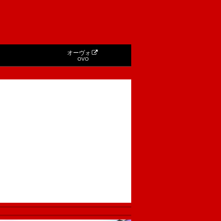
オーヴォ
OVO