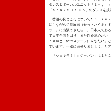
ダンス＆ボーカルユニット「Ｅ－ｇｉ
「Ｓｈａｋｅ ｉｔ ｕｐ」のダンスを
番組の見どころについてＳｈｉｚｕｋ
にしながら切磋琢磨（せっさたくま）
ラ！』に出演できたら…。日本人であ
で日本全国を回り、また絆を深めたい
ｅａｍと一緒のステージに立ちたい」
ています。一緒に頑張りましょう」と
「シェキラ！ｉｎジャパン」は１月２