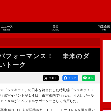
ニュース
音楽
特別企画
NEWS
MUSIC
PR
パフォーマンス！ 未来のダ
いトーク
ポスト
シェア
送る
マ「シェキラ！」の日本を舞台にした特別編「シェキラ！ｉ
先行試写イベントが１４日、東京都内で行われ、４人組ガール
Ｄｒｅａｍがスペシャルサポーターとして出席した。
高生 約１００人が招待され、ＥＸＩＬＥのＤＮＡを引き継ぐ