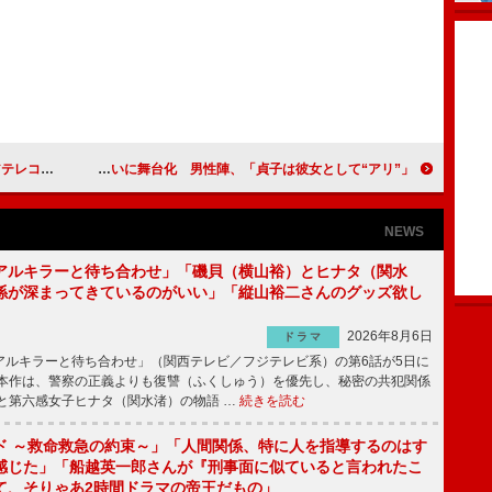
コ技披露
貞子、２０１３年、ついに舞台化 男性陣、「貞子は彼女として“アリ”」
NEWS
アルキラーと待ち合わせ」「磯貝（横山裕）とヒナタ（関水
係が深まってきているのがいい」「縦山裕二さんのグッズ欲し
2026年8月6日
ドラマ
ルキラーと待ち合わせ」（関西テレビ／フジテレビ系）の第6話が5日に
本作は、警察の正義よりも復讐（ふくしゅう）を優先し、秘密の共犯関係
と第六感女子ヒナタ（関水渚）の物語 …
続きを読む
ド ～救命救急の約束～」「人間関係、特に人を指導するのはす
感じた」「船越英一郎さんが『刑事面に似ていると言われたこ
て、そりゃあ2時間ドラマの帝王だもの」