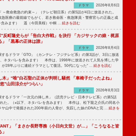
2026年8月6日
ドラマ
 ～救命救急の約束～」（テレビ朝日系）の第5話が4日に放送された。
急医療の最前線でもがく、若き救命医・救急隊員・警察官らの正義と成
を含みます） 遥（今田美桜）や桐 …
続きを読む
鬼塚”反町隆史らが「告白大作戦」を決行 「カジサックの娘・梶原
る」「黒幕の正体は誰」
2026年8月4日
ドラマ
するドラマ「GTO」（カンテレ・フジテレビ系）の第3話が、3日に放送
下、ネタバレを含みます） 本作は、1998年に放送されて人気を博した学
」が28年ぶりに連続ドラマとして復活。50代になった“ …
続きを読む
し木」“唯”白石聖の正体が判明し騒然 「車椅子だったよね」
“悠”山田涼介がつらい」
2026年8月3日
ドラマ
するドラマ「一次元の挿し木」（読売テレビ・日本テレビ系）の第5話
された。（※以下、ネタバレを含みます） 本作は、松下龍之介氏の同名小
ヤ山中で発掘された200年前の人骨が、失踪した妹のDNAと完 …
続きを
IVANT」「まさか長野専務（小日向文世）が…」「こうなると皆
る」