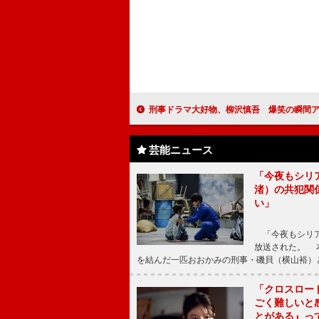
刑事ドラマ大好物、柳沢慎吾 爆笑の瞬間アテレ
芸能ニュース
「今夜もシリ
渚）の共犯関
い」
「今夜もシリア
放送された。 
を結んだ一匹おおかみの刑事・磯貝（横山裕）
「クロスロー
ごく難しいと
とがある』っ