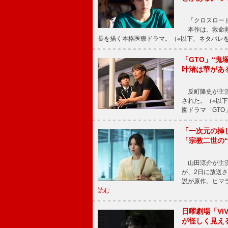
「クロスロード
本作は、救命救
長を描く本格医療ドラマ。（※以下、ネタバレ
「GTO」“
叶渚は華があ
反町隆史が主演
された。（※以
園ドラマ「GTO
「一次元の挿
「宗教二世の
山田涼介が主演
が、2日に放送
説が原作。ヒマラ
読む
日曜劇場「V
が怪しく見え