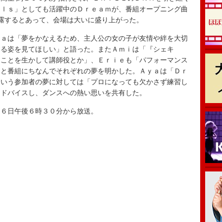
ｒｌｓ」としても活躍中のＤｒｅａｍが、番組オープニング曲
披露するとあって、会場は大いに盛り上がった。
ａは「夢をかなえるため、主人公の女の子が友情や絆を大切
する姿を見てほしい」と語った。またＡｍｉは「『シェキ
ることを生かして講師役とか」、Ｅｒｉｅも「パフォーマンス
」と番組にちなんでそれぞれの夢を明かした。Ａｙａは「Ｄｒ
という参加者の夢に対しては「プロになっても欠かさず練習し
アドバイスし、ダンスへの熱い思いを共有した。
６日午後６時３０分から放送。