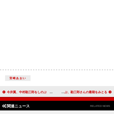
宮崎あおい
今井翼、中村勘三郎をしのぶ 「共演時に『君の芝居は良い』と言っていただけた」
宮沢りえ「私に浮かぶ言葉では表せないくらい、残念」 大竹しのぶ、勘三郎さんの最期をみとる
関連ニュース
RELATED NEWS