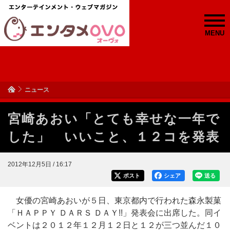
MENU
ニュース
宮崎あおい「とても幸せな一年で
した」 いいこと、１２コを発表
2012年12月5日 / 16:17
ポスト
シェア
送る
女優の宮崎あおいが５日、東京都内で行われた森永製菓
「ＨＡＰＰＹ ＤＡＲＳ ＤＡＹ!!」発表会に出席した。同イ
ベントは２０１２年１２月１２日と１２が三つ並んだ１０