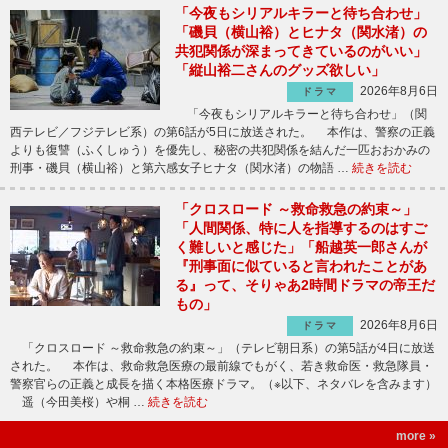
「今夜もシリアルキラーと待ち合わせ」
「磯貝（横山裕）とヒナタ（関水渚）の
共犯関係が深まってきているのがいい」
「縦山裕二さんのグッズ欲しい」
2026年8月6日
ドラマ
「今夜もシリアルキラーと待ち合わせ」（関
西テレビ／フジテレビ系）の第6話が5日に放送された。 本作は、警察の正義
よりも復讐（ふくしゅう）を優先し、秘密の共犯関係を結んだ一匹おおかみの
刑事・磯貝（横山裕）と第六感女子ヒナタ（関水渚）の物語 …
続きを読む
「クロスロード ～救命救急の約束～」
「人間関係、特に人を指導するのはすご
く難しいと感じた」「船越英一郎さんが
『刑事面に似ていると言われたことがあ
る』って、そりゃあ2時間ドラマの帝王だ
もの」
2026年8月6日
ドラマ
「クロスロード ～救命救急の約束～」（テレビ朝日系）の第5話が4日に放送
された。 本作は、救命救急医療の最前線でもがく、若き救命医・救急隊員・
警察官らの正義と成長を描く本格医療ドラマ。（※以下、ネタバレを含みます）
遥（今田美桜）や桐 …
続きを読む
more »