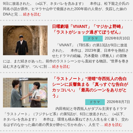
9日に放送された。（※以下、ネタバレを含みます） 本作は、松下龍之介氏の
同名小説が原作。ヒマラヤ山中で発掘された200年前の人骨が、失踪した妹の
DNAと完 …
続きを読む
日曜劇場「VIVANT」「マジかよ野崎」
「ラストがショック過ぎてぼうぜん」
2026年8月10日
ドラマ
「VIVANT」（TBS系）の第13話が9日に放送
された。 本作は、2023年夏、日本中を熱狂さ
せたドラマの続編。乃木憂助（堺雅人）の冒険
には、まだ続きがあった。前作のラストシーンから直結する物語。“世界を巻き
込む大きな渦”が、ついに別 …
続きを読む
「ラストノート」“澄晴”寺西拓人の告白
シーンに反響集まる 「真っすぐな告白が
カッコいい」「最高のシーンをありがと
う」
2026年8月7日
ドラマ
内田有紀と寺西拓人がダブル主演するドラマ
「ラストノート」（フジテレビ系）の第5話が、6日に放送された。（※以下、
ネタバレを含みます） 本作は、環境も積み重ねてきた人生も全く違う、交わ
るはずのなかった歳の差の男女が静かに引かれ合い、人生で …
続きを読む