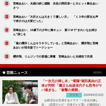
宮崎あおい、夫婦の絆に感動 夫役の岡田准一と大ヒット舞台あい
さつ
宮崎あおい「大沢さんは大きくて優しい方」 「１３年の変化を声
で表すのは大変だった」
宮崎あおい、10歳下の少年に胸キュン 新ＣＭで“きれいなお姉さ
ん”演じる
「嵐の櫻井くんはキラキラしている」と宮崎あおい 櫻井翔と宮崎
あおいが浴衣姿でトークショー
櫻井翔、リムジンでの登場に興奮 宮崎あおいと夫婦役で共演
芸能ニュース
NEWS
「一次元の挿し木」“紫陽”堀田真由の正
体が判明 「義父も仙波佳代子も思考がヤ
バ過ぎる」「衝撃の展開」
2026年8月10日
ドラマ
山田涼介が主演するドラマ「一次元の挿し
木」（読売テレビ・日本テレビ系）の第6話が、