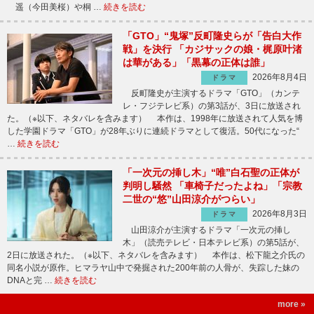
遥（今田美桜）や桐 …
続きを読む
「GTO」“鬼塚”反町隆史らが「告白大作
戦」を決行 「カジサックの娘・梶原叶渚
は華がある」「黒幕の正体は誰」
2026年8月4日
ドラマ
反町隆史が主演するドラマ「GTO」（カンテ
レ・フジテレビ系）の第3話が、3日に放送され
た。（※以下、ネタバレを含みます） 本作は、1998年に放送されて人気を博
した学園ドラマ「GTO」が28年ぶりに連続ドラマとして復活。50代になった“
…
続きを読む
「一次元の挿し木」“唯”白石聖の正体が
判明し騒然 「車椅子だったよね」「宗教
二世の“悠”山田涼介がつらい」
2026年8月3日
ドラマ
山田涼介が主演するドラマ「一次元の挿し
木」（読売テレビ・日本テレビ系）の第5話が、
2日に放送された。（※以下、ネタバレを含みます） 本作は、松下龍之介氏の
同名小説が原作。ヒマラヤ山中で発掘された200年前の人骨が、失踪した妹の
DNAと完 …
続きを読む
more »