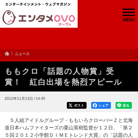
MENU
ニュース
ももクロ「話題の人物賞」受
賞！ 紅白出場を熱烈アピール
2012年11月13日 / 14:45
ポスト
シェア
送る
５人組アイドルグループ・ももいろクローバーＺと北海
道日本ハムファイターズの栗山英樹監督が１２日、「第２
５回２０１２小学館ＤＩＭＥトレンド大賞」の「話題の人