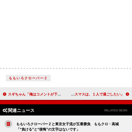
ももいろクローバーＺ
スギちゃん「俺はコメントが下手」 開き直って「ワイルドだろ？」
栗原類、パジャマ女子に囲まれ照れ笑い 「クリスマスは、１人で過ごしたい」
関連ニュース
RELATED NEWS
ももいろクローバーＺと東京女子流が五番勝負 ももクロ・高城
「“負ける”と“後悔”の文字はないです」