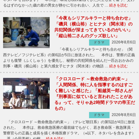
るはずのなかった歳の差の男女が静かに引かれ合い、人生で …
続きを読む
「今夜もシリアルキラーと待ち合わせ」
「磯貝（横山裕）とヒナタ（関水渚）の
共犯関係が深まってきているのがいい」
「縦山裕二さんのグッズ欲しい」
2026年8月6日
ドラマ
「今夜もシリアルキラーと待ち合わせ」（関
西テレビ／フジテレビ系）の第6話が5日に放送された。 本作は、警察の正義
よりも復讐（ふくしゅう）を優先し、秘密の共犯関係を結んだ一匹おおかみの
刑事・磯貝（横山裕）と第六感女子ヒナタ（関水渚）の物語 …
続きを読む
「クロスロード ～救命救急の約束～」
「人間関係、特に人を指導するのはすご
く難しいと感じた」「船越英一郎さんが
『刑事面に似ていると言われたことがあ
る』って、そりゃあ2時間ドラマの帝王だ
もの」
2026年8月6日
ドラマ
「クロスロード ～救命救急の約束～」（テレビ朝日系）の第5話が4日に放送
された。 本作は、救命救急医療の最前線でもがく、若き救命医・救急隊員・
警察官らの正義と成長を描く本格医療ドラマ。（※以下、ネタバレを含みます）
遥（今田美桜）や桐 …
続きを読む