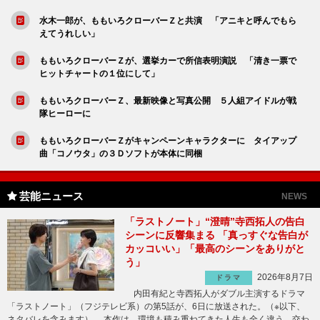
水木一郎が、ももいろクローバーＺと共演 「アニキと呼んでもら
えてうれしい」
ももいろクローバーＺが、選挙カーで所信表明演説 「清き一票で
ヒットチャートの１位にして」
ももいろクローバーＺ、最新映像と写真公開 ５人組アイドルが戦
隊ヒーローに
ももいろクローバーＺがキャンペーンキャラクターに タイアップ
曲「コノウタ」の３Ｄソフトが本体に同梱
芸能ニュース
NEWS
「ラストノート」“澄晴”寺西拓人の告白
シーンに反響集まる 「真っすぐな告白が
カッコいい」「最高のシーンをありがと
う」
2026年8月7日
ドラマ
内田有紀と寺西拓人がダブル主演するドラマ
「ラストノート」（フジテレビ系）の第5話が、6日に放送された。（※以下、
ネタバレを含みます） 本作は、環境も積み重ねてきた人生も全く違う、交わ