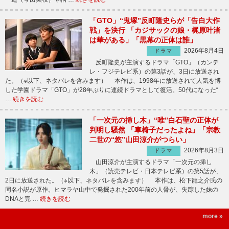
「GTO」“鬼塚”反町隆史らが「告白大作
戦」を決行 「カジサックの娘・梶原叶渚
は華がある」「黒幕の正体は誰」
2026年8月4日
ドラマ
反町隆史が主演するドラマ「GTO」（カンテ
レ・フジテレビ系）の第3話が、3日に放送され
た。（※以下、ネタバレを含みます） 本作は、1998年に放送されて人気を博
した学園ドラマ「GTO」が28年ぶりに連続ドラマとして復活。50代になった“
…
続きを読む
「一次元の挿し木」“唯”白石聖の正体が
判明し騒然 「車椅子だったよね」「宗教
二世の“悠”山田涼介がつらい」
2026年8月3日
ドラマ
山田涼介が主演するドラマ「一次元の挿し
木」（読売テレビ・日本テレビ系）の第5話が、
2日に放送された。（※以下、ネタバレを含みます） 本作は、松下龍之介氏の
同名小説が原作。ヒマラヤ山中で発掘された200年前の人骨が、失踪した妹の
DNAと完 …
続きを読む
more »