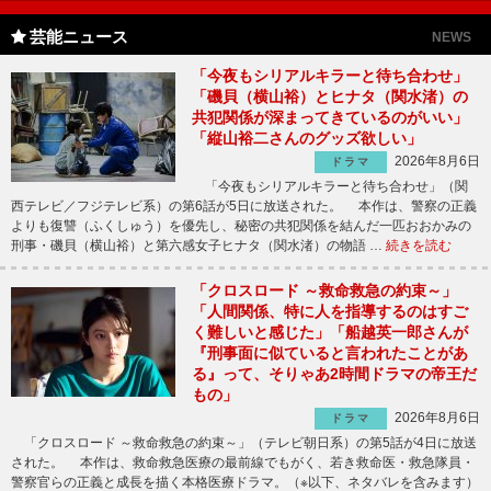
芸能ニュース
NEWS
「今夜もシリアルキラーと待ち合わせ」
「磯貝（横山裕）とヒナタ（関水渚）の
共犯関係が深まってきているのがいい」
「縦山裕二さんのグッズ欲しい」
2026年8月6日
ドラマ
「今夜もシリアルキラーと待ち合わせ」（関
西テレビ／フジテレビ系）の第6話が5日に放送された。 本作は、警察の正義
よりも復讐（ふくしゅう）を優先し、秘密の共犯関係を結んだ一匹おおかみの
刑事・磯貝（横山裕）と第六感女子ヒナタ（関水渚）の物語 …
続きを読む
「クロスロード ～救命救急の約束～」
「人間関係、特に人を指導するのはすご
く難しいと感じた」「船越英一郎さんが
『刑事面に似ていると言われたことがあ
る』って、そりゃあ2時間ドラマの帝王だ
もの」
2026年8月6日
ドラマ
「クロスロード ～救命救急の約束～」（テレビ朝日系）の第5話が4日に放送
された。 本作は、救命救急医療の最前線でもがく、若き救命医・救急隊員・
警察官らの正義と成長を描く本格医療ドラマ。（※以下、ネタバレを含みます）