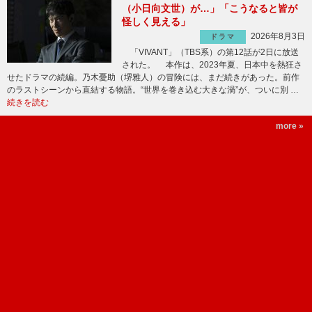
（小日向文世）が…」「こうなると皆が
怪しく見える」
2026年8月3日
ドラマ
「VIVANT」（TBS系）の第12話が2日に放送
された。 本作は、2023年夏、日本中を熱狂さ
せたドラマの続編。乃木憂助（堺雅人）の冒険には、まだ続きがあった。前作
のラストシーンから直結する物語。“世界を巻き込む大きな渦”が、ついに別 …
続きを読む
more »