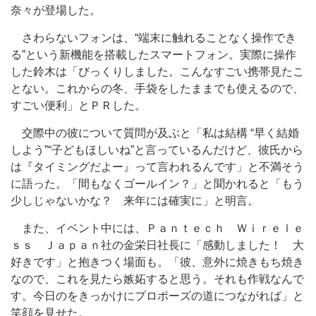
奈々が登場した。
さわらないフォンは、“端末に触れることなく操作でき
る”という新機能を搭載したスマートフォン。実際に操作
した鈴木は「びっくりしました。こんなすごい携帯見たこ
とない。これからの冬、手袋をしたままでも使えるので、
すごい便利」とＰＲした。
交際中の彼について質問が及ぶと「私は結構 “早く結婚
しよう”“子どもほしいね”と言っているんだけど、彼氏から
は『タイミングだよー』って言われるんです」と不満そう
に語った。「間もなくゴールイン？」と聞かれると「もう
少しじゃないかな？ 来年には確実に」と明言。
また、イベント中には、Ｐａｎｔｅｃｈ Ｗｉｒｅｌｅ
ｓｓ Ｊａｐａｎ社の金栄日社長に「感動しました！ 大
好きです」と抱きつく場面も。「彼、意外に焼きもち焼き
なので、これを見たら嫉妬すると思う。それも作戦なんで
す。今日のをきっかけにプロポーズの道につながれば」と
笑顔を見せた。