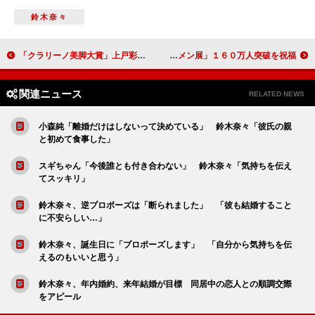
鈴木奈々
「クラリーノ美脚大賞」上戸彩、吉瀬美智子らが受賞 吉瀬、さらに美脚を目指して「今日は足に影を入れた」
篠田麻里子、一緒にエジプトに行くなら「秋元」 「ツタンカーメン展」１６０万人突破を祝福
関連ニュース
RELATED NEWS
小森純「離婚だけはしないって決めている」 鈴木奈々「彼氏の親
と初めて食事した」
スギちゃん「今後誰とも付き合わない」 鈴木奈々「気持ちを伝え
てスッキリ」
鈴木奈々、逆プロポーズは「断られました」 「彼も結婚すること
に不安らしい…」
鈴木奈々、誕生日に「プロポーズします」 「自分から気持ちを伝
えるのもいいと思う」
鈴木奈々、年内婚約、来年結婚が目標 同居中の恋人との順調交際
をアピール