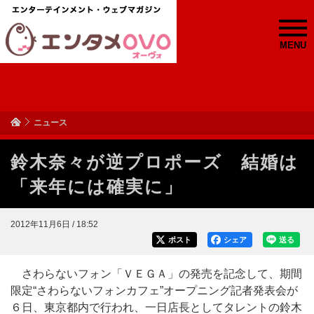
MENU
ニュース
鈴木奈々が逆プロポーズ 結婚は
「来年には確実に」
2012年11月6日 / 18:52
ポスト
シェア
送る
さわらないフォン「ＶＥＧＡ」の発売を記念して、期間
限定“さわらないフォンカフェ”オープニング記者発表会が
６日、東京都内で行われ、一日店長としてタレントの鈴木