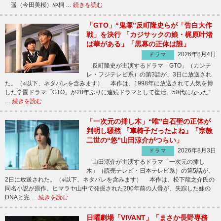
遥（今田美桜）や桐 …
続きを読む
「GTO」“鬼塚”反町隆史らが「告白大作
戦」を決行 「カジサックの娘・梶原叶渚
は華がある」「黒幕の正体は誰」
2026年8月4日
ドラマ
反町隆史が主演するドラマ「GTO」（カンテ
レ・フジテレビ系）の第3話が、3日に放送され
た。（※以下、ネタバレを含みます） 本作は、1998年に放送されて人気を博
した学園ドラマ「GTO」が28年ぶりに連続ドラマとして復活。50代になった“
…
続きを読む
「一次元の挿し木」“唯”白石聖の正体が
判明し騒然 「車椅子だったよね」「宗教
二世の“悠”山田涼介がつらい」
2026年8月3日
ドラマ
山田涼介が主演するドラマ「一次元の挿し
木」（読売テレビ・日本テレビ系）の第5話が、
2日に放送された。（※以下、ネタバレを含みます） 本作は、松下龍之介氏の
同名小説が原作。ヒマラヤ山中で発掘された200年前の人骨が、失踪した妹の
DNAと完 …
続きを読む
日曜劇場「VIVANT」「まさか長野専務