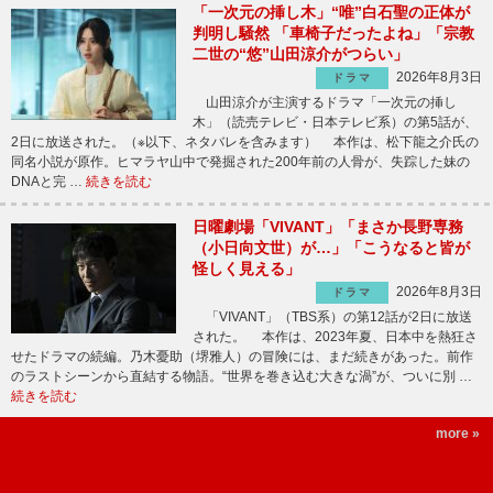
「一次元の挿し木」“唯”白石聖の正体が
判明し騒然 「車椅子だったよね」「宗教
二世の“悠”山田涼介がつらい」
2026年8月3日
ドラマ
山田涼介が主演するドラマ「一次元の挿し
木」（読売テレビ・日本テレビ系）の第5話が、
2日に放送された。（※以下、ネタバレを含みます） 本作は、松下龍之介氏の
同名小説が原作。ヒマラヤ山中で発掘された200年前の人骨が、失踪した妹の
DNAと完 …
続きを読む
日曜劇場「VIVANT」「まさか長野専務
（小日向文世）が…」「こうなると皆が
怪しく見える」
2026年8月3日
ドラマ
「VIVANT」（TBS系）の第12話が2日に放送
された。 本作は、2023年夏、日本中を熱狂さ
せたドラマの続編。乃木憂助（堺雅人）の冒険には、まだ続きがあった。前作
のラストシーンから直結する物語。“世界を巻き込む大きな渦”が、ついに別 …
続きを読む
more »