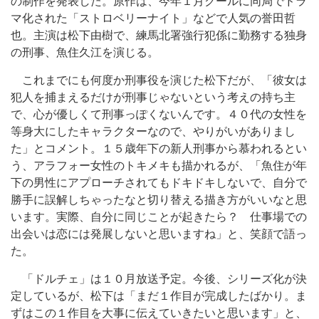
の制作を発表した。原作は、今年１月クールに同局でドラ
マ化された「ストロベリーナイト」などで人気の誉田哲
也。主演は松下由樹で、練馬北署強行犯係に勤務する独身
の刑事、魚住久江を演じる。
これまでにも何度か刑事役を演じた松下だが、「彼女は
犯人を捕まえるだけが刑事じゃないという考えの持ち主
で、心が優しくて刑事っぽくないんです。４０代の女性を
等身大にしたキャラクターなので、やりがいがありまし
た」とコメント。１５歳年下の新人刑事から慕われるとい
う、アラフォー女性のトキメキも描かれるが、「魚住が年
下の男性にアプローチされてもドキドキしないで、自分で
勝手に誤解しちゃったなと切り替える描き方がいいなと思
います。実際、自分に同じことが起きたら？ 仕事場での
出会いは恋には発展しないと思いますね」と、笑顔で語っ
た。
「ドルチェ」は１０月放送予定。今後、シリーズ化が決
定しているが、松下は「まだ１作目が完成したばかり。ま
ずはこの１作目を大事に伝えていきたいと思います」と、