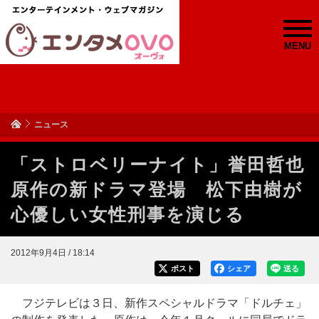
MENU
ニュース
「ストロベリーナイト」誉田哲也
原作の新ドラマ登場 松下由樹が
心優しい女性刑事を演じる
2012年9月4日 / 18:14
ポスト
シェア
送る
フジテレビは３日、新作スペシャルドラマ「ドルチェ」