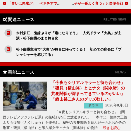
「笑いは悪魔だ」 ベネチアで北野武監督が会見
ももクロ玉井詩織が朝寝坊で欠席！？ 「この子が一番よく育つ」と自慢合戦
関連ニュース
RELATED NEWS
木村多江、鬼嫁ぶりが「癖になりそう」 人気ドラマ「大奥」が主
演・松下由樹のまま舞台化
松下由樹主演で“大奥”が舞台に帰ってくる！ 初めての座長に「プ
レッシャーを感じてる」
芸能ニュース
NEWS
「今夜もシリアルキラーと待ち合わせ」
「磯貝（横山裕）とヒナタ（関水渚）の
共犯関係が深まってきているのがいい」
「縦山裕二さんのグッズ欲しい」
2026年8月6日
ドラマ
「今夜もシリアルキラーと待ち合わせ」（関
西テレビ／フジテレビ系）の第6話が5日に放送された。 本作は、警察の正義
よりも復讐（ふくしゅう）を優先し、秘密の共犯関係を結んだ一匹おおかみの
刑事・磯貝（横山裕）と第六感女子ヒナタ（関水渚）の物語 …
続きを読む