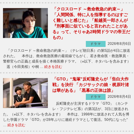
「クロスロード ～救命救急の約束～」
「人間関係、特に人を指導するのはすご
く難しいと感じた」「船越英一郎さんが
『刑事面に似ていると言われたことがあ
る』って、そりゃあ2時間ドラマの帝王だ
もの」
2026年8月6日
ドラマ
「クロスロード ～救命救急の約束～」（テレビ朝日系）の第5話が4日に放送
された。 本作は、救命救急医療の最前線でもがく、若き救命医・救急隊員・
警察官らの正義と成長を描く本格医療ドラマ。（※以下、ネタバレを含みます）
遥（今田美桜）や桐 …
続きを読む
「GTO」“鬼塚”反町隆史らが「告白大作
戦」を決行 「カジサックの娘・梶原叶渚
は華がある」「黒幕の正体は誰」
2026年8月4日
ドラマ
反町隆史が主演するドラマ「GTO」（カンテ
レ・フジテレビ系）の第3話が、3日に放送され
た。（※以下、ネタバレを含みます） 本作は、1998年に放送されて人気を博
した学園ドラマ「GTO」が28年ぶりに連続ドラマとして復活。50代になった“
…
続きを読む