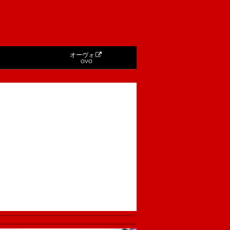
オーヴォ
OVO