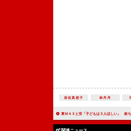
岩佐真悠子
林丹丹
東ＭＡＸと安「子どもは３人ほしい」 欽ちゃんらが「癒やし
関連ニュース