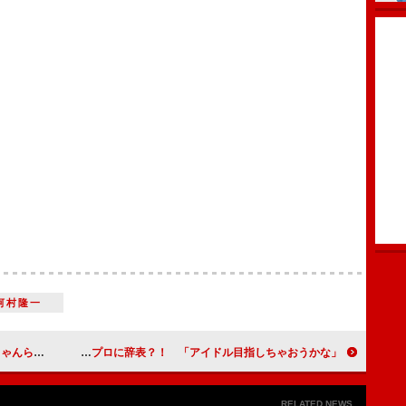
河村隆一
婚」を祝福
舘ひろし、石原プロに辞表？！ 「アイドル目指しちゃおうかな」
RELATED NEWS