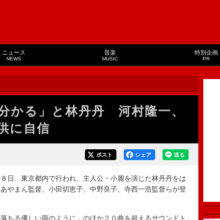
ニュース
音楽
特別企画
NEWS
MUSIC
PR
分かる」と林丹丹 河村隆一、
供に自信
ポスト
シェア
送る
８日、東京都内で行われ、主人公・小麗を演じた林丹丹をは
、あやまん監督、小田切恵子、中野良子、寺西一浩監督らが登
落ちる優しい雨のように」のほか２０曲を超えるサウンドト