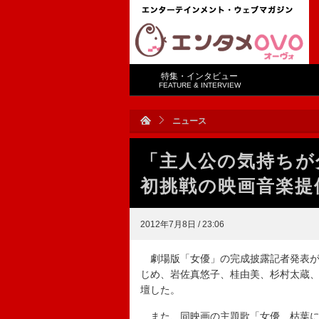
特集・インタビュー
FEATURE & INTERVIEW
ニュース
「主人公の気持ちが
初挑戦の映画音楽提
2012年7月8日 / 23:06
劇場版「女優」の完成披露記者発表が
じめ、岩佐真悠子、桂由美、杉村太蔵
壇した。
また、同映画の主題歌「女優 枯葉に