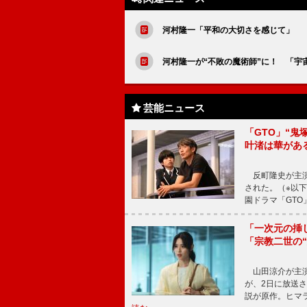
河村隆一「平和の大切さを感じて」 
河村隆一が“不敗の魔術師”に！ 「宇
芸能ニュース
「GTO」“
叶渚は華があ
反町隆史が主演
された。（※以
園ドラマ「GTO
「一次元の挿
「宗教二世の
山田涼介が主演
が、2日に放送
説が原作。ヒマラ