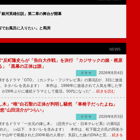
「銀河英雄伝説」第二章の舞台が開幕
宙でお風呂に入りたい」と馬渕
NEWS
鬼塚”反町隆史らが「告白大作戦」を決行 「カジサックの娘・梶原
る」「黒幕の正体は誰」
2026年8月4日
ドラマ
するドラマ「GTO」（カンテレ・フジテレビ系）の第3話が、3日に放送
下、ネタバレを含みます） 本作は、1998年に放送されて人気を博した学
」が28年ぶりに連続ドラマとして復活。50代になった“ …
続きを読む
し木」“唯”白石聖の正体が判明し騒然 「車椅子だったよね」
“悠”山田涼介がつらい」
2026年8月3日
ドラマ
するドラマ「一次元の挿し木」（読売テレビ・日本テレビ系）の第5話
された。（※以下、ネタバレを含みます） 本作は、松下龍之介氏の同名小
ヤ山中で発掘された200年前の人骨が、失踪した妹のDNAと完 …
続きを