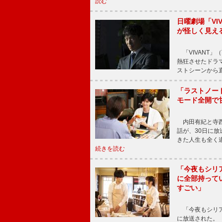
読む
日曜劇場「V
が怪しく見え
「VIVANT」
熱狂させたドラ
ストシーンから直
「ラストノー
モード全開で
内田有紀と寺西
話が、30日に
きた人生も全く
続きを読む
「今夜もシリ
に全部持って
すごい」
「今夜もシリア
に放送された。