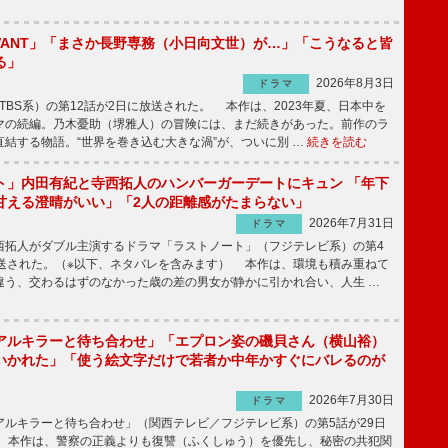
IVANT」「まさか長野専務（小日向文世）が…」「こうなると皆
る」
2026年8月3日
ドラマ
（TBS系）の第12話が2日に放送された。 本作は、2023年夏、日本中を
マの続編。乃木憂助（堺雅人）の冒険には、まだ続きがあった。前作のラ
結する物語。“世界を巻き込む大きな渦”が、ついに別 …
続きを読む
ト」内田有紀と寺西拓人のハンバーガーデートにキュン 「年下
甘える澄晴がいい」「2人の距離感がたまらない」
2026年7月31日
ドラマ
拓人がダブル主演するドラマ「ラストノート」（フジテレビ系）の第4
放送された。（※以下、ネタバレを含みます） 本作は、環境も積み重ねて
違う、交わるはずのなかった歳の差の男女が静かに引かれ合い、人生 …
アルキラーと待ち合わせ」「エプロン姿の磯貝さん（横山裕）
いかれた」「使う絵文字だけで若者か中年かすぐにバレるのが
2026年7月30日
ドラマ
ルキラーと待ち合わせ」（関西テレビ／フジテレビ系）の第5話が29日
 本作は、警察の正義よりも復讐（ふくしゅう）を優先し、秘密の共犯関