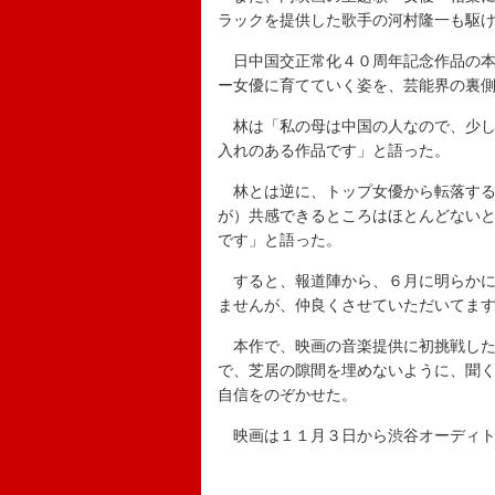
ラックを提供した歌手の河村隆一も駆
日中国交正常化４０周年記念作品の本
ー女優に育てていく姿を、芸能界の裏
林は「私の母は中国の人なので、少し
入れのある作品です」と語った。
林とは逆に、トップ女優から転落する
が）共感できるところはほとんどない
です」と語った。
すると、報道陣から、６月に明らかに
ませんが、仲良くさせていただいてま
本作で、映画の音楽提供に初挑戦した
で、芝居の隙間を埋めないように、聞
自信をのぞかせた。
映画は１１月３日から渋谷オーディト