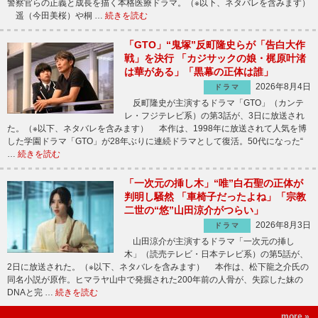
警察官らの正義と成長を描く本格医療ドラマ。（※以下、ネタバレを含みます）
遥（今田美桜）や桐 …
続きを読む
「GTO」“鬼塚”反町隆史らが「告白大作
戦」を決行 「カジサックの娘・梶原叶渚
は華がある」「黒幕の正体は誰」
2026年8月4日
ドラマ
反町隆史が主演するドラマ「GTO」（カンテ
レ・フジテレビ系）の第3話が、3日に放送され
た。（※以下、ネタバレを含みます） 本作は、1998年に放送されて人気を博
した学園ドラマ「GTO」が28年ぶりに連続ドラマとして復活。50代になった“
…
続きを読む
「一次元の挿し木」“唯”白石聖の正体が
判明し騒然 「車椅子だったよね」「宗教
二世の“悠”山田涼介がつらい」
2026年8月3日
ドラマ
山田涼介が主演するドラマ「一次元の挿し
木」（読売テレビ・日本テレビ系）の第5話が、
2日に放送された。（※以下、ネタバレを含みます） 本作は、松下龍之介氏の
同名小説が原作。ヒマラヤ山中で発掘された200年前の人骨が、失踪した妹の
DNAと完 …
続きを読む
more »