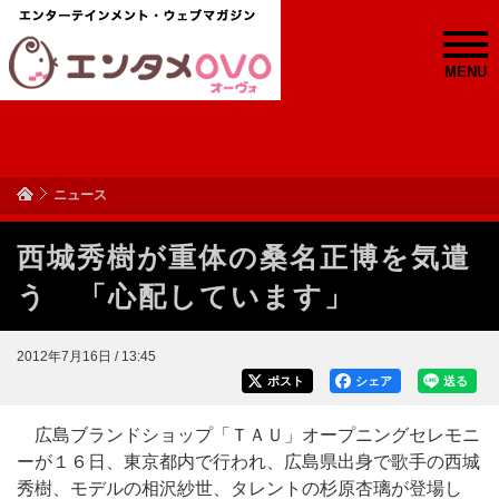
MENU
ニュース
西城秀樹が重体の桑名正博を気遣
う 「心配しています」
2012年7月16日 / 13:45
ポスト
シェア
送る
広島ブランドショップ「ＴＡＵ」オープニングセレモニ
ーが１６日、東京都内で行われ、広島県出身で歌手の西城
秀樹、モデルの相沢紗世、タレントの杉原杏璃が登場し