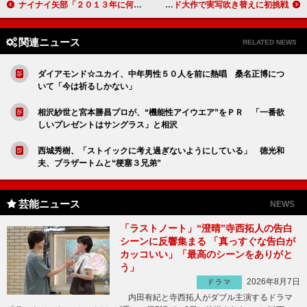
ナイナイ矢部「２０１３年に何かが起こる」 岡村「芸人とアナでも地味婚にしてほしい」
剛力彩芽「宇宙人になりたいという夢がある」 ハリウッド大作で実写吹き替えに初挑戦
関連ニュース
RELATED NEWS
ダイアモンド☆ユカイ、中年男性５０人を前に熱唱 桑名正博につ
いて「今は祈るしかない」
相沢紗世と宮本勝昌プロが、“機能性アイウエア”をＰＲ 「一番欲
しいプレゼントはサングラス」と相沢
西城秀樹、「ストイックに考え過ぎないようにしている」 徳光和
夫、ブラザートムと“梗塞３兄弟”
芸能ニュース
NEWS
「ラストノート」“澄晴”寺西拓人の告白
シーンに反響集まる 「真っすぐな告白が
カッコいい」「最高のシーンをありがと
う」
2026年8月7日
ドラマ
内田有紀と寺西拓人がダブル主演するドラマ