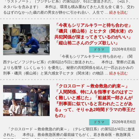
「ラストノート」（フジテレビ系）の第5話が、6日に放送された。（※以下、
ネタバレを含みます） 本作は、環境も積み重ねてきた人生も全く違う、交わ
るはずのなかった歳の差の男女が静かに引かれ合い、人生で …
続きを読む
「今夜もシリアルキラーと待ち合わせ」
「磯貝（横山裕）とヒナタ（関水渚）の
共犯関係が深まってきているのがいい」
「縦山裕二さんのグッズ欲しい」
2026年8月6日
ドラマ
「今夜もシリアルキラーと待ち合わせ」（関
西テレビ／フジテレビ系）の第6話が5日に放送された。 本作は、警察の正義
よりも復讐（ふくしゅう）を優先し、秘密の共犯関係を結んだ一匹おおかみの
刑事・磯貝（横山裕）と第六感女子ヒナタ（関水渚）の物語 …
続きを読む
「クロスロード ～救命救急の約束～」
「人間関係、特に人を指導するのはすご
く難しいと感じた」「船越英一郎さんが
『刑事面に似ていると言われたことがあ
る』って、そりゃあ2時間ドラマの帝王だ
もの」
2026年8月6日
ドラマ
「クロスロード ～救命救急の約束～」（テレビ朝日系）の第5話が4日に放送
された。 本作は、救命救急医療の最前線でもがく、若き救命医・救急隊員・