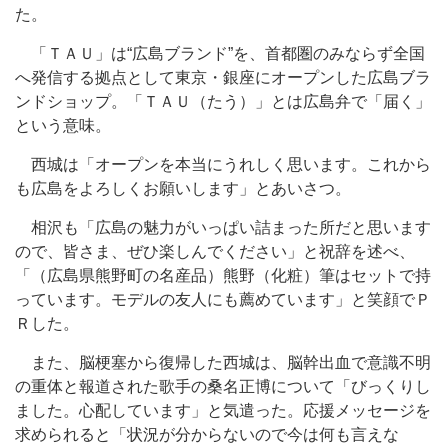
た。
「ＴＡＵ」は“広島ブランド”を、首都圏のみならず全国
へ発信する拠点として東京・銀座にオープンした広島ブラ
ンドショップ。「ＴＡＵ（たう）」とは広島弁で「届く」
という意味。
西城は「オープンを本当にうれしく思います。これから
も広島をよろしくお願いします」とあいさつ。
相沢も「広島の魅力がいっぱい詰まった所だと思います
ので、皆さま、ぜひ楽しんでください」と祝辞を述べ、
「（広島県熊野町の名産品）熊野（化粧）筆はセットで持
っています。モデルの友人にも薦めています」と笑顔でＰ
Ｒした。
また、脳梗塞から復帰した西城は、脳幹出血で意識不明
の重体と報道された歌手の桑名正博について「びっくりし
ました。心配しています」と気遣った。応援メッセージを
求められると「状況が分からないので今は何も言えな