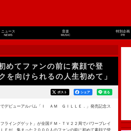
ニュース
音楽
特別企画
NEWS
MUSIC
PR
初めてファンの前に素顔で登
クを向けられるの人生初めて」
ポスト
シェア
送る
でデビューアルバム「Ｉ ＡＭ ＧＩＬＬＥ．」発売記念ス
フライングゲット」が全国ＦＭ・ＴＶ２２局でパワープレイ
ＬＬＥが、集まった２０００人のファンの前に初めて素顔で登