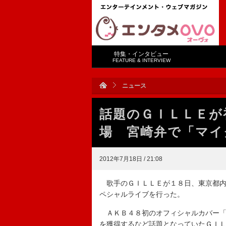
特集・インタビュー
FEATURE & INTERVIEW
ニュース
話題のＧＩＬＬＥが
場 宮崎弁で「マイ
2012年7月18日 / 21:08
歌手のＧＩＬＬＥが１８日、東京都内
ペシャルライブを行った。
ＡＫＢ４８初のオフィシャルカバー「
を獲得するなど話題となっていたＧＩ