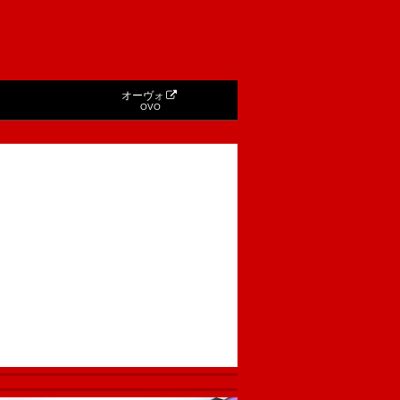
オーヴォ
OVO