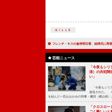
ＧＩＬＬＥ
フレンチ・キスの倉持明日香、始球式に再登板 元投手の父・明氏「バウ
芸能ニュース
「今夜もシリ
渚）の共犯関
い」
「今夜もシリア
放送された。 
を結んだ一匹おおかみの刑事・磯貝（横山裕）
「クロスロー
ごく難しいと