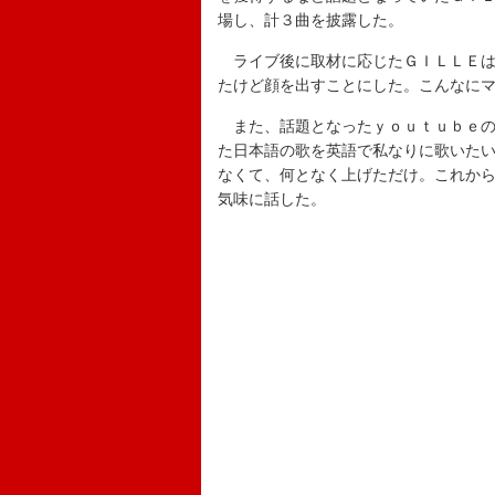
場し、計３曲を披露した。
ライブ後に取材に応じたＧＩＬＬＥは
たけど顔を出すことにした。こんなに
また、話題となったｙｏｕｔｕｂｅの
た日本語の歌を英語で私なりに歌いた
なくて、何となく上げただけ。これか
気味に話した。