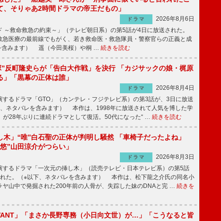
て、そりゃあ2時間ドラマの帝王だもの」
2026年8月6日
ドラマ
 ～救命救急の約束～」（テレビ朝日系）の第5話が4日に放送された。
急医療の最前線でもがく、若き救命医・救急隊員・警察官らの正義と成
を含みます） 遥（今田美桜）や桐 …
続きを読む
鬼塚”反町隆史らが「告白大作戦」を決行 「カジサックの娘・梶原
る」「黒幕の正体は誰」
2026年8月4日
ドラマ
するドラマ「GTO」（カンテレ・フジテレビ系）の第3話が、3日に放送
下、ネタバレを含みます） 本作は、1998年に放送されて人気を博した学
」が28年ぶりに連続ドラマとして復活。50代になった“ …
続きを読む
し木」“唯”白石聖の正体が判明し騒然 「車椅子だったよね」
“悠”山田涼介がつらい」
2026年8月3日
ドラマ
するドラマ「一次元の挿し木」（読売テレビ・日本テレビ系）の第5話
された。（※以下、ネタバレを含みます） 本作は、松下龍之介氏の同名小
ヤ山中で発掘された200年前の人骨が、失踪した妹のDNAと完 …
続きを
IVANT」「まさか長野専務（小日向文世）が…」「こうなると皆