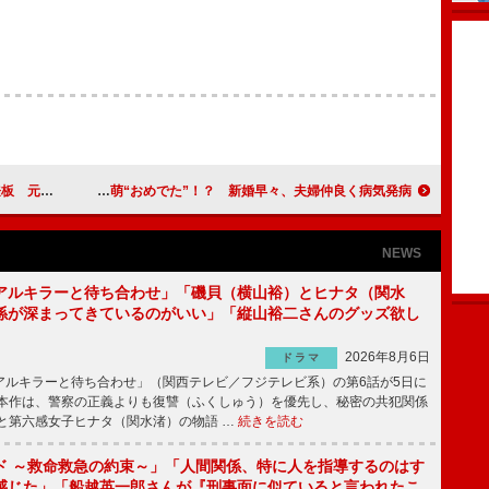
ンドかよ…」
福田萌“おめでた”！？ 新婚早々、夫婦仲良く病気発病
NEWS
アルキラーと待ち合わせ」「磯貝（横山裕）とヒナタ（関水
係が深まってきているのがいい」「縦山裕二さんのグッズ欲し
2026年8月6日
ドラマ
ルキラーと待ち合わせ」（関西テレビ／フジテレビ系）の第6話が5日に
本作は、警察の正義よりも復讐（ふくしゅう）を優先し、秘密の共犯関係
と第六感女子ヒナタ（関水渚）の物語 …
続きを読む
ド ～救命救急の約束～」「人間関係、特に人を指導するのはす
感じた」「船越英一郎さんが『刑事面に似ていると言われたこ