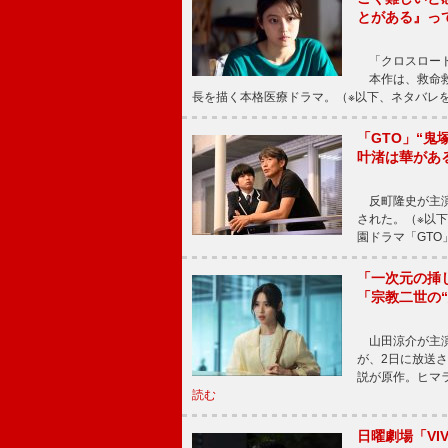
とがある』っ
「クロスロード
本作は、救命救
長を描く本格医療ドラマ。（※以下、ネタバレ
「GTO」“
叶渚は華があ
反町隆史が主演
された。（※以
園ドラマ「GTO
「一次元の挿
「宗教二世の
山田涼介が主演
が、2日に放送
説が原作。ヒマラ
読む
日曜劇場「V