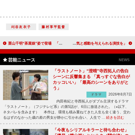
刈谷友衣子
藤村享平監督
栗山千明“茶屋娘”姿で登場 「私、赤ちょうちんの方が性に合う」
ロンドン五輪代表選手集結 内村航平「勇気と感動を与えられる演技を」
芸能ニュース
NEWS
「ラストノート」“澄晴”寺西拓人の告白
シーンに反響集まる 「真っすぐな告白が
カッコいい」「最高のシーンをありがと
う」
2026年8月7日
ドラマ
内田有紀と寺西拓人がダブル主演するドラマ
「ラストノート」（フジテレビ系）の第5話が、6日に放送された。（※以下、
ネタバレを含みます） 本作は、環境も積み重ねてきた人生も全く違う、交わ
るはずのなかった歳の差の男女が静かに引かれ合い、人生で …
続きを読む
「今夜もシリアルキラーと待ち合わせ」