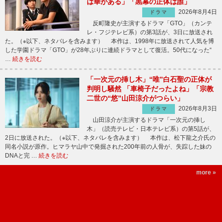
は華がある」「黒幕の正体は誰」
2026年8月4日
ドラマ
反町隆史が主演するドラマ「GTO」（カンテ
レ・フジテレビ系）の第3話が、3日に放送され
た。（※以下、ネタバレを含みます） 本作は、1998年に放送されて人気を博
した学園ドラマ「GTO」が28年ぶりに連続ドラマとして復活。50代になった“
…
続きを読む
「一次元の挿し木」“唯”白石聖の正体が
判明し騒然 「車椅子だったよね」「宗教
二世の“悠”山田涼介がつらい」
2026年8月3日
ドラマ
山田涼介が主演するドラマ「一次元の挿し
木」（読売テレビ・日本テレビ系）の第5話が、
2日に放送された。（※以下、ネタバレを含みます） 本作は、松下龍之介氏の
同名小説が原作。ヒマラヤ山中で発掘された200年前の人骨が、失踪した妹の
DNAと完 …
続きを読む
more »