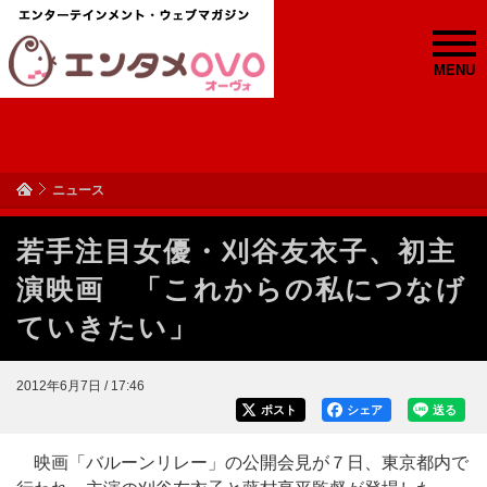
MENU
ニュース
若手注目女優・刈谷友衣子、初主
演映画 「これからの私につなげ
ていきたい」
2012年6月7日 / 17:46
ポスト
シェア
送る
映画「バルーンリレー」の公開会見が７日、東京都内で