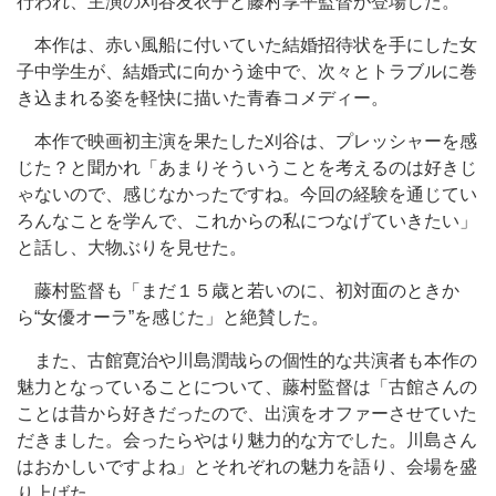
行われ、主演の刈谷友衣子と藤村享平監督が登場した。
本作は、赤い風船に付いていた結婚招待状を手にした女
子中学生が、結婚式に向かう途中で、次々とトラブルに巻
き込まれる姿を軽快に描いた青春コメディー。
本作で映画初主演を果たした刈谷は、プレッシャーを感
じた？と聞かれ「あまりそういうことを考えるのは好きじ
ゃないので、感じなかったですね。今回の経験を通じてい
ろんなことを学んで、これからの私につなげていきたい」
と話し、大物ぶりを見せた。
藤村監督も「まだ１５歳と若いのに、初対面のときか
ら“女優オーラ”を感じた」と絶賛した。
また、古館寛治や川島潤哉らの個性的な共演者も本作の
魅力となっていることについて、藤村監督は「古館さんの
ことは昔から好きだったので、出演をオファーさせていた
だきました。会ったらやはり魅力的な方でした。川島さん
はおかしいですよね」とそれぞれの魅力を語り、会場を盛
り上げた。