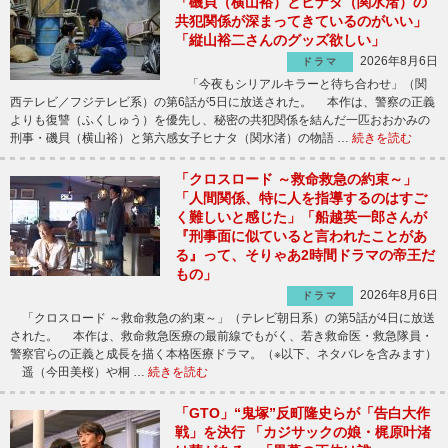
「磯貝（横山裕）とヒナタ（関水渚）の
共犯関係が深まってきているのがいい」
「縦山裕二さんのグッズ欲しい」
2026年8月6日
ドラマ
「今夜もシリアルキラーと待ち合わせ」（関
西テレビ／フジテレビ系）の第6話が5日に放送された。 本作は、警察の正義
よりも復讐（ふくしゅう）を優先し、秘密の共犯関係を結んだ一匹おおかみの
刑事・磯貝（横山裕）と第六感女子ヒナタ（関水渚）の物語 …
続きを読む
「クロスロード ～救命救急の約束～」
「人間関係、特に人を指導するのはすご
く難しいと感じた」「船越英一郎さんが
『刑事面に似ていると言われたことがあ
る』って、そりゃあ2時間ドラマの帝王だ
もの」
2026年8月6日
ドラマ
「クロスロード ～救命救急の約束～」（テレビ朝日系）の第5話が4日に放送
された。 本作は、救命救急医療の最前線でもがく、若き救命医・救急隊員・
警察官らの正義と成長を描く本格医療ドラマ。（※以下、ネタバレを含みます）
遥（今田美桜）や桐 …
続きを読む
「GTO」“鬼塚”反町隆史らが「告白大作
戦」を決行 「カジサックの娘・梶原叶渚