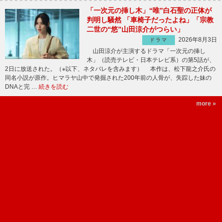
「一次元の挿し木」“唯”白石聖の正体が
判明し騒然 「車椅子だったよね」「宗教
二世の“悠”山田涼介がつらい」
2026年8月3日
ドラマ
山田涼介が主演するドラマ「一次元の挿し
木」（読売テレビ・日本テレビ系）の第5話が、
2日に放送された。（※以下、ネタバレを含みます） 本作は、松下龍之介氏の
同名小説が原作。ヒマラヤ山中で発掘された200年前の人骨が、失踪した妹の
DNAと完 …
続きを読む
more »