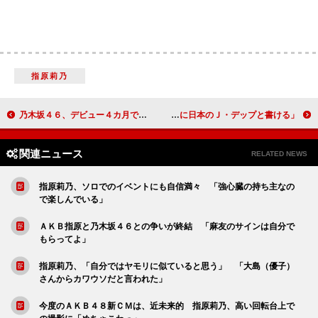
指原莉乃
乃木坂４６、デビュー４カ月で初武道館 「緊張しています」と大興奮の桜井
平成ノブシコブシがＪ・デップ度を競う 吉村崇「プロフィールに日本のＪ・デップと書ける」
関連ニュース
RELATED NEWS
指原莉乃、ソロでのイベントにも自信満々 「強心臓の持ち主なの
で楽しんでいる」
ＡＫＢ指原と乃木坂４６との争いが終結 「麻友のサインは自分で
もらってよ」
指原莉乃、「自分ではヤモリに似ていると思う」 「大島（優子）
さんからカワウソだと言われた」
今度のＡＫＢ４８新ＣＭは、近未来的 指原莉乃、高い回転台上で