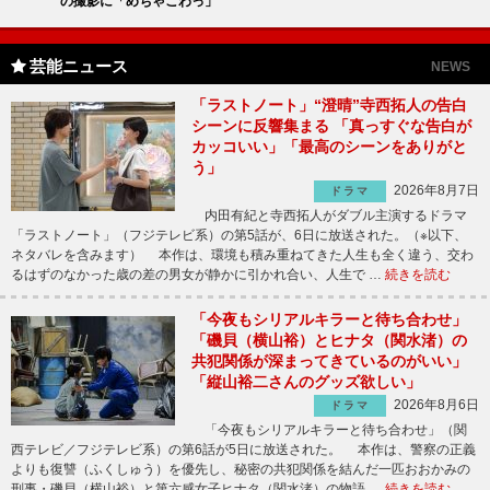
の撮影に「めちゃこわっ」
芸能ニュース
NEWS
「ラストノート」“澄晴”寺西拓人の告白
シーンに反響集まる 「真っすぐな告白が
カッコいい」「最高のシーンをありがと
う」
2026年8月7日
ドラマ
内田有紀と寺西拓人がダブル主演するドラマ
「ラストノート」（フジテレビ系）の第5話が、6日に放送された。（※以下、
ネタバレを含みます） 本作は、環境も積み重ねてきた人生も全く違う、交わ
るはずのなかった歳の差の男女が静かに引かれ合い、人生で …
続きを読む
「今夜もシリアルキラーと待ち合わせ」
「磯貝（横山裕）とヒナタ（関水渚）の
共犯関係が深まってきているのがいい」
「縦山裕二さんのグッズ欲しい」
2026年8月6日
ドラマ
「今夜もシリアルキラーと待ち合わせ」（関
西テレビ／フジテレビ系）の第6話が5日に放送された。 本作は、警察の正義
よりも復讐（ふくしゅう）を優先し、秘密の共犯関係を結んだ一匹おおかみの
刑事・磯貝（横山裕）と第六感女子ヒナタ（関水渚）の物語 …
続きを読む