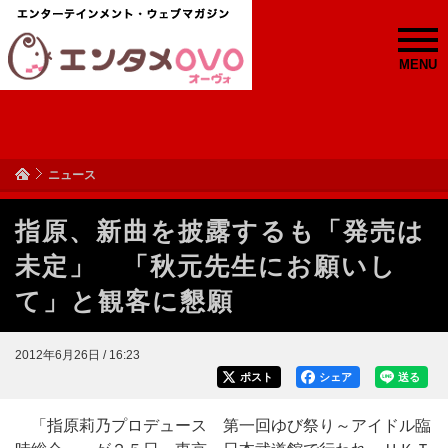
MENU
ニュース
指原、新曲を披露するも「発売は
未定」 「秋元先生にお願いし
て」と観客に懇願
2012年6月26日 / 16:23
ポスト
シェア
送る
「指原莉乃プロデュース 第一回ゆび祭り～アイドル臨