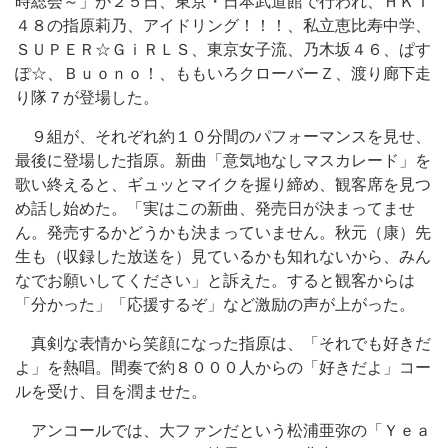
時総会～」が２５日、東京・日本武道館で行われ、ＨＫＴ
４８の指原莉乃、アイドリング！！！、私立恵比寿中学、
ＳＵＰＥＲ☆ＧｉＲＬＳ、東京女子流、乃木坂４６、ぱす
ぽ☆、Ｂｕｏｎｏ！、ももいろクローバーＺ、渡り廊下走
り隊７が登場した。
９組が、それぞれ約１０分間のパフォーマンスを見せ、
最後に登場した指原。新曲「意気地なしマスカレード」を
歌い終えると、ギュッとマイクを握り締め、観客席を見つ
め話し始めた。「実はこの新曲、発売日が決まってませ
ん。発売するかどうかも決まっていません。秋元（康）先
生も（収録した放送を）見ているかも知れないから、みん
なでお願いしてください」と訴えた。すると観客からは
「分かった」「応援するぞ」など激励の声が上がった。
真剣な表情から笑顔になった指原は、「それでも好きだ
よ」を熱唱。間奏で約８０００人からの「好きだよ」コー
ルを受け、目を潤ませた。
アンコールでは、大ファンだという松浦亜弥の「Ｙｅａ