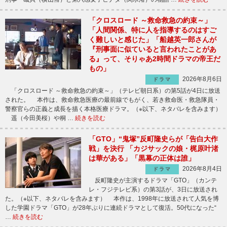
「クロスロード ～救命救急の約束～」
「人間関係、特に人を指導するのはすご
く難しいと感じた」「船越英一郎さんが
『刑事面に似ていると言われたことがあ
る』って、そりゃあ2時間ドラマの帝王だ
もの」
2026年8月6日
ドラマ
「クロスロード ～救命救急の約束～」（テレビ朝日系）の第5話が4日に放送
された。 本作は、救命救急医療の最前線でもがく、若き救命医・救急隊員・
警察官らの正義と成長を描く本格医療ドラマ。（※以下、ネタバレを含みます）
遥（今田美桜）や桐 …
続きを読む
「GTO」“鬼塚”反町隆史らが「告白大作
戦」を決行 「カジサックの娘・梶原叶渚
は華がある」「黒幕の正体は誰」
2026年8月4日
ドラマ
反町隆史が主演するドラマ「GTO」（カンテ
レ・フジテレビ系）の第3話が、3日に放送され
た。（※以下、ネタバレを含みます） 本作は、1998年に放送されて人気を博
した学園ドラマ「GTO」が28年ぶりに連続ドラマとして復活。50代になった“
…
続きを読む