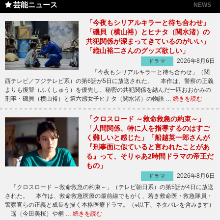
芸能ニュース
NEWS
「今夜もシリアルキラーと待ち合わせ」
「磯貝（横山裕）とヒナタ（関水渚）の
共犯関係が深まってきているのがいい」
「縦山裕二さんのグッズ欲しい」
2026年8月6日
ドラマ
「今夜もシリアルキラーと待ち合わせ」（関
西テレビ／フジテレビ系）の第6話が5日に放送された。 本作は、警察の正義
よりも復讐（ふくしゅう）を優先し、秘密の共犯関係を結んだ一匹おおかみの
刑事・磯貝（横山裕）と第六感女子ヒナタ（関水渚）の物語 …
続きを読む
「クロスロード ～救命救急の約束～」
「人間関係、特に人を指導するのはすご
く難しいと感じた」「船越英一郎さんが
『刑事面に似ていると言われたことがあ
る』って、そりゃあ2時間ドラマの帝王だ
もの」
2026年8月6日
ドラマ
「クロスロード ～救命救急の約束～」（テレビ朝日系）の第5話が4日に放送
された。 本作は、救命救急医療の最前線でもがく、若き救命医・救急隊員・
警察官らの正義と成長を描く本格医療ドラマ。（※以下、ネタバレを含みます）
遥（今田美桜）や桐 …
続きを読む