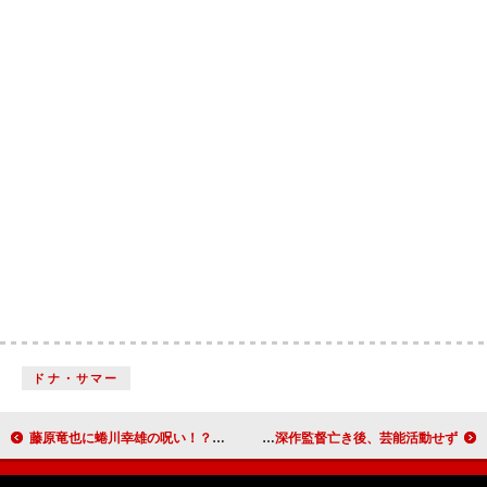
ドナ・サマー
藤原竜也に蜷川幸雄の呪い！？ 「撮影現場は地獄のような毎日」
女優の中原早苗さんが心不全のため死去 夫の深作監督亡き後、芸能活動せず