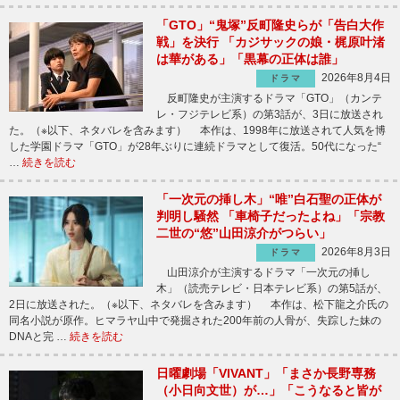
「GTO」“鬼塚”反町隆史らが「告白大作
戦」を決行 「カジサックの娘・梶原叶渚
は華がある」「黒幕の正体は誰」
2026年8月4日
ドラマ
反町隆史が主演するドラマ「GTO」（カンテ
レ・フジテレビ系）の第3話が、3日に放送され
た。（※以下、ネタバレを含みます） 本作は、1998年に放送されて人気を博
した学園ドラマ「GTO」が28年ぶりに連続ドラマとして復活。50代になった“
…
続きを読む
「一次元の挿し木」“唯”白石聖の正体が
判明し騒然 「車椅子だったよね」「宗教
二世の“悠”山田涼介がつらい」
2026年8月3日
ドラマ
山田涼介が主演するドラマ「一次元の挿し
木」（読売テレビ・日本テレビ系）の第5話が、
2日に放送された。（※以下、ネタバレを含みます） 本作は、松下龍之介氏の
同名小説が原作。ヒマラヤ山中で発掘された200年前の人骨が、失踪した妹の
DNAと完 …
続きを読む
日曜劇場「VIVANT」「まさか長野専務
（小日向文世）が…」「こうなると皆が