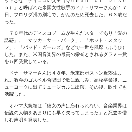
ットさせ「ディスコの女王（Ｑｕｅｅｎ ｏｆ Ｄｉｓｃ
ｏ）」と呼ばれた米国女性歌手のドナ・サマーさんが１７
日、フロリダ州の別宅で、がんのため死去した。６３歳だ
った。
７０年代のディスコブームが生んだスターであり「愛の
誘惑」、「マッカーサー・パーク」、「ホット・スタッ
フ」、「バッド・ガールズ」などで一世を風靡（ふうび）
した。また、米国音楽界の最高の栄誉とされるグラミー賞
を５回受賞している。
ドナ・サマーさんは４８年、米東部ボストン近郊生ま
れ。教会のゴスペル合唱団で歌に親しみ、高校卒業後、ニ
ューヨークに出てミュージカルに出演。その後、欧州でも
活躍した。
オバマ大統領は「彼女の声は忘れられない。音楽業界は
伝説の人物をあまりにも早く失ってしまった」と死去を惜
しむ声明を発表した。