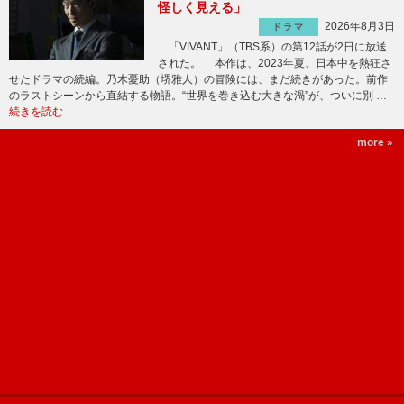
怪しく見える」
2026年8月3日
ドラマ
「VIVANT」（TBS系）の第12話が2日に放送
された。 本作は、2023年夏、日本中を熱狂さ
せたドラマの続編。乃木憂助（堺雅人）の冒険には、まだ続きがあった。前作
のラストシーンから直結する物語。“世界を巻き込む大きな渦”が、ついに別 …
続きを読む
more »