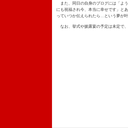
また、同日の自身のブログには「よう
にも祝福され今、本当に幸せです」と
っていつか伝えられたら…という夢が
なお、挙式や披露宴の予定は未定で、