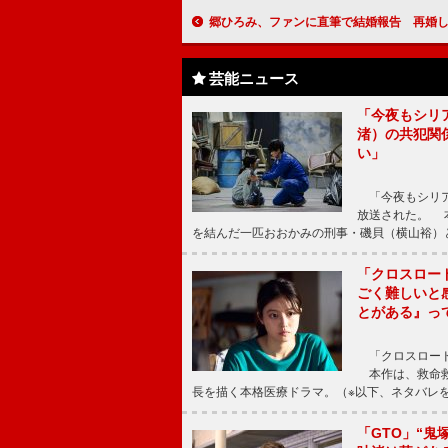
郷ひろみ、ファンに直筆で結婚報告 再婚しても、郷ひろみは
芸能ニュース
「今夜もシリ
渚）の共犯関
い」
「今夜もシリア
放送された。 
を結んだ一匹おおかみの刑事・磯貝（横山裕）
「クロスロー
ごく難しいと
とがある』っ
「クロスロード
本作は、救命救
長を描く本格医療ドラマ。（※以下、ネタバレ
「GTO」“