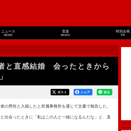
ニュース
音楽
特別企画
NEWS
MUSIC
PR
者と直感結婚 会ったときから
」
ポスト
シェア
送る
者の男性と入籍したと所属事務所を通じて文書で報告した。
と出会ったときに「私はこの人と一緒になるんだな」と、直