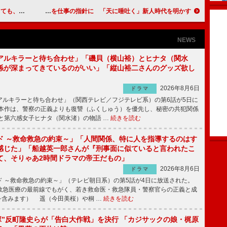
変わらない
佐藤浩市、父三國の言葉を仕事の指針に 「天に唾吐く」新人時代を明かす
NEWS
アルキラーと待ち合わせ」「磯貝（横山裕）とヒナタ（関水
係が深まってきているのがいい」「縦山裕二さんのグッズ欲し
2026年8月6日
ドラマ
ルキラーと待ち合わせ」（関西テレビ／フジテレビ系）の第6話が5日に
本作は、警察の正義よりも復讐（ふくしゅう）を優先し、秘密の共犯関係
と第六感女子ヒナタ（関水渚）の物語 …
続きを読む
ド ～救命救急の約束～」「人間関係、特に人を指導するのはす
感じた」「船越英一郎さんが『刑事面に似ていると言われたこ
て、そりゃあ2時間ドラマの帝王だもの」
2026年8月6日
ドラマ
 ～救命救急の約束～」（テレビ朝日系）の第5話が4日に放送された。
急医療の最前線でもがく、若き救命医・救急隊員・警察官らの正義と成
を含みます） 遥（今田美桜）や桐 …
続きを読む
鬼塚”反町隆史らが「告白大作戦」を決行 「カジサックの娘・梶原