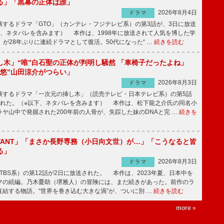
る」「黒幕の正体は誰」
2026年8月4日
ドラマ
するドラマ「GTO」（カンテレ・フジテレビ系）の第3話が、3日に放送
下、ネタバレを含みます） 本作は、1998年に放送されて人気を博した学
」が28年ぶりに連続ドラマとして復活。50代になった“ …
続きを読む
し木」“唯”白石聖の正体が判明し騒然 「車椅子だったよね」
“悠”山田涼介がつらい」
2026年8月3日
ドラマ
するドラマ「一次元の挿し木」（読売テレビ・日本テレビ系）の第5話
された。（※以下、ネタバレを含みます） 本作は、松下龍之介氏の同名小
ヤ山中で発掘された200年前の人骨が、失踪した妹のDNAと完 …
続きを
IVANT」「まさか長野専務（小日向文世）が…」「こうなると皆
る」
2026年8月3日
ドラマ
（TBS系）の第12話が2日に放送された。 本作は、2023年夏、日本中を
マの続編。乃木憂助（堺雅人）の冒険には、まだ続きがあった。前作のラ
結する物語。“世界を巻き込む大きな渦”が、ついに別 …
続きを読む
more »