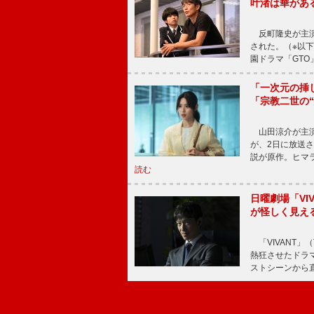
叶渚は華があ
反町隆史が主演
された。（※以
園ドラマ「GTO
「一次元の挿
「宗教二世の
山田涼介が主演
が、2日に放送
説が原作。ヒマラ
読む
日曜劇場「V
が怪しく見え
「VIVANT」
熱狂させたドラ
ストシーンから直