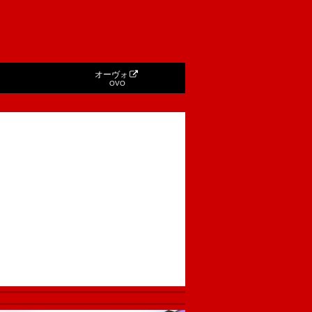
オーヴォ
OVO