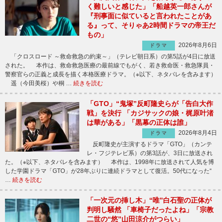
く難しいと感じた」「船越英一郎さんが
『刑事面に似ていると言われたことがあ
る』って、そりゃあ2時間ドラマの帝王だ
もの」
2026年8月6日
ドラマ
「クロスロード ～救命救急の約束～」（テレビ朝日系）の第5話が4日に放送
された。 本作は、救命救急医療の最前線でもがく、若き救命医・救急隊員・
警察官らの正義と成長を描く本格医療ドラマ。（※以下、ネタバレを含みます）
遥（今田美桜）や桐 …
続きを読む
「GTO」“鬼塚”反町隆史らが「告白大作
戦」を決行 「カジサックの娘・梶原叶渚
は華がある」「黒幕の正体は誰」
2026年8月4日
ドラマ
反町隆史が主演するドラマ「GTO」（カンテ
レ・フジテレビ系）の第3話が、3日に放送され
た。（※以下、ネタバレを含みます） 本作は、1998年に放送されて人気を博
した学園ドラマ「GTO」が28年ぶりに連続ドラマとして復活。50代になった“
…
続きを読む
「一次元の挿し木」“唯”白石聖の正体が
判明し騒然 「車椅子だったよね」「宗教
二世の“悠”山田涼介がつらい」