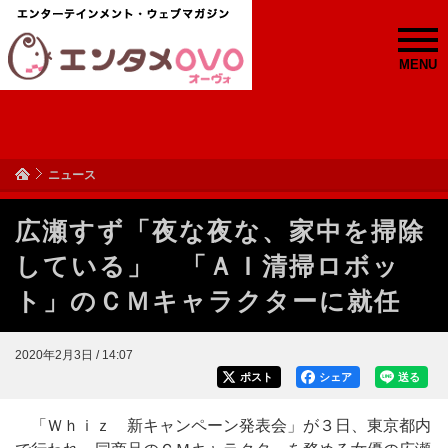
MENU
ニュース
広瀬すず「夜な夜な、家中を掃除
している」 「ＡＩ清掃ロボッ
ト」のＣＭキャラクターに就任
2020年2月3日 / 14:07
ポスト
シェア
送る
「Ｗｈｉｚ 新キャンペーン発表会」が３日、東京都内