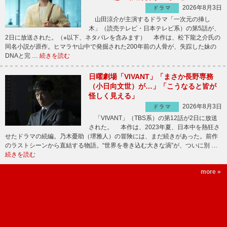
2026年8月3日
ドラマ
山田涼介が主演するドラマ「一次元の挿し
木」（読売テレビ・日本テレビ系）の第5話が、
2日に放送された。（※以下、ネタバレを含みます） 本作は、松下龍之介氏の
同名小説が原作。ヒマラヤ山中で発掘された200年前の人骨が、失踪した妹の
DNAと完 …
続きを読む
日曜劇場「VIVANT」「まさか長野専務
（小日向文世）が…」「こうなると皆が
怪しく見える」
2026年8月3日
ドラマ
「VIVANT」（TBS系）の第12話が2日に放送
された。 本作は、2023年夏、日本中を熱狂さ
せたドラマの続編。乃木憂助（堺雅人）の冒険には、まだ続きがあった。前作
のラストシーンから直結する物語。“世界を巻き込む大きな渦”が、ついに別 …
続きを読む
more »