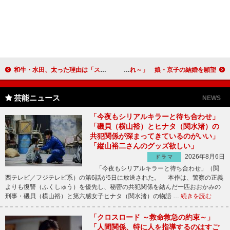
和牛・水田、太った理由は「ストレスかな？」 川西「どこで何食うたん？」
アニマル浜口「早く孫を抱かせてくれ～」 娘・京子の結婚を願望
芸能ニュース
NEWS
「今夜もシリアルキラーと待ち合わせ」
「磯貝（横山裕）とヒナタ（関水渚）の
共犯関係が深まってきているのがいい」
「縦山裕二さんのグッズ欲しい」
2026年8月6日
ドラマ
「今夜もシリアルキラーと待ち合わせ」（関
西テレビ／フジテレビ系）の第6話が5日に放送された。 本作は、警察の正義
よりも復讐（ふくしゅう）を優先し、秘密の共犯関係を結んだ一匹おおかみの
刑事・磯貝（横山裕）と第六感女子ヒナタ（関水渚）の物語 …
続きを読む
「クロスロード ～救命救急の約束～」
「人間関係、特に人を指導するのはすご