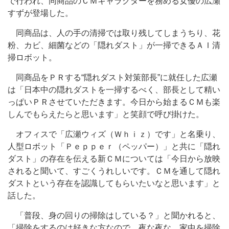
で行われ、同商品のＣＭキャラクターを務める女優の広瀬
すずが登場した。
同商品は、人の手の清掃では取り残してしまうちり、花
粉、カビ、細菌などの「隠れダスト」が一掃できるＡＩ清
掃ロボット。
同商品をＰＲする“隠れダスト対策部長”に就任した広瀬
は「日本中の隠れダストを一掃するべく、部長として精い
っぱいＰＲさせていただきます。今日から始まるＣＭも楽
しんでもらえたらと思います」と笑顔で呼び掛けた。
オフィスで「広瀬ウィズ（Ｗｈｉｚ）です」と名乗り、
人型ロボット「Ｐｅｐｐｅｒ（ペッパー）」と共に「隠れ
ダスト」の存在を伝える新ＣＭについては「今日から放映
されると聞いて、すごくうれしいです。ＣＭを通して隠れ
ダストという存在を認識してもらいたいなと思います」と
話した。
「普段、身の回りの掃除はしている？」と聞かれると、
「掃除をするのは好きな方なので、夜な夜な、家中を掃除