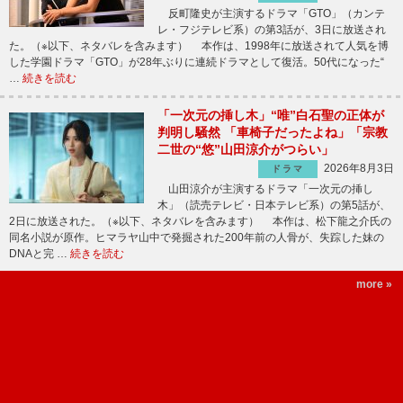
反町隆史が主演するドラマ「GTO」（カンテ
レ・フジテレビ系）の第3話が、3日に放送され
た。（※以下、ネタバレを含みます） 本作は、1998年に放送されて人気を博
した学園ドラマ「GTO」が28年ぶりに連続ドラマとして復活。50代になった“
…
続きを読む
「一次元の挿し木」“唯”白石聖の正体が
判明し騒然 「車椅子だったよね」「宗教
二世の“悠”山田涼介がつらい」
2026年8月3日
ドラマ
山田涼介が主演するドラマ「一次元の挿し
木」（読売テレビ・日本テレビ系）の第5話が、
2日に放送された。（※以下、ネタバレを含みます） 本作は、松下龍之介氏の
同名小説が原作。ヒマラヤ山中で発掘された200年前の人骨が、失踪した妹の
DNAと完 …
続きを読む
more »