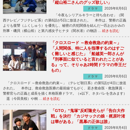
「縦山裕二さんのグッズ欲しい」
2026年8月6日
ドラマ
「今夜もシリアルキラーと待ち合わせ」（関
西テレビ／フジテレビ系）の第6話が5日に放送された。 本作は、警察の正義
よりも復讐（ふくしゅう）を優先し、秘密の共犯関係を結んだ一匹おおかみの
刑事・磯貝（横山裕）と第六感女子ヒナタ（関水渚）の物語 …
続きを読む
「クロスロード ～救命救急の約束～」
「人間関係、特に人を指導するのはすご
く難しいと感じた」「船越英一郎さんが
『刑事面に似ていると言われたことがあ
る』って、そりゃあ2時間ドラマの帝王だ
もの」
2026年8月6日
ドラマ
「クロスロード ～救命救急の約束～」（テレビ朝日系）の第5話が4日に放送
された。 本作は、救命救急医療の最前線でもがく、若き救命医・救急隊員・
警察官らの正義と成長を描く本格医療ドラマ。（※以下、ネタバレを含みます）
遥（今田美桜）や桐 …
続きを読む
「GTO」“鬼塚”反町隆史らが「告白大作
戦」を決行 「カジサックの娘・梶原叶渚
は華がある」「黒幕の正体は誰」
2026年8月4日
ドラマ