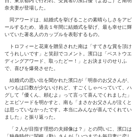
日、東京都内で行われ、受賞者の濱口優（よゐこ）と南明
奈夫妻が登場した。
同アワードは、結婚式を挙げることの素晴らしさをアピ
ールするため、過去１年間に結婚式を挙げ、最も幸せに輝
いていた著名人のカップルを表彰するもの。
トロフィーと花束を贈呈された南は「すてきな賞を頂け
てうれしいです」と笑顔でコメント。濱口は「ベストウエ
ディングアワード、取ったどー！」とお決まりのせりふ
で、喜びを爆発させた。
結婚式の思い出を聞かれた濱口が「明奈のお父さんが、
いつもは口数が少ないけれど、すごくしゃべっていて、ハ
グして『優くん、頼むよ』って言って喜んでくれました」
とエピソードを明かすと、南も「まさかお父さんが泣くと
は思っていなかったです。本当にみんなが喜んでくれてい
ました」と振り返った。
「２人が目指す理想の夫婦像は？」との問いに、濱口は
「独身時代に関根（勤）さんが『いつまでも毎日妻に恋し