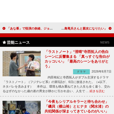
「あな番」で怪演の奈緒、ジョッキー姿で登場 「今年は街中で声を掛けられる機会が増えた」
ダチョウ倶楽部、貴景勝に新ギャグを披露 貴景勝「上島竜兵さんと親友になりたい」
芸能ニュース
NEWS
「ラストノート」“澄晴”寺西拓人の告白
シーンに反響集まる 「真っすぐな告白が
カッコいい」「最高のシーンをありがと
う」
2026年8月7日
ドラマ
内田有紀と寺西拓人がダブル主演するドラマ
「ラストノート」（フジテレビ系）の第5話が、6日に放送された。（※以下、
ネタバレを含みます） 本作は、環境も積み重ねてきた人生も全く違う、交わ
るはずのなかった歳の差の男女が静かに引かれ合い、人生で …
続きを読む
「今夜もシリアルキラーと待ち合わせ」
「磯貝（横山裕）とヒナタ（関水渚）の
共犯関係が深まってきているのがいい」