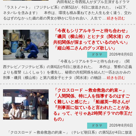
内田有紀と寺西拓人がダブル主演するドラマ
「ラストノート」（フジテレビ系）の第5話が、6日に放送された。（※以下、
ネタバレを含みます） 本作は、環境も積み重ねてきた人生も全く違う、交わ
るはずのなかった歳の差の男女が静かに引かれ合い、人生で …
続きを読む
「今夜もシリアルキラーと待ち合わせ」
「磯貝（横山裕）とヒナタ（関水渚）の
共犯関係が深まってきているのがいい」
「縦山裕二さんのグッズ欲しい」
2026年8月6日
ドラマ
「今夜もシリアルキラーと待ち合わせ」（関
西テレビ／フジテレビ系）の第6話が5日に放送された。 本作は、警察の正義
よりも復讐（ふくしゅう）を優先し、秘密の共犯関係を結んだ一匹おおかみの
刑事・磯貝（横山裕）と第六感女子ヒナタ（関水渚）の物語 …
続きを読む
「クロスロード ～救命救急の約束～」
「人間関係、特に人を指導するのはすご
く難しいと感じた」「船越英一郎さんが
『刑事面に似ていると言われたことがあ
る』って、そりゃあ2時間ドラマの帝王だ
もの」
2026年8月6日
ドラマ
「クロスロード ～救命救急の約束～」（テレビ朝日系）の第5話が4日に放送