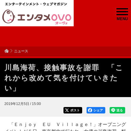
MENU
ニュース
川島海荷、接触事故を謝罪 「こ
れから改めて気を付けていきた
い」
2019年12月5日 / 15:00
ポスト
シェア
送る
「Ｅｎｊｏｙ ＥＵ Ｖｉｌｌａｇｅ！」オープニング