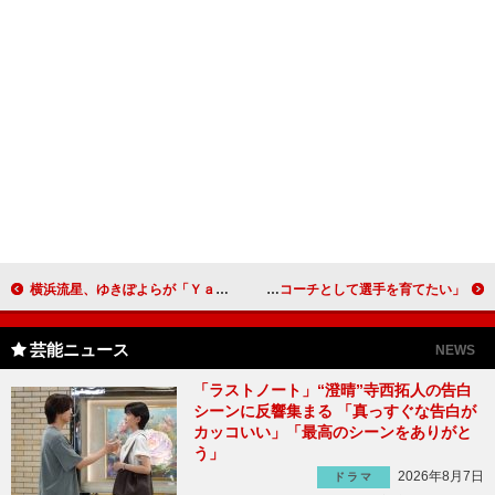
横浜流星、ゆきぽよらが「Ｙａｈｏｏ！検索大賞」を受賞 今田耕司「徳井くんが心労で痩せていて…」
安藤美姫「今ほしいのはスケートリンク」 「日本でコーチとして選手を育てたい」
芸能ニュース
NEWS
「ラストノート」“澄晴”寺西拓人の告白
シーンに反響集まる 「真っすぐな告白が
カッコいい」「最高のシーンをありがと
う」
2026年8月7日
ドラマ