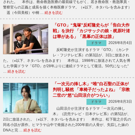
された。 本作は、救命救急医療の最前線でもがく、若き救命医・救急隊員・
警察官らの正義と成長を描く本格医療ドラマ。（※以下、ネタバレを含みます）
遥（今田美桜）や桐 …
続きを読む
「GTO」“鬼塚”反町隆史らが「告白大作
戦」を決行 「カジサックの娘・梶原叶渚
は華がある」「黒幕の正体は誰」
2026年8月4日
ドラマ
反町隆史が主演するドラマ「GTO」（カンテ
レ・フジテレビ系）の第3話が、3日に放送され
た。（※以下、ネタバレを含みます） 本作は、1998年に放送されて人気を博
した学園ドラマ「GTO」が28年ぶりに連続ドラマとして復活。50代になった“
…
続きを読む
「一次元の挿し木」“唯”白石聖の正体が
判明し騒然 「車椅子だったよね」「宗教
二世の“悠”山田涼介がつらい」
2026年8月3日
ドラマ
山田涼介が主演するドラマ「一次元の挿し
木」（読売テレビ・日本テレビ系）の第5話が、
2日に放送された。（※以下、ネタバレを含みます） 本作は、松下龍之介氏の
同名小説が原作。ヒマラヤ山中で発掘された200年前の人骨が、失踪した妹の
DNAと完 …
続きを読む