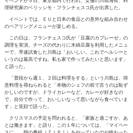
イベントが５日、東京都内で行われ、女優の川島海荷、料
理研究家のベリッシモ・フランチェスコ氏が出席した。
イベントでは、ＥＵと日本の食品との意外な組み合わせ
のペアリングメニューが楽しめる。
この日は、フランチェスコ氏が「豆腐のカプレーゼ」の
調理を実演。チーズの代わりに木綿豆腐を利用したメニュ
ーで、早速試食した川島は「おいしい。これでヘルシーと
いうのは最高ですね。私も家で作ってみたいと思います」
と語った。
「普段から週１、２回は料理をする」という川島は、得
意料理を尋ねられると「本物のシェフの前で言うのは恥ず
かしいのですが、ドライカレーなど。カレーが好きなの
で、自分で作って、おいしいなって思いながら食べていま
す」と笑顔で語った。
クリスマスの予定を問われると、「家族と過ごすか、あ
とは働きます」と語り、この１年については、「マイペー
スに…。朝の番組（ＺＩＰ！）をやっていたのが終わった