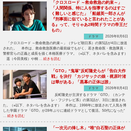
「クロスロード ～救命救急の約束～」
「人間関係、特に人を指導するのはすご
く難しいと感じた」「船越英一郎さんが
『刑事面に似ていると言われたことがあ
る』って、そりゃあ2時間ドラマの帝王だ
もの」
2026年8月6日
ドラマ
「クロスロード ～救命救急の約束～」（テレビ朝日系）の第5話が4日に放送
された。 本作は、救命救急医療の最前線でもがく、若き救命医・救急隊員・
警察官らの正義と成長を描く本格医療ドラマ。（※以下、ネタバレを含みます）
遥（今田美桜）や桐 …
続きを読む
「GTO」“鬼塚”反町隆史らが「告白大作
戦」を決行 「カジサックの娘・梶原叶渚
は華がある」「黒幕の正体は誰」
2026年8月4日
ドラマ
反町隆史が主演するドラマ「GTO」（カンテ
レ・フジテレビ系）の第3話が、3日に放送され
た。（※以下、ネタバレを含みます） 本作は、1998年に放送されて人気を博
した学園ドラマ「GTO」が28年ぶりに連続ドラマとして復活。50代になった“
…
続きを読む
「一次元の挿し木」“唯”白石聖の正体が