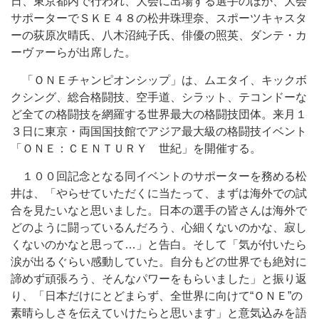
日、東京都内で行われ、大会に出場する選手のほか、大会
サポーターでＳＫＥ４８の松井珠理奈、スポーツキャスタ
ーの荻原次晴氏、八木沼純子氏、俳優の照英、ダンテ・カ
ーヴァーらが出席した。
「ＯＮＥチャンピオンシップ」は、ムエタイ、キックボ
クシング、総合格闘技、空手道、シラット、テコンドーな
ど全ての格闘技を網羅する世界最大の格闘技団体。来月１
３日に東京・両国国技館でアジア最大級の格闘技イベント
「ＯＮＥ：ＣＥＮＴＵＲＹ 世紀」を開催する。
１００回記念となる同イベントのサポーターを務める松
井は、「やらせていただくに当たって、まずは海外での試
合を見たいなと思いました。日本の選手の皆さんは海外で
どのように闘っているんだろう、心細くないのかな、寂し
くないのかなと思って…」と告白。そして「気が付いたら
涙が出るぐらい感動していた。自分もどの世界でも絶対に
諦めず頑張ろう、そんなパワーをもらいました」と振り返
り、「日本だけにとどまらず、全世界に向けて“ＯＮＥ”の
素晴らしさを伝えていけたらと思います」と意気込みを語