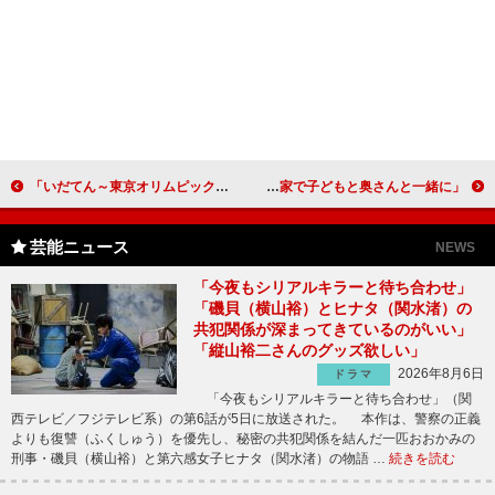
「いだてん～東京オリムピック噺（ばなし）～」に杉咲花が再登場 「大好きな現場にまだまだいられる！」
香取慎吾、クリスマスケーキをプロデュース 今年のクリスマスは「家で子どもと奥さんと一緒に」
芸能ニュース
NEWS
「今夜もシリアルキラーと待ち合わせ」
「磯貝（横山裕）とヒナタ（関水渚）の
共犯関係が深まってきているのがいい」
「縦山裕二さんのグッズ欲しい」
2026年8月6日
ドラマ
「今夜もシリアルキラーと待ち合わせ」（関
西テレビ／フジテレビ系）の第6話が5日に放送された。 本作は、警察の正義
よりも復讐（ふくしゅう）を優先し、秘密の共犯関係を結んだ一匹おおかみの
刑事・磯貝（横山裕）と第六感女子ヒナタ（関水渚）の物語 …
続きを読む