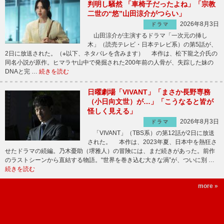
判明し騒然 「車椅子だったよね」「宗教
二世の“悠”山田涼介がつらい」
2026年8月3日
ドラマ
山田涼介が主演するドラマ「一次元の挿し
木」（読売テレビ・日本テレビ系）の第5話が、
2日に放送された。（※以下、ネタバレを含みます） 本作は、松下龍之介氏の
同名小説が原作。ヒマラヤ山中で発掘された200年前の人骨が、失踪した妹の
DNAと完 …
続きを読む
日曜劇場「VIVANT」「まさか長野専務
（小日向文世）が…」「こうなると皆が
怪しく見える」
2026年8月3日
ドラマ
「VIVANT」（TBS系）の第12話が2日に放送
された。 本作は、2023年夏、日本中を熱狂さ
せたドラマの続編。乃木憂助（堺雅人）の冒険には、まだ続きがあった。前作
のラストシーンから直結する物語。“世界を巻き込む大きな渦”が、ついに別 …
続きを読む
more »