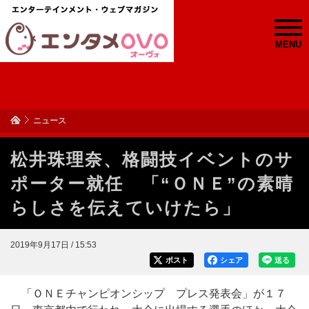
MENU
ニュース
松井珠理奈、格闘技イベントのサ
ポーター就任 「“ＯＮＥ”の素晴
らしさを伝えていけたら」
2019年9月17日 / 15:53
ポスト
シェア
送る
「ＯＮＥチャンピオンシップ プレス発表会」が１７