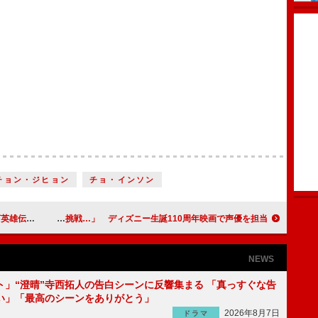
チョン・ジヒョン
チョ・インソン
舞台が開幕
中山優馬「１人暮らしで料理にも初挑戦…」 ディズニー生誕110周年映画で声優を担当
NEWS
ト」“澄晴”寺西拓人の告白シーンに反響集まる 「真っすぐな告
い」「最高のシーンをありがとう」
2026年8月7日
ドラマ