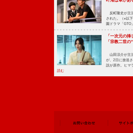
反町隆史が主演
された。（※以
園ドラマ「GTO
「一次元の挿
「宗教二世の
山田涼介が主演
が、2日に放送
説が原作。ヒマラ
読む