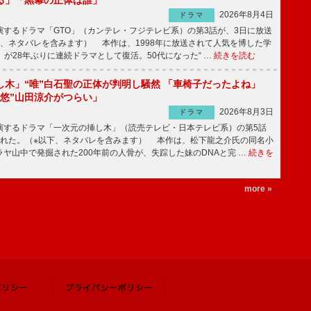
2026年8月4日
ドラマ
するドラマ「GTO」（カンテレ・フジテレビ系）の第3話が、3日に放送
下、ネタバレを含みます） 本作は、1998年に放送されて人気を博した学
」が28年ぶりに連続ドラマとして復活。50代になった“ …
続きを読む
し木」“唯”白石聖の正体が判明し騒然 「車椅子だったよね」
“悠”山田涼介がつらい」
2026年8月3日
ドラマ
するドラマ「一次元の挿し木」（読売テレビ・日本テレビ系）の第5話
された。（※以下、ネタバレを含みます） 本作は、松下龍之介氏の同名小
ヤ山中で発掘された200年前の人骨が、失踪した妹のDNAと完 …
続きを
more »