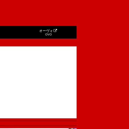
オーヴォ
OVO