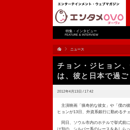
特集・インタビュー
FEATURE & INTERVIEW
ニュース
チョン・ジヒョン、
は、彼と日本で過ご
2012年4月13日 / 17:42
主演映画「猟奇的な彼女」や「僕の彼
ヒョンが13日、外資系銀行に勤めるチ
同日、ソウル市内のホテルで挙式前に
は別の、シルバー系のレースをあしら