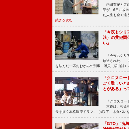
内田有紀と寺西
話が、6日に放
た人生も全く違
続きを読む
「今夜もシリ
渚）の共犯関
い」
「今夜もシリア
放送された。 
を結んだ一匹おおかみの刑事・磯貝（横山裕）
「クロスロー
ごく難しいと
とがある』っ
「クロスロード
本作は、救命救
長を描く本格医療ドラマ。（※以下、ネタバレ
「GTO」“
叶渚は華があ