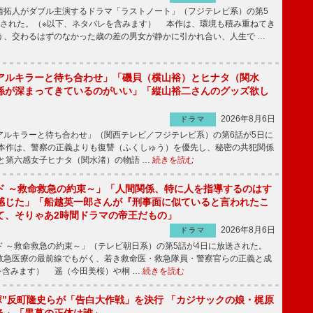
拓人がダブル主演するドラマ「ラストノート」（フジテレビ系）の第5
送された。（※以下、ネタバレを含みます） 本作は、環境も積み重ねてき
う、交わるはずのなかった歳の差の男女が静かに引かれ合い、人生で …
アルキラーと待ち合わせ」「磯貝（横山裕）とヒナタ（関水
係が深まってきているのがいい」「縦山裕二さんのグッズ欲し
2026年8月6日
ドラマ
ルキラーと待ち合わせ」（関西テレビ／フジテレビ系）の第6話が5日に
本作は、警察の正義よりも復讐（ふくしゅう）を優先し、秘密の共犯関係
と第六感女子ヒナタ（関水渚）の物語 …
続きを読む
ド ～救命救急の約束～」「人間関係、特に人を指導するのはす
感じた」「船越英一郎さんが『刑事面に似ていると言われたこ
て、そりゃあ2時間ドラマの帝王だもの」
2026年8月6日
ドラマ
 ～救命救急の約束～」（テレビ朝日系）の第5話が4日に放送された。
急医療の最前線でもがく、若き救命医・救急隊員・警察官らの正義と成
を含みます） 遥（今田美桜）や桐 …
続きを読む
鬼塚”反町隆史らが「告白大作戦」を決行 「カジサックの娘・梶原
る」「黒幕の正体は誰」