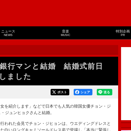
ニュース
音楽
特別企画
NEWS
MUSIC
PR
銀行マンと結婚 結婚式前日
しました
ポスト
シェア
送る
女を紹介します」などで日本でも人気の韓国女優チョン・ジ
ェ・ジュンヒョクさんと結婚。
行われた会見でチョン・ジヒョンは、ウエディングドレスと
った白いロングキャミソールドレス姿で登場し「本当に緊張し