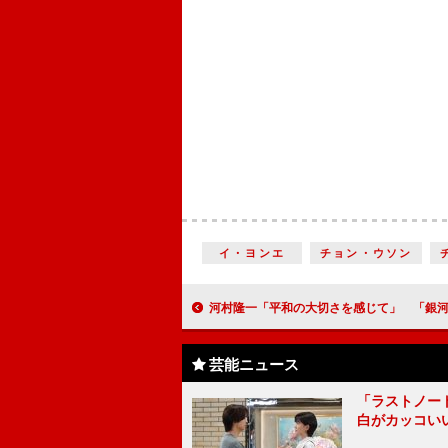
イ・ヨンエ
チョン・ウソン
河村隆一「平和の大切さを感じて」 「銀河英雄伝説」第二章の
芸能ニュース
「ラストノー
白がカッコい