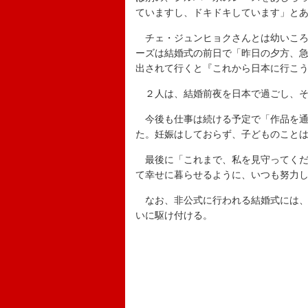
ていますし、ドキドキしています」と
チェ・ジュンヒョクさんとは幼いころ
ーズは結婚式の前日で「昨日の夕方、
出されて行くと『これから日本に行こ
２人は、結婚前夜を日本で過ごし、そ
今後も仕事は続ける予定で「作品を通
た。妊娠はしておらず、子どものこと
最後に「これまで、私を見守ってくださ
て幸せに暮らせるように、いつも努力
なお、非公式に行われる結婚式には、イ
いに駆け付ける。