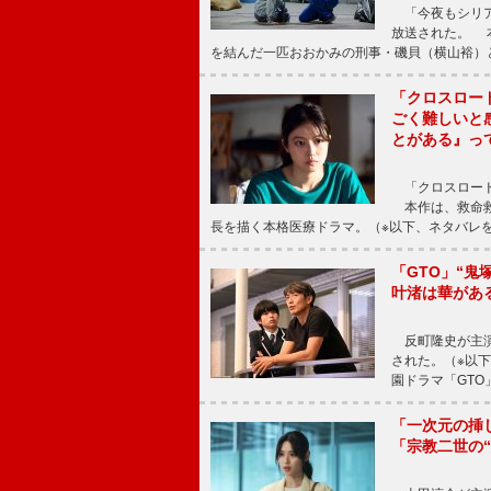
「今夜もシリア
放送された。 
を結んだ一匹おおかみの刑事・磯貝（横山裕）
「クロスロー
ごく難しいと
とがある』っ
「クロスロード
本作は、救命救
長を描く本格医療ドラマ。（※以下、ネタバレ
「GTO」“
叶渚は華があ
反町隆史が主演
された。（※以
園ドラマ「GTO
「一次元の挿
「宗教二世の