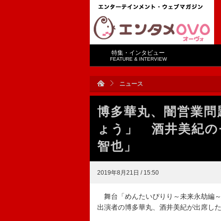
特集・インタビュー
FEATURE & INTERVIEW
ニュース
博多華丸、闇営業問
ょう」 酒井美紀の
智也」
2019年8月21日 / 15:50
舞台「めんたいぴりり～未来永劫編～
出演者の博多華丸、酒井美紀が出席し