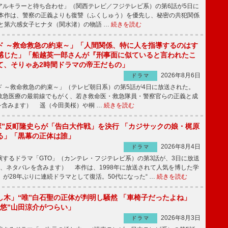
ルキラーと待ち合わせ」（関西テレビ／フジテレビ系）の第6話が5日に
本作は、警察の正義よりも復讐（ふくしゅう）を優先し、秘密の共犯関係
と第六感女子ヒナタ（関水渚）の物語 …
続きを読む
ド ～救命救急の約束～」「人間関係、特に人を指導するのはす
感じた」「船越英一郎さんが『刑事面に似ていると言われたこ
て、そりゃあ2時間ドラマの帝王だもの」
2026年8月6日
ドラマ
 ～救命救急の約束～」（テレビ朝日系）の第5話が4日に放送された。
急医療の最前線でもがく、若き救命医・救急隊員・警察官らの正義と成
を含みます） 遥（今田美桜）や桐 …
続きを読む
鬼塚”反町隆史らが「告白大作戦」を決行 「カジサックの娘・梶原
る」「黒幕の正体は誰」
2026年8月4日
ドラマ
するドラマ「GTO」（カンテレ・フジテレビ系）の第3話が、3日に放送
下、ネタバレを含みます） 本作は、1998年に放送されて人気を博した学
」が28年ぶりに連続ドラマとして復活。50代になった“ …
続きを読む
し木」“唯”白石聖の正体が判明し騒然 「車椅子だったよね」
“悠”山田涼介がつらい」
2026年8月3日
ドラマ