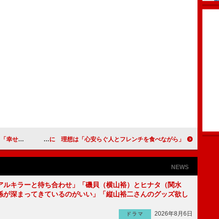
良かった」
大野いと、撮影を通してワイン好きに 理想は「心安らぐ人とフレンチを食べながら」
NEWS
アルキラーと待ち合わせ」「磯貝（横山裕）とヒナタ（関水
係が深まってきているのがいい」「縦山裕二さんのグッズ欲し
2026年8月6日
ドラマ