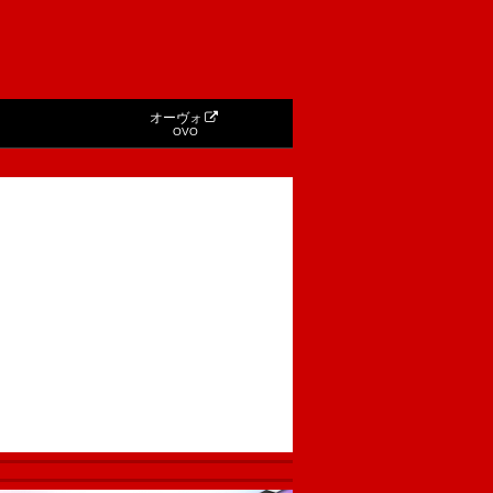
オーヴォ
OVO