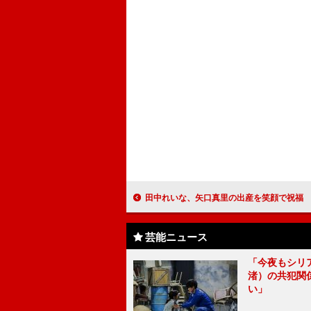
田中れいな、矢口真里の出産を笑顔で祝福 「幸せになってくれて
芸能ニュース
「今夜もシリ
渚）の共犯関
い」