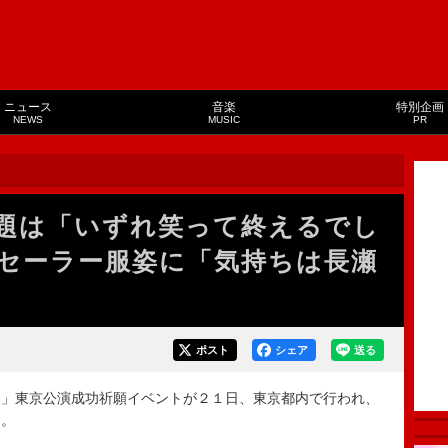
ニュース
音楽
特別企画
NEWS
MUSIC
PR
題は「いずれ笑って終えるでし
セーラー服姿に「気持ちは長瀬
ポスト
シェア
送る
」東京公演成功祈願イベントが２１日、東京都内で行われ、
た。