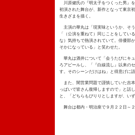
川原健氏の『明太子をつくった男』を
初演された舞台が、新作となって東京
生きざまを描く。
主演の華丸は「現実味というか、そう
「（公演を重ねて）同じことをしてい
な）気持ちで熱演されていて。俳優部
そかになっている」と笑わせた。
華丸は酒井について「会うたびにキュ
ろアピールし、「『白線流し』以来の
す。そのシーンだけはね」と得意げに
また、闇営業問題で謹慎していた吉本
っぱいで皆さん復帰しますので」と話
と、「どちらもぴりりとしますが、い
舞台は都内・明治座で９月２２日～２