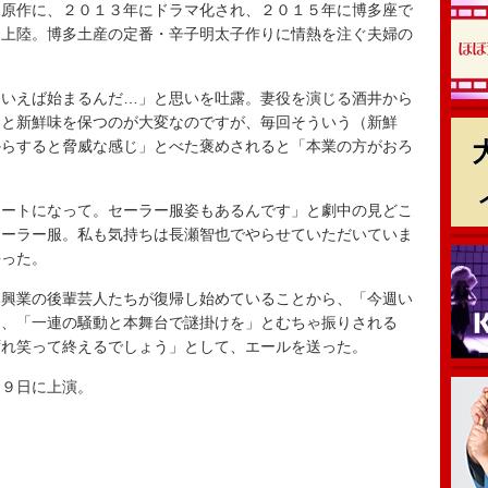
原作に、２０１３年にドラマ化され、２０１５年に博多座で
初上陸。博多土産の定番・辛子明太子作りに情熱を注ぐ夫婦の
いえば始まるんだ…」と思いを吐露。妻役を演じる酒井から
ると新鮮味を保つのが大変なのですが、毎回そういう（新鮮
からすると脅威な感じ」とべた褒めされると「本業の方がおろ
ートになって。セーラー服姿もあるんです」と劇中の見どこ
セーラー服。私も気持ちは長瀬智也でやらせていただいていま
語った。
興業の後輩芸人たちが復帰し始めていることから、「今週い
し、「一連の騒動と本舞台で謎掛けを」とむちゃ振りされる
ずれ笑って終えるでしょう」として、エールを送った。
９日に上演。