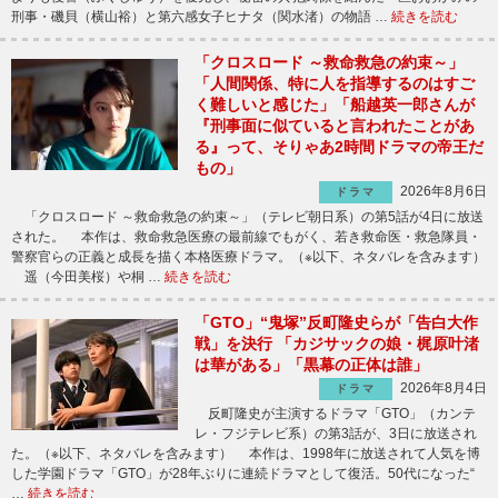
刑事・磯貝（横山裕）と第六感女子ヒナタ（関水渚）の物語 …
続きを読む
「クロスロード ～救命救急の約束～」
「人間関係、特に人を指導するのはすご
く難しいと感じた」「船越英一郎さんが
『刑事面に似ていると言われたことがあ
る』って、そりゃあ2時間ドラマの帝王だ
もの」
2026年8月6日
ドラマ
「クロスロード ～救命救急の約束～」（テレビ朝日系）の第5話が4日に放送
された。 本作は、救命救急医療の最前線でもがく、若き救命医・救急隊員・
警察官らの正義と成長を描く本格医療ドラマ。（※以下、ネタバレを含みます）
遥（今田美桜）や桐 …
続きを読む
「GTO」“鬼塚”反町隆史らが「告白大作
戦」を決行 「カジサックの娘・梶原叶渚
は華がある」「黒幕の正体は誰」
2026年8月4日
ドラマ
反町隆史が主演するドラマ「GTO」（カンテ
レ・フジテレビ系）の第3話が、3日に放送され
た。（※以下、ネタバレを含みます） 本作は、1998年に放送されて人気を博
した学園ドラマ「GTO」が28年ぶりに連続ドラマとして復活。50代になった“
…
続きを読む