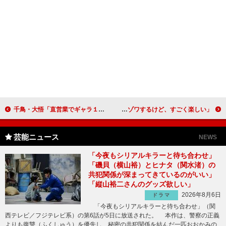
千鳥・大悟「直営業でギャラ１億円だったら」 ノブ「闇営業問題は東国原さんに聞いてください」
佐々木希、“むし歯菌”の水族館をアピール 「ゾワゾワするけど、すごく楽しい」
芸能ニュース
NEWS
「今夜もシリアルキラーと待ち合わせ」
「磯貝（横山裕）とヒナタ（関水渚）の
共犯関係が深まってきているのがいい」
「縦山裕二さんのグッズ欲しい」
2026年8月6日
ドラマ
「今夜もシリアルキラーと待ち合わせ」（関
西テレビ／フジテレビ系）の第6話が5日に放送された。 本作は、警察の正義
よりも復讐（ふくしゅう）を優先し、秘密の共犯関係を結んだ一匹おおかみの