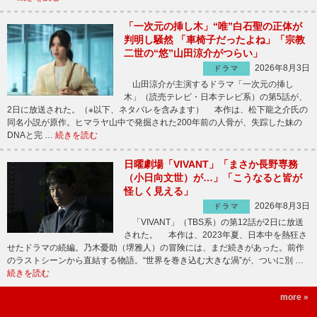
「一次元の挿し木」“唯”白石聖の正体が
判明し騒然 「車椅子だったよね」「宗教
二世の“悠”山田涼介がつらい」
2026年8月3日
ドラマ
山田涼介が主演するドラマ「一次元の挿し
木」（読売テレビ・日本テレビ系）の第5話が、
2日に放送された。（※以下、ネタバレを含みます） 本作は、松下龍之介氏の
同名小説が原作。ヒマラヤ山中で発掘された200年前の人骨が、失踪した妹の
DNAと完 …
続きを読む
日曜劇場「VIVANT」「まさか長野専務
（小日向文世）が…」「こうなると皆が
怪しく見える」
2026年8月3日
ドラマ
「VIVANT」（TBS系）の第12話が2日に放送
された。 本作は、2023年夏、日本中を熱狂さ
せたドラマの続編。乃木憂助（堺雅人）の冒険には、まだ続きがあった。前作
のラストシーンから直結する物語。“世界を巻き込む大きな渦”が、ついに別 …
続きを読む
more »