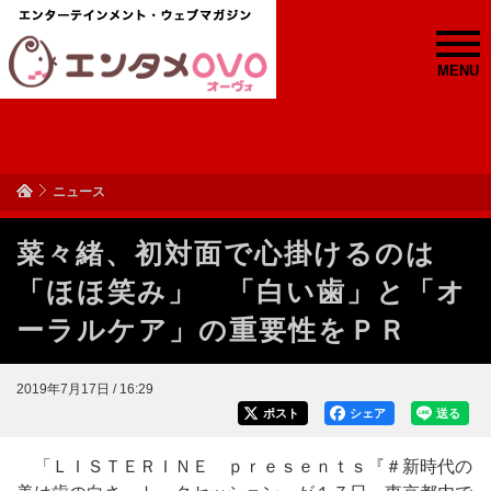
MENU
ニュース
菜々緒、初対面で心掛けるのは
「ほほ笑み」 「白い歯」と「オ
ーラルケア」の重要性をＰＲ
2019年7月17日 / 16:29
ポスト
シェア
送る
「ＬＩＳＴＥＲＩＮＥ ｐｒｅｓｅｎｔｓ『＃新時代の