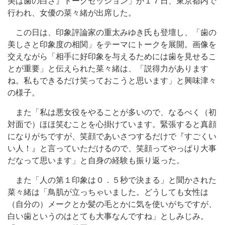
美は歯の白さ』トークセッション」が１７日、東京都内で
行われ、女優の菜々緒が出席した。
この日は、印象評論家の重太みゆき氏も登壇し、「歯の
美しさと印象度の相関」をテーマにトークを展開。画像を
交えながら「相手に好印象を与えるためには歯を見せるこ
とが重要」と伝えられた菜々緒は、「説得力があります
ね。私もできるだけ笑っておこうと思います」と興味津々
の様子。
また「私は悪女役をやることが多いので、なるべく（初
対面で）ほほ笑むことを心掛けています。緊張すると真顔
になりがちですが、笑顔であいさつするだけで『すごくい
い人！』と言っていただけるので、笑顔ってやっぱり大事
だなって思います」と自身の経験も振り返った。
また「人の第１印象は０．５秒で決まる」と聞かされた
菜々緒は「鳥肌が立っちゃいました。どうしても女性は
（自分の）メークとか髪の毛とかに気を使いがちですが、
白い歯というのはとても大事なんですね」としみじみ。