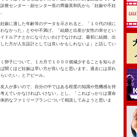
性診療センター・副センター長の齊藤英和氏から「妊娠や不妊
た。
妊娠に適した年齢等のデータを示されると、「１０代の頃に
らわなかった」とやや不満げ。「結婚と出産が女性の幸せとい
アイドルアナとかになりたいわけでなければ、最初に結婚、出
指した方が人生設計としては良いかもしれないよ』と話してい
く卵子について、１カ月で１０００個減少することを知らさ
けば聞くほど妊娠は早い方が良いなと思います。過去には戻れ
もらいたい」とアピール。
友人が多いので、自分の中ではある程度の知識や危機感を持
に考えていかなければいけない」とし、「こればっかりは運命
具体的なファミリープランについて相談してみようと思いま