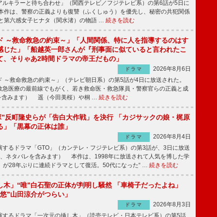
ルキラーと待ち合わせ」（関西テレビ／フジテレビ系）の第6話が5日に
本作は、警察の正義よりも復讐（ふくしゅう）を優先し、秘密の共犯関係
と第六感女子ヒナタ（関水渚）の物語 …
続きを読む
ド ～救命救急の約束～」「人間関係、特に人を指導するのはす
感じた」「船越英一郎さんが『刑事面に似ていると言われたこ
て、そりゃあ2時間ドラマの帝王だもの」
2026年8月6日
ドラマ
 ～救命救急の約束～」（テレビ朝日系）の第5話が4日に放送された。
急医療の最前線でもがく、若き救命医・救急隊員・警察官らの正義と成
を含みます） 遥（今田美桜）や桐 …
続きを読む
鬼塚”反町隆史らが「告白大作戦」を決行 「カジサックの娘・梶原
る」「黒幕の正体は誰」
2026年8月4日
ドラマ
するドラマ「GTO」（カンテレ・フジテレビ系）の第3話が、3日に放送
下、ネタバレを含みます） 本作は、1998年に放送されて人気を博した学
」が28年ぶりに連続ドラマとして復活。50代になった“ …
続きを読む
し木」“唯”白石聖の正体が判明し騒然 「車椅子だったよね」
“悠”山田涼介がつらい」
2026年8月3日
ドラマ
するドラマ「一次元の挿し木」（読売テレビ・日本テレビ系）の第5話