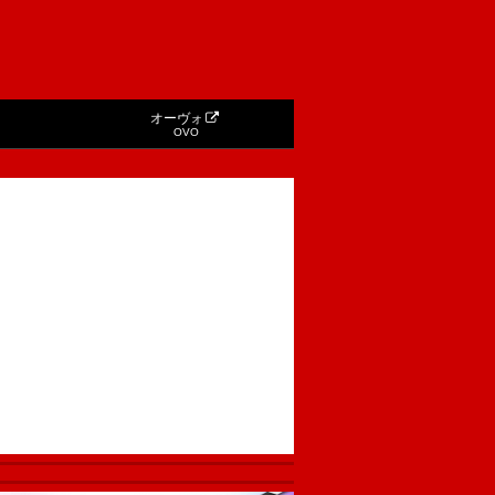
オーヴォ
OVO