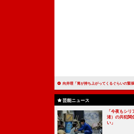
向井理「胃が持ち上がってくるぐらいの緊張感」 主演舞台「美しく青
芸能ニュース
「今夜もシリ
渚）の共犯関
い」