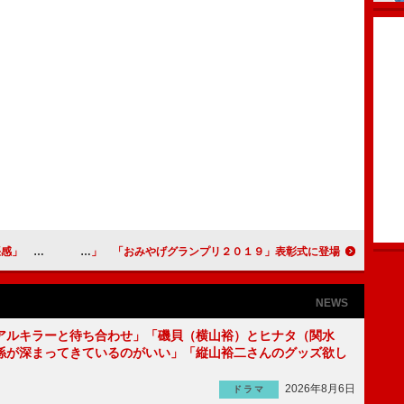
く」が開幕
風間トオル「思い出のおみやげは国産フカヒレ」 「おみやげグランプリ２０１９」表彰式に登場
NEWS
アルキラーと待ち合わせ」「磯貝（横山裕）とヒナタ（関水
係が深まってきているのがいい」「縦山裕二さんのグッズ欲し
2026年8月6日
ドラマ