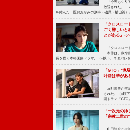
「今夜もシリア
放送された。 
を結んだ一匹おおかみの刑事・磯貝（横山裕）
「クロスロー
ごく難しいと
とがある』っ
「クロスロード
本作は、救命救
長を描く本格医療ドラマ。（※以下、ネタバレ
「GTO」“
叶渚は華があ
反町隆史が主演
された。（※以
園ドラマ「GTO
「一次元の挿
「宗教二世の
山田涼介が主演