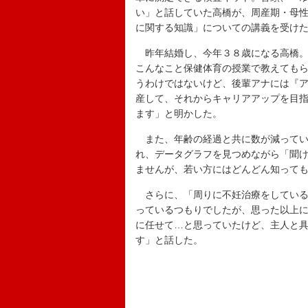
い」と話していた高橋が、周産期・母
に関する知識」についての講義を受け
昨年結婚し、今年３８歳になる高橋。
こんなこと保健体育の授業で教えても
うわけではないけど、後輩アナには『
産して、それからキャリアアップを目
ます」と明かした。
また、年齢の経過と共に数が減ってい
れ、データグラフを見つめながら「聞
ませんが、若い方にはどんどん知って
さらに、「周りに不妊治療をしている
っているつもりでしたが、思った以上
に任せて…と思っていたけど、主人と
す」と話した。