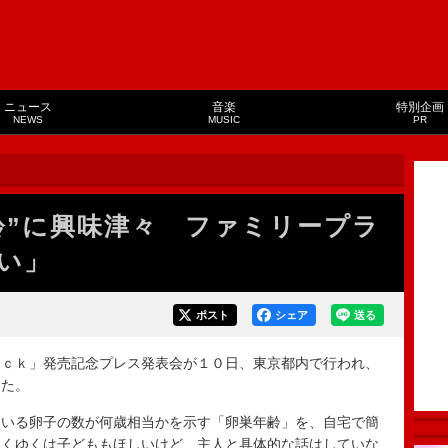
ニュース
音楽
特別企画
NEWS
MUSIC
PR
齢”に興味津々 ファミリープラ
い」
ポスト
シェア
送る
ｃｋ」発売記念プレス発表会が１０日、東京都内で行われ、
した。
いる卵子の数が何歳相当かを示す「卵巣年齢」を、自宅で簡
ゆくゆくは子どももほしいけど、主人と具体的な話はしていな