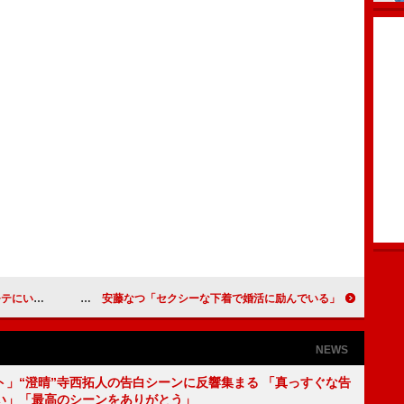
もうたんや」
飯豊まりえ「すごく癒やされる森に行きたい」 安藤なつ「セクシーな下着で婚活に励んでいる」
NEWS
ト」“澄晴”寺西拓人の告白シーンに反響集まる 「真っすぐな告
い」「最高のシーンをありがとう」