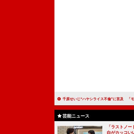
千原せいじ“ハヤシライス不倫”に言及 「モテにいったんちゃう、モテて
芸能ニュース
「ラストノー
白がカッコい