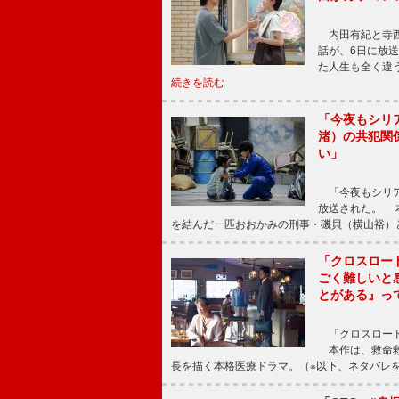
内田有紀と寺西
話が、6日に放
た人生も全く違
続きを読む
「今夜もシリ
渚）の共犯関
い」
「今夜もシリア
放送された。 
を結んだ一匹おおかみの刑事・磯貝（横山裕）
「クロスロー
ごく難しいと
とがある』っ
「クロスロード
本作は、救命救
長を描く本格医療ドラマ。（※以下、ネタバレ