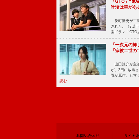
「GTO」“
叶渚は華があ
反町隆史が主演
された。（※以
園ドラマ「GTO
「一次元の挿
「宗教二世の
山田涼介が主演
が、2日に放送
説が原作。ヒマラ
読む