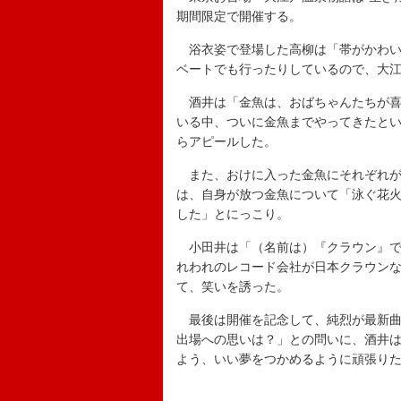
期間限定で開催する。
浴衣姿で登場した高柳は「帯がかわい
ベートでも行ったりしているので、大
酒井は「金魚は、おばちゃんたちが喜
いる中、ついに金魚までやってきたと
らアピールした。
また、おけに入った金魚にそれぞれが
は、自身が放つ金魚について「泳ぐ花
した」とにっこり。
小田井は「（名前は）『クラウン』で
れわれのレコード会社が日本クラウン
て、笑いを誘った。
最後は開催を記念して、純烈が最新曲
出場への思いは？」との問いに、酒井
よう、いい夢をつかめるように頑張り