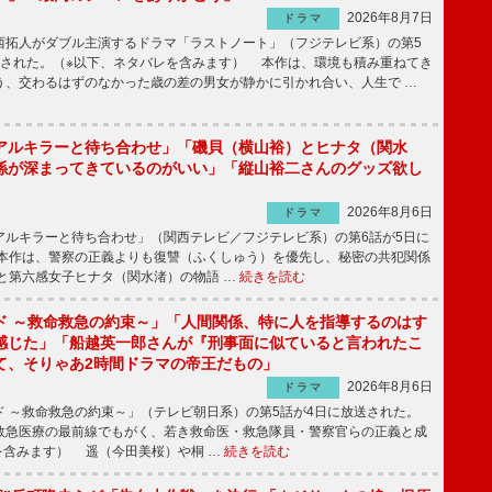
2026年8月7日
ドラマ
拓人がダブル主演するドラマ「ラストノート」（フジテレビ系）の第5
送された。（※以下、ネタバレを含みます） 本作は、環境も積み重ねてき
う、交わるはずのなかった歳の差の男女が静かに引かれ合い、人生で …
アルキラーと待ち合わせ」「磯貝（横山裕）とヒナタ（関水
係が深まってきているのがいい」「縦山裕二さんのグッズ欲し
2026年8月6日
ドラマ
ルキラーと待ち合わせ」（関西テレビ／フジテレビ系）の第6話が5日に
本作は、警察の正義よりも復讐（ふくしゅう）を優先し、秘密の共犯関係
と第六感女子ヒナタ（関水渚）の物語 …
続きを読む
ド ～救命救急の約束～」「人間関係、特に人を指導するのはす
感じた」「船越英一郎さんが『刑事面に似ていると言われたこ
て、そりゃあ2時間ドラマの帝王だもの」
2026年8月6日
ドラマ
 ～救命救急の約束～」（テレビ朝日系）の第5話が4日に放送された。
急医療の最前線でもがく、若き救命医・救急隊員・警察官らの正義と成
を含みます） 遥（今田美桜）や桐 …
続きを読む