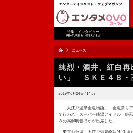
特集・インタビュー
FEATURE & INTERVIEW
ニュース
純烈・酒井、紅白再
い」 ＳＫＥ４８・
2019年6月24日 / 14:59
「大江戸温泉金魚物語」～金魚祭りア
で行われ、スーパー銭湯アイドル・純
８の高柳明音ほかが出席した。
東京お台場 大江戸温泉物語は“生きた