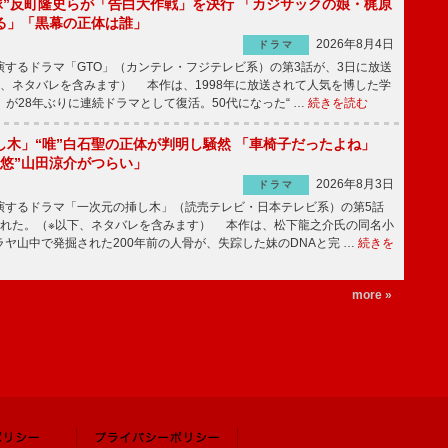
鬼塚”反町隆史らが「告白大作戦」を決行 「カジサックの娘・梶原
る」「黒幕の正体は誰」
2026年8月4日
ドラマ
するドラマ「GTO」（カンテレ・フジテレビ系）の第3話が、3日に放送
下、ネタバレを含みます） 本作は、1998年に放送されて人気を博した学
」が28年ぶりに連続ドラマとして復活。50代になった“ …
続きを読む
し木」“唯”白石聖の正体が判明し騒然 「車椅子だったよね」
“悠”山田涼介がつらい」
2026年8月3日
ドラマ
するドラマ「一次元の挿し木」（読売テレビ・日本テレビ系）の第5話
された。（※以下、ネタバレを含みます） 本作は、松下龍之介氏の同名小
ヤ山中で発掘された200年前の人骨が、失踪した妹のDNAと完 …
続きを
more »