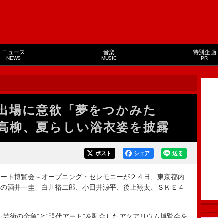
ニュース
音楽
特別企画
NEWS
MUSIC
PR
出場に意欲「夢をつかみた
高柳、夏らしい浴衣姿を披露
ポスト
シェア
送る
ート博覧会～オープニング・セレモニーが２４日、東京都内
烈の酒井一圭、白川裕二郎、小田井涼平、後上翔太、ＳＫＥ４
芸術の金魚”と“現代アート”を融合したアクアリウム博覧会を