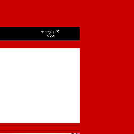
オーヴォ
OVO