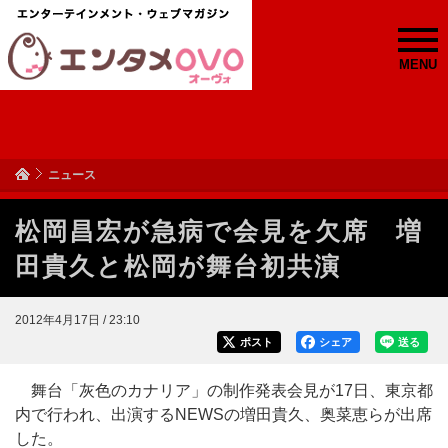
MENU
ニュース
松岡昌宏が急病で会見を欠席 増
田貴久と松岡が舞台初共演
2012年4月17日 / 23:10
ポスト
シェア
送る
舞台「灰色のカナリア」の制作発表会見が17日、東京都
内で行われ、出演するNEWSの増田貴久、奥菜恵らが出席
した。