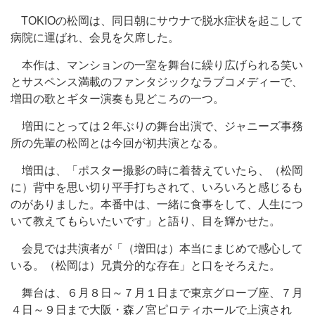
TOKIOの松岡は、同日朝にサウナで脱水症状を起こして
病院に運ばれ、会見を欠席した。
本作は、マンションの一室を舞台に繰り広げられる笑い
とサスペンス満載のファンタジックなラブコメディーで、
増田の歌とギター演奏も見どころの一つ。
増田にとっては２年ぶりの舞台出演で、ジャニーズ事務
所の先輩の松岡とは今回が初共演となる。
増田は、「ポスター撮影の時に着替えていたら、（松岡
に）背中を思い切り平手打ちされて、いろいろと感じるも
のがありました。本番中は、一緒に食事をして、人生につ
いて教えてもらいたいです」と語り、目を輝かせた。
会見では共演者が「（増田は）本当にまじめで感心して
いる。（松岡は）兄貴分的な存在」と口をそろえた。
舞台は、６月８日～７月１日まで東京グローブ座、７月
４日～９日まで大阪・森ノ宮ピロティホールで上演され