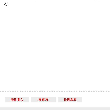
る。
増田貴久
奥菜恵
松岡昌宏