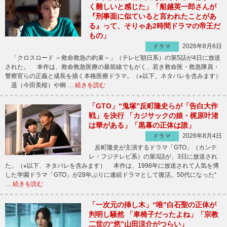
く難しいと感じた」「船越英一郎さんが
『刑事面に似ていると言われたことがあ
る』って、そりゃあ2時間ドラマの帝王だ
もの」
2026年8月6日
ドラマ
「クロスロード ～救命救急の約束～」（テレビ朝日系）の第5話が4日に放送
された。 本作は、救命救急医療の最前線でもがく、若き救命医・救急隊員・
警察官らの正義と成長を描く本格医療ドラマ。（※以下、ネタバレを含みます）
遥（今田美桜）や桐 …
続きを読む
「GTO」“鬼塚”反町隆史らが「告白大作
戦」を決行 「カジサックの娘・梶原叶渚
は華がある」「黒幕の正体は誰」
2026年8月4日
ドラマ
反町隆史が主演するドラマ「GTO」（カンテ
レ・フジテレビ系）の第3話が、3日に放送され
た。（※以下、ネタバレを含みます） 本作は、1998年に放送されて人気を博
した学園ドラマ「GTO」が28年ぶりに連続ドラマとして復活。50代になった“
…
続きを読む
「一次元の挿し木」“唯”白石聖の正体が
判明し騒然 「車椅子だったよね」「宗教
二世の“悠”山田涼介がつらい」