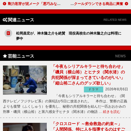
剛力彩芽が泥メーク「悪巧みな表情を作った」 人生最大のうそは父へのバレンタインチョコ
ＡＫＢ秋元と宮澤“爽やかコンビ”宣言 すぐにクールダウンできる商品に興奮
関連ニュース
RELATED NEWS
松岡昌宏が、神木隆之介を絶賛 現役高校生の神木隆之介は料理に
夢中
芸能ニュース
NEWS
「今夜もシリアルキラーと待ち合わせ」
「磯貝（横山裕）とヒナタ（関水渚）の
共犯関係が深まってきているのがいい」
「縦山裕二さんのグッズ欲しい」
2026年8月6日
ドラマ
「今夜もシリアルキラーと待ち合わせ」（関
西テレビ／フジテレビ系）の第6話が5日に放送された。 本作は、警察の正義
よりも復讐（ふくしゅう）を優先し、秘密の共犯関係を結んだ一匹おおかみの
刑事・磯貝（横山裕）と第六感女子ヒナタ（関水渚）の物語 …
続きを読む
「クロスロード ～救命救急の約束～」
「人間関係、特に人を指導するのはすご