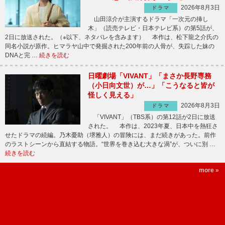
2026年8月3日
ドラマ
山田涼介が主演するドラマ「一次元の挿し
木」（読売テレビ・日本テレビ系）の第5話が、
2日に放送された。（※以下、ネタバレを含みます） 本作は、松下龍之介氏の
同名小説が原作。ヒマラヤ山中で発掘された200年前の人骨が、失踪した妹の
DNAと完 …
続きを読む
日曜劇場「VIVANT」「まさか長野専務
（小日向文世）が…」「こうなると皆が
怪しく見える」
2026年8月3日
ドラマ
「VIVANT」（TBS系）の第12話が2日に放送
された。 本作は、2023年夏、日本中を熱狂さ
せたドラマの続編。乃木憂助（堺雅人）の冒険には、まだ続きがあった。前作
のラストシーンから直結する物語。“世界を巻き込む大きな渦”が、ついに別 …
続きを読む
more »