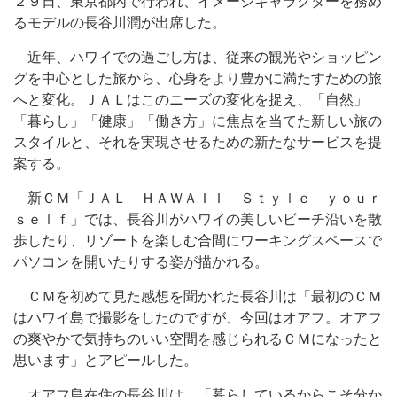
２９日、東京都内で行われ、イメージキャラクターを務め
るモデルの長谷川潤が出席した。
近年、ハワイでの過ごし方は、従来の観光やショッピン
グを中心とした旅から、心身をより豊かに満たすための旅
へと変化。ＪＡＬはこのニーズの変化を捉え、「自然」
「暮らし」「健康」「働き方」に焦点を当てた新しい旅の
スタイルと、それを実現させるための新たなサービスを提
案する。
新ＣＭ「ＪＡＬ ＨＡＷＡＩＩ Ｓｔｙｌｅ ｙｏｕｒ
ｓｅｌｆ」では、長谷川がハワイの美しいビーチ沿いを散
歩したり、リゾートを楽しむ合間にワーキングスペースで
パソコンを開いたりする姿が描かれる。
ＣＭを初めて見た感想を聞かれた長谷川は「最初のＣＭ
はハワイ島で撮影をしたのですが、今回はオアフ。オアフ
の爽やかで気持ちのいい空間を感じられるＣＭになったと
思います」とアピールした。
オアフ島在住の長谷川は、「暮らしているからこそ分か