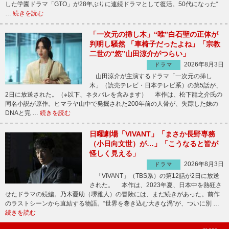
した学園ドラマ「GTO」が28年ぶりに連続ドラマとして復活。50代になった“
…
続きを読む
「一次元の挿し木」“唯”白石聖の正体が
判明し騒然 「車椅子だったよね」「宗教
二世の“悠”山田涼介がつらい」
2026年8月3日
ドラマ
山田涼介が主演するドラマ「一次元の挿し
木」（読売テレビ・日本テレビ系）の第5話が、
2日に放送された。（※以下、ネタバレを含みます） 本作は、松下龍之介氏の
同名小説が原作。ヒマラヤ山中で発掘された200年前の人骨が、失踪した妹の
DNAと完 …
続きを読む
日曜劇場「VIVANT」「まさか長野専務
（小日向文世）が…」「こうなると皆が
怪しく見える」
2026年8月3日
ドラマ
「VIVANT」（TBS系）の第12話が2日に放送
された。 本作は、2023年夏、日本中を熱狂さ
せたドラマの続編。乃木憂助（堺雅人）の冒険には、まだ続きがあった。前作
のラストシーンから直結する物語。“世界を巻き込む大きな渦”が、ついに別 …
続きを読む