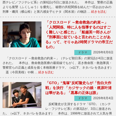
西テレビ／フジテレビ系）の第6話が5日に放送された。 本作は、警察の正義
よりも復讐（ふくしゅう）を優先し、秘密の共犯関係を結んだ一匹おおかみの
刑事・磯貝（横山裕）と第六感女子ヒナタ（関水渚）の物語 …
続きを読む
「クロスロード ～救命救急の約束～」
「人間関係、特に人を指導するのはすご
く難しいと感じた」「船越英一郎さんが
『刑事面に似ていると言われたことがあ
る』って、そりゃあ2時間ドラマの帝王だ
もの」
2026年8月6日
ドラマ
「クロスロード ～救命救急の約束～」（テレビ朝日系）の第5話が4日に放送
された。 本作は、救命救急医療の最前線でもがく、若き救命医・救急隊員・
警察官らの正義と成長を描く本格医療ドラマ。（※以下、ネタバレを含みます）
遥（今田美桜）や桐 …
続きを読む
「GTO」“鬼塚”反町隆史らが「告白大作
戦」を決行 「カジサックの娘・梶原叶渚
は華がある」「黒幕の正体は誰」
2026年8月4日
ドラマ
反町隆史が主演するドラマ「GTO」（カンテ
レ・フジテレビ系）の第3話が、3日に放送され
た。（※以下、ネタバレを含みます） 本作は、1998年に放送されて人気を博