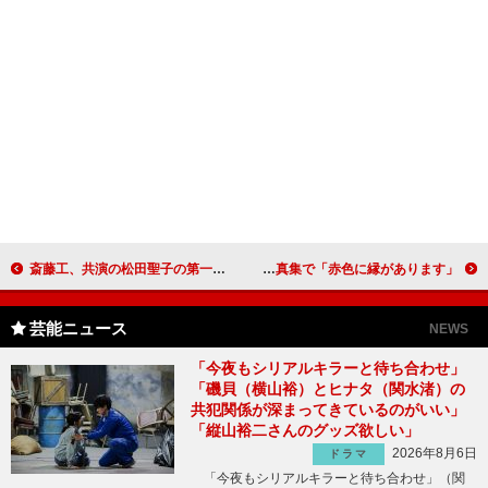
斎藤工、共演の松田聖子の第一声に感動 「鼓膜がとっても幸せな気持ちに」
ミスマガジン沢口愛華「目標は高畑充希さん」 赤い水着姿の写真集で「赤色に縁があります」
芸能ニュース
NEWS
「今夜もシリアルキラーと待ち合わせ」
「磯貝（横山裕）とヒナタ（関水渚）の
共犯関係が深まってきているのがいい」
「縦山裕二さんのグッズ欲しい」
2026年8月6日
ドラマ
「今夜もシリアルキラーと待ち合わせ」（関