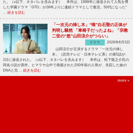
た。（※以下、ネタバレを含みます） 本作は、1998年に放送されて人気を博
した学園ドラマ「GTO」が28年ぶりに連続ドラマとして復活。50代になった“
…
続きを読む
「一次元の挿し木」“唯”白石聖の正体が
判明し騒然 「車椅子だったよね」「宗教
二世の“悠”山田涼介がつらい」
2026年8月3日
ドラマ
山田涼介が主演するドラマ「一次元の挿し
木」（読売テレビ・日本テレビ系）の第5話が、
2日に放送された。（※以下、ネタバレを含みます） 本作は、松下龍之介氏の
同名小説が原作。ヒマラヤ山中で発掘された200年前の人骨が、失踪した妹の
DNAと完 …
続きを読む
more »