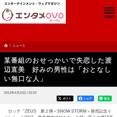
MENU
ニュース
某番組のおせっかいで失恋した渡
辺直美 好みの男性は「おとなし
い無口な人」
2012年4月23日 / 20:25
ポスト
シェア
送る
ロッテ「ZEUS 第２弾＜SNOW STORM＞発売記念イ