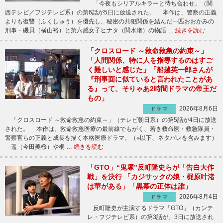
「今夜もシリアルキラーと待ち合わせ」（関
西テレビ／フジテレビ系）の第6話が5日に放送された。 本作は、警察の正義
よりも復讐（ふくしゅう）を優先し、秘密の共犯関係を結んだ一匹おおかみの
刑事・磯貝（横山裕）と第六感女子ヒナタ（関水渚）の物語 …
続きを読む
「クロスロード ～救命救急の約束～」
「人間関係、特に人を指導するのはすご
く難しいと感じた」「船越英一郎さんが
『刑事面に似ていると言われたことがあ
る』って、そりゃあ2時間ドラマの帝王だ
もの」
2026年8月6日
ドラマ
「クロスロード ～救命救急の約束～」（テレビ朝日系）の第5話が4日に放送
された。 本作は、救命救急医療の最前線でもがく、若き救命医・救急隊員・
警察官らの正義と成長を描く本格医療ドラマ。（※以下、ネタバレを含みます）
遥（今田美桜）や桐 …
続きを読む
「GTO」“鬼塚”反町隆史らが「告白大作
戦」を決行 「カジサックの娘・梶原叶渚
は華がある」「黒幕の正体は誰」
2026年8月4日
ドラマ
反町隆史が主演するドラマ「GTO」（カンテ
レ・フジテレビ系）の第3話が、3日に放送され