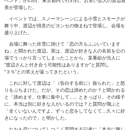
ベント」が23日、東京都内で行われ、お笑い芸人の渡辺直
美が登場した。
イベントでは、スノーマシーンによる小雪とスモークが
舞う中、渡辺が得意のビヨンセの物まねで登場し、会場を
盛り上げた。
会場に舞った吹雪に掛けて「恋の方もふぶいています
ね」と聞かれた渡辺。実は、渡辺が好きな人の名前を公の
場でうっかり言ってしまったことから、某番組が当人に
“渡辺さんと付き合う可能性はありますか”と質問し
“３％”との答えが返ってきたという。
これに対して渡辺は「（告白する前に）振られた」と怒
りをぶちまけた。だが、その恋は諦めたのか？と聞かれる
と「諦めます。仕事に集中して…」ときっぱり。その様子
に、本当は別に好きな人がいるのでは？と質問が飛ぶと
「全くいないんですよ。ずっと恋をしてなくて…久々に好
きになったので」と明かした。
なおも恋についてしつこく質問する記者に「本当に難し