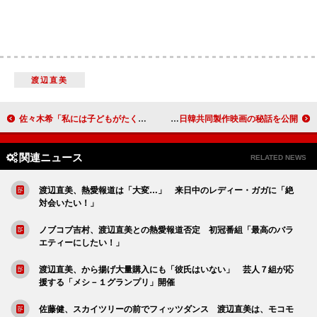
渡辺直美
佐々木希「私には子どもがたくさんいます」 「子だくさんのお母さんという設定」
吉沢悠「サウナに行って仲良くなった」 日韓共同製作映画の秘話を公開
関連ニュース
RELATED NEWS
渡辺直美、熱愛報道は「大変…」 来日中のレディー・ガガに「絶
対会いたい！」
ノブコブ吉村、渡辺直美との熱愛報道否定 初冠番組「最高のバラ
エティーにしたい！」
渡辺直美、から揚げ大量購入にも「彼氏はいない」 芸人７組が応
援する「メシ－１グランプリ」開催
佐藤健、スカイツリーの前でフィッツダンス 渡辺直美は、モコモ