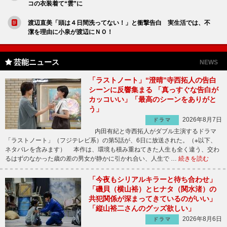
コの衣装着て“雲”に
渡辺直美「頭は４日間洗ってない！」と衝撃告白 実生活では、不
潔を理由に小泉が渡辺にＮＯ！
芸能ニュース
NEWS
「ラストノート」“澄晴”寺西拓人の告白
シーンに反響集まる 「真っすぐな告白が
カッコいい」「最高のシーンをありがと
う」
2026年8月7日
ドラマ
内田有紀と寺西拓人がダブル主演するドラマ
「ラストノート」（フジテレビ系）の第5話が、6日に放送された。（※以下、
ネタバレを含みます） 本作は、環境も積み重ねてきた人生も全く違う、交わ
るはずのなかった歳の差の男女が静かに引かれ合い、人生で …
続きを読む
「今夜もシリアルキラーと待ち合わせ」
「磯貝（横山裕）とヒナタ（関水渚）の
共犯関係が深まってきているのがいい」
「縦山裕二さんのグッズ欲しい」
2026年8月6日
ドラマ