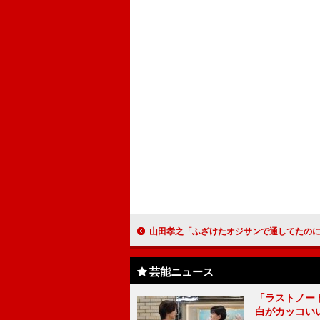
山田孝之「ふざけたオジサンで通してたのに」 熱意と気配り明かさ
芸能ニュース
「ラストノー
白がカッコい