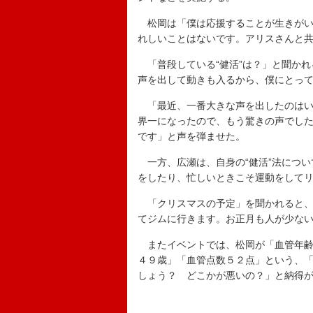
松岡は「僕は応援することが生きがい
れしいことはないです。アリスさんと
「普段している“健活”は？」と聞かれ
声を出して動きも入るから、僕にとって
「最近、一番大きな声を出したのはい
界一になったので、もう驚きの声でし
です」と声を弾ませた。
一方、広瀬は、自身の“健活”法につい
をしたり、忙しいときこそ運動をして
「クリスマスの予定」を聞かれると、
てジムに行きます。お正月も人が少な
またイベントでは、松岡が「血管年齢
４９歳」「血管点数５２点」という、
しょう？ どこかが悪いの？」と納得