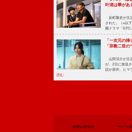
叶渚は華があ
反町隆史が主演
された。（※以
園ドラマ「GTO
「一次元の挿
「宗教二世の
山田涼介が主演
が、2日に放送
説が原作。ヒマラ
読む