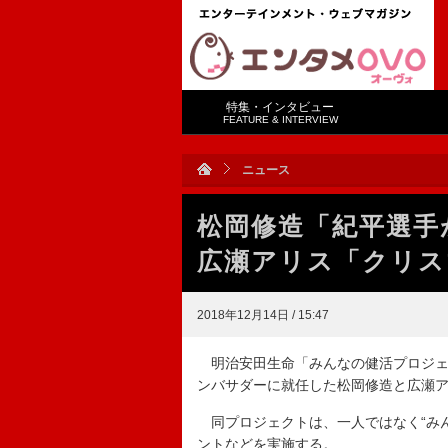
特集・インタビュー
FEATURE & INTERVIEW
ニュース
松岡修造「紀平選
広瀬アリス「クリス
2018年12月14日 / 15:47
明治安田生命「みんなの健活プロジェ
ンバサダーに就任した松岡修造と広瀬
同プロジェクトは、一人ではなく“みん
ントなどを実施する。