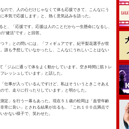
なので、人の心だけじゃなくて体も応援できて、こんなにう
共に本気で応援します」と、熱く意気込みを語った。
ると、「応援です。応援は人のことだから一生懸命になるし、
の“健活”です」と回答。
つ？」との問いには、「フィギュアです。紀平梨花選手が世
た。誰も予想していなかったし、こんなにうれしいことはない
て「ジムに通って体をよく動かしています。空き時間に筋トレ
リフレッシュしています」と話した。
「仕事が入っているんですけど、私はそういうときこそあえ
いので、走りに行ったりしています」と明かした。
測定」を行う一幕もあった。現在５１歳の松岡は「血管年齢
「非常に良い」とされる結果が出るも、「これ１００点満点で
がいかない様子で、笑わせた。