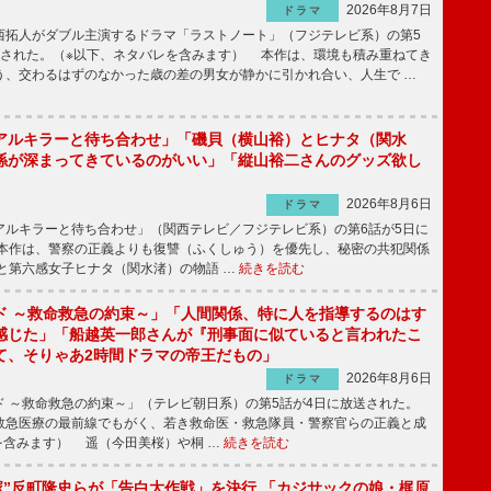
2026年8月7日
ドラマ
拓人がダブル主演するドラマ「ラストノート」（フジテレビ系）の第5
送された。（※以下、ネタバレを含みます） 本作は、環境も積み重ねてき
う、交わるはずのなかった歳の差の男女が静かに引かれ合い、人生で …
アルキラーと待ち合わせ」「磯貝（横山裕）とヒナタ（関水
係が深まってきているのがいい」「縦山裕二さんのグッズ欲し
2026年8月6日
ドラマ
ルキラーと待ち合わせ」（関西テレビ／フジテレビ系）の第6話が5日に
本作は、警察の正義よりも復讐（ふくしゅう）を優先し、秘密の共犯関係
と第六感女子ヒナタ（関水渚）の物語 …
続きを読む
ド ～救命救急の約束～」「人間関係、特に人を指導するのはす
感じた」「船越英一郎さんが『刑事面に似ていると言われたこ
て、そりゃあ2時間ドラマの帝王だもの」
2026年8月6日
ドラマ
 ～救命救急の約束～」（テレビ朝日系）の第5話が4日に放送された。
急医療の最前線でもがく、若き救命医・救急隊員・警察官らの正義と成
を含みます） 遥（今田美桜）や桐 …
続きを読む
鬼塚”反町隆史らが「告白大作戦」を決行 「カジサックの娘・梶原