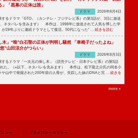
る」「黒幕の正体は誰」
2026年8月4日
ドラマ
するドラマ「GTO」（カンテレ・フジテレビ系）の第3話が、3日に放送
下、ネタバレを含みます） 本作は、1998年に放送されて人気を博した学
」が28年ぶりに連続ドラマとして復活。50代になった“ …
続きを読む
し木」“唯”白石聖の正体が判明し騒然 「車椅子だったよね」
“悠”山田涼介がつらい」
2026年8月3日
ドラマ
するドラマ「一次元の挿し木」（読売テレビ・日本テレビ系）の第5話
された。（※以下、ネタバレを含みます） 本作は、松下龍之介氏の同名小
ヤ山中で発掘された200年前の人骨が、失踪した妹のDNAと完 …
続きを
more »