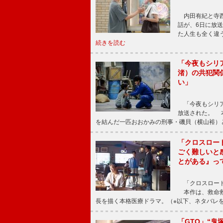
内田有紀と寺西
話が、6日に放
た人生も全く違
続きを読む
「今夜もシリ
渚）の共犯関
い」
「今夜もシリア
放送された。 
を結んだ一匹おおかみの刑事・磯貝（横山裕）
「クロスロー
ごく難しいと
とがある』っ
「クロスロード
本作は、救命救
長を描く本格医療ドラマ。（※以下、ネタバレ
「GTO」“