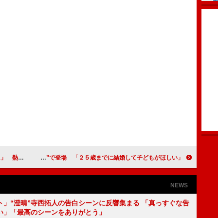
れ“照れ”
来年新成人のみちょぱが“振り袖姿”で登場 「２５歳までに結婚して子どもがほしい」
NEWS
ト」“澄晴”寺西拓人の告白シーンに反響集まる 「真っすぐな告
い」「最高のシーンをありがとう」