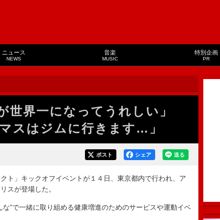
ニュース
音楽
特別企画
NEWS
MUSIC
PR
手が世界一になってうれしい」
マスはジムに行きます…」
ポスト
シェア
送る
クト」キックオフイベントが１４日、東京都内で行われ、ア
アリスが登場した。
な”で一緒に取り組める健康増進のためのサービスや運動イベ