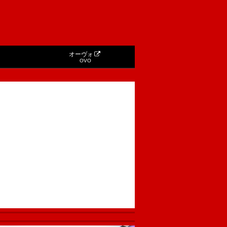
オーヴォ
OVO