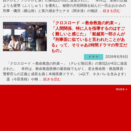
西テレビ／フジテレビ系）の第6話が5日に放送された。 本作は、警察の正義
よりも復讐（ふくしゅう）を優先し、秘密の共犯関係を結んだ一匹おおかみの
刑事・磯貝（横山裕）と第六感女子ヒナタ（関水渚）の物語 …
続きを読む
「クロスロード ～救命救急の約束～」
「人間関係、特に人を指導するのはすご
く難しいと感じた」「船越英一郎さんが
『刑事面に似ていると言われたことがあ
る』って、そりゃあ2時間ドラマの帝王だ
もの」
2026年8月6日
ドラマ
「クロスロード ～救命救急の約束～」（テレビ朝日系）の第5話が4日に放送
された。 本作は、救命救急医療の最前線でもがく、若き救命医・救急隊員・
警察官らの正義と成長を描く本格医療ドラマ。（※以下、ネタバレを含みます）
遥（今田美桜）や桐 …
続きを読む
more »