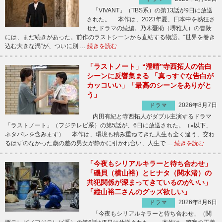
「VIVANT」（TBS系）の第13話が9日に放送
された。 本作は、2023年夏、日本中を熱狂さ
せたドラマの続編。乃木憂助（堺雅人）の冒険
には、まだ続きがあった。前作のラストシーンから直結する物語。“世界を巻き
込む大きな渦”が、ついに別 …
続きを読む
「ラストノート」“澄晴”寺西拓人の告白
シーンに反響集まる 「真っすぐな告白が
カッコいい」「最高のシーンをありがと
う」
2026年8月7日
ドラマ
内田有紀と寺西拓人がダブル主演するドラマ
「ラストノート」（フジテレビ系）の第5話が、6日に放送された。（※以下、
ネタバレを含みます） 本作は、環境も積み重ねてきた人生も全く違う、交わ
るはずのなかった歳の差の男女が静かに引かれ合い、人生で …
続きを読む
「今夜もシリアルキラーと待ち合わせ」
「磯貝（横山裕）とヒナタ（関水渚）の
共犯関係が深まってきているのがいい」
「縦山裕二さんのグッズ欲しい」
2026年8月6日
ドラマ
「今夜もシリアルキラーと待ち合わせ」（関