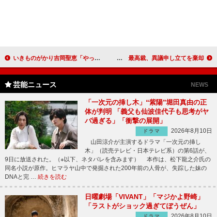
いきものがかり吉岡聖恵「やっと７歳になれた」 「まだ誕生日に慣れてない」
押尾学被告、近々収監へ 最高裁、異議申し立てを棄却
芸能ニュース
NEWS
「一次元の挿し木」“紫陽”堀田真由の正
体が判明 「義父も仙波佳代子も思考がヤ
バ過ぎる」「衝撃の展開」
2026年8月10日
ドラマ
山田涼介が主演するドラマ「一次元の挿し
木」（読売テレビ・日本テレビ系）の第6話が、
9日に放送された。（※以下、ネタバレを含みます） 本作は、松下龍之介氏の
同名小説が原作。ヒマラヤ山中で発掘された200年前の人骨が、失踪した妹の
DNAと完 …
続きを読む
日曜劇場「VIVANT」「マジかよ野崎」
「ラストがショック過ぎてぼうぜん」
2026年8月10日
ドラマ